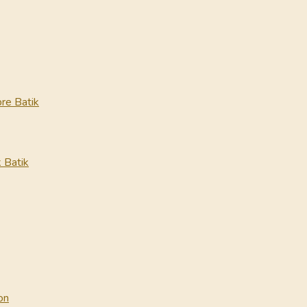
re Batik
 Batik
on