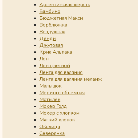
Аргентинская шерсть
Бамбино
Бюджетная Макси
Верблюжка
Воздушная
Денди
Джутовая
Криа Альпака
Лен
Лен цветной
Лента для валяния
Лента для валяния меланж
Малышок
Меринго объемная
Мотылёк
Мохер Голд
Мохер с хлопком
Мягкий хлопок
Околица
Северянка