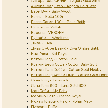
Ангора Голд Симли - Angora Gold Simli
Ангора Голд Стар - Angora Gold Star
Беби Вул - Baby Wool
Белла - Bella 100г
Белла Батик 100г - Bella Batik
Велюто — Velluto
Верона - VERONA
Вултайм — Wooltime
Дива - Diva
Дива Омбре Батик - Diva Ombre Batik
Кид Роял - Kid Royal
Коттон Голд - Cotton Gold
Коттон Беби Софт - Cotton Baby Soft
Коттон Голд Хобби - Cotton Gold Hobby
Коттон Голд Хобби Нью - Cotton Gold Hob
Лана Голд - Lana Gold
Лана Голд 800 - Lana Gold 800
Май Беби - My Baby
Мерино Роял - Merino Royal
Мохер Классик Нью - Mohair New
Пуффи - Puffy