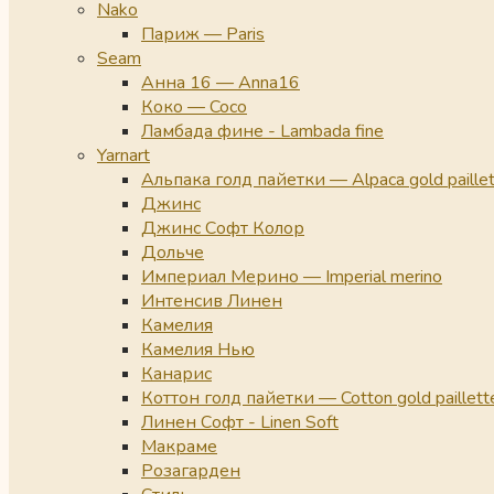
Nako
Париж — Paris
Seam
Анна 16 — Anna16
Коко — Coco
Ламбада фине - Lambada fine
Yarnart
Альпака голд пайетки — Alpaca gold paille
Джинс
Джинс Софт Колор
Дольче
Империал Мерино — Imperial merino
Интенсив Линен
Камелия
Камелия Нью
Канарис
Коттон голд пайетки — Cotton gold paillett
Линен Софт - Linen Soft
Макраме
Розагарден