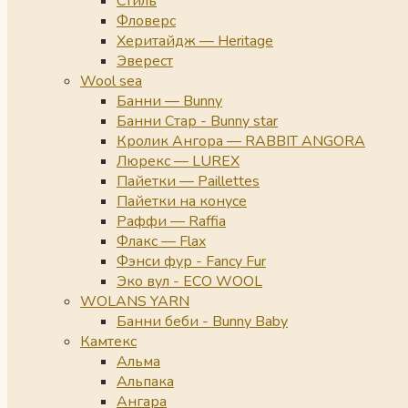
Стиль
Фловерс
Херитайдж — Heritage
Эверест
Wool sea
Банни — Bunny
Банни Стар - Bunny star
Кролик Ангора — RABBIT ANGORA
Люрекс — LUREX
Пайетки — Paillettes
Пайетки на конусе
Раффи — Raffia
Флакс — Flax
Фэнси фур - Fancy Fur
Эко вул - ECO WOOL
WOLANS YARN
Банни беби - Bunny Baby
Камтекс
Альма
Альпака
Ангара