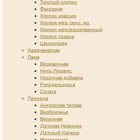
Толстый хлопок
Фантазия
Хлопок классик
Хлопок мер. секц. кр.
Хлопок мерсеризованный
Хлопок травка
Шелкопряд
Карачаевская
Лама
Веревочная
Нить Люрекс
Носочная добавка
Рукодельница
Соната
Пехорка
Ангорская теплая
Верблюжья
Весенняя
Детская Новинка
Детский Каприз
Жемчужная