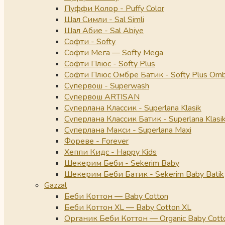
Пуффи Колор - Puffy Color
Шал Симли - Sal Simli
Шал Абие - Sal Abiye
Софти - Softy
Софти Мега — Softy Mega
Софти Плюс - Softy Plus
Софти Плюс Омбре Батик - Softy Plus Omb
Супервош - Superwash
Супервош ARTISAN
Суперлана Классик - Superlana Klasik
Суперлана Классик Батик - Superlana Klasik
Суперлана Макси - Superlana Maxi
Фореве - Forever
Хеппи Кидс - Happy Kids
Шекерим Беби - Sekerim Baby
Шекерим Беби Батик - Sekerim Baby Batik
Gazzal
Беби Коттон — Baby Cotton
Беби Коттон XL — Baby Cotton XL
Органик Беби Коттон — Organic Baby Cott