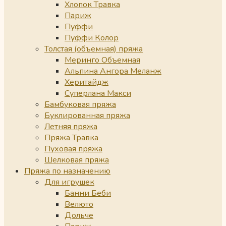
Хлопок Травка
Париж
Пуффи
Пуффи Колор
Толстая (объемная) пряжа
Меринго Объемная
Альпина Ангора Меланж
Херитайдж
Суперлана Макси
Бамбуковая пряжа
Буклированная пряжа
Летняя пряжа
Пряжа Травка
Пуховая пряжа
Шелковая пряжа
Пряжа по назначению
Для игрушек
Банни Беби
Велюто
Дольче