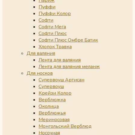
Париж
Пуффи
Пуффи Колор
Софти
Софти Мега
Софти Плюс
Софти Плюс Омбре Батик
Хлопок Травка
Для валяния
Лента для валяния
Лента для валяния меланж
Для носков
Супервоуш Артисан
Супервоуш
Крейзи Колор
Верблюжка
Околица
Верблюжья
Мериносовая
Монгольский Верблюд
Носочная