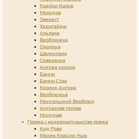
Крейзи Колор
Мелодия
Эверест
Херитайдж
Альпака
Верблюжка
Околица
Шелкопряд
Северянка
Ангора кролик
Банни
Банни Стар
Кролик Ангора
Верблюжья
Монгольский Верблюд
Ангорская теплая
Носочная
Пряжа с мохером/пушистая пряжа
Кид Роял
Мохер Классик Нью