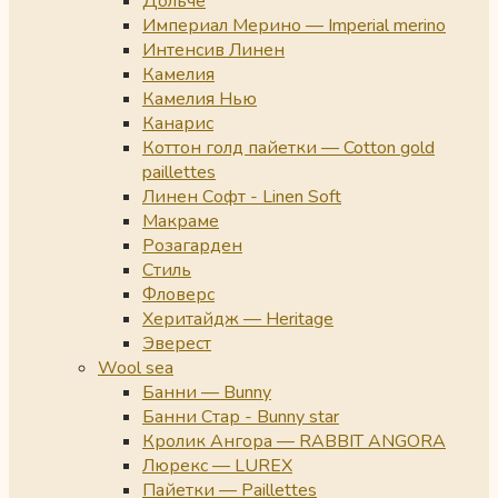
Дольче
Империал Мерино — Imperial merino
Интенсив Линен
Камелия
Камелия Нью
Канарис
Коттон голд пайетки — Cotton gold
paillettes
Линен Софт - Linen Soft
Макраме
Розагарден
Стиль
Фловерс
Херитайдж — Heritage
Эверест
Wool sea
Банни — Bunny
Банни Стар - Bunny star
Кролик Ангора — RABBIT ANGORA
Люрекс — LUREX
Пайетки — Paillettes