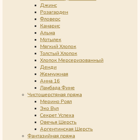
Джинс
Розагарден
Фловерс
Канарис
Альма
Мотылек
Мягкий Хлопок
Толстый Хлопок
Хлопок Мерсеризованный
Денди
Жемчужная
Анна 16
Ламбада Фине
Чистошерстяная пряжа
Мерино Роял
Эко Вул
Секрет Успеха
Овечья Шерсть
Аргентинская Шерсть
Фантазийная пряжа