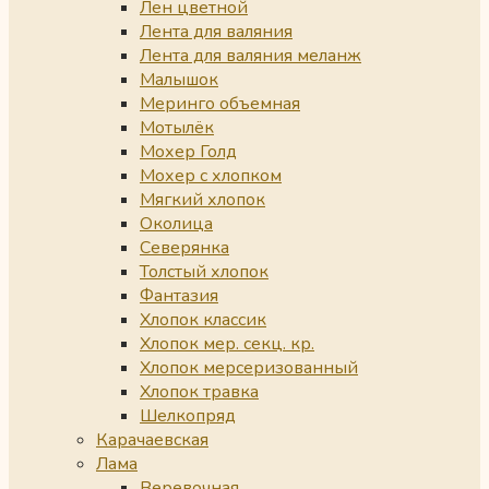
Лен цветной
Лента для валяния
Лента для валяния меланж
Малышок
Меринго объемная
Мотылёк
Мохер Голд
Мохер с хлопком
Мягкий хлопок
Околица
Северянка
Толстый хлопок
Фантазия
Хлопок классик
Хлопок мер. секц. кр.
Хлопок мерсеризованный
Хлопок травка
Шелкопряд
Карачаевская
Лама
Веревочная