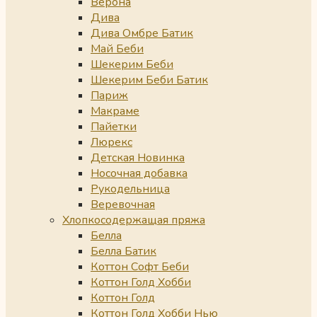
Верона
Дива
Дива Омбре Батик
Май Беби
Шекерим Беби
Шекерим Беби Батик
Париж
Макраме
Пайетки
Люрекс
Детская Новинка
Носочная добавка
Рукодельница
Веревочная
Хлопкосодержащая пряжа
Белла
Белла Батик
Коттон Софт Беби
Коттон Голд Хобби
Коттон Голд
Коттон Голд Хобби Нью