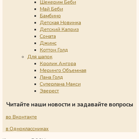
Шекерим Беби
Май Беби
Бамбино
Детская Новинка
Детский Каприз
Соната
Джинс
Коттон Голд
Для шапок
Кролик Ангора
Меринго Объемная
Лана Голд
Суперлана Макси
Эверест
Читайте наши новости и задавайте вопросы
во Вконтакте
в Одноклассниках