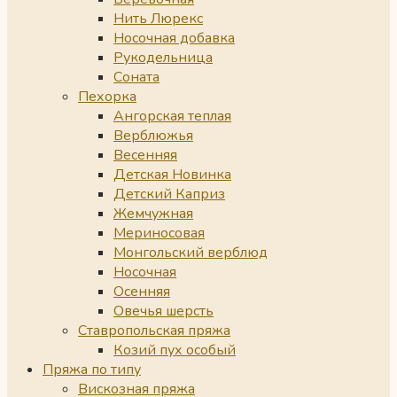
Нить Люрекс
Носочная добавка
Рукодельница
Соната
Пехорка
Ангорская теплая
Верблюжья
Весенняя
Детская Новинка
Детский Каприз
Жемчужная
Мериносовая
Монгольский верблюд
Носочная
Осенняя
Овечья шерсть
Ставропольская пряжа
Козий пух особый
Пряжа по типу
Вискозная пряжа