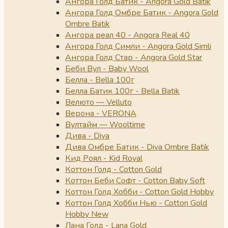
Ангора Голд Батик - Angora Gold Batik
Ангора Голд Омбре Батик - Angora Gold
Ombre Batik
Ангора реал 40 - Angora Real 40
Ангора Голд Симли - Angora Gold Simli
Ангора Голд Стар - Angora Gold Star
Беби Вул - Baby Wool
Белла - Bella 100г
Белла Батик 100г - Bella Batik
Велюто — Velluto
Верона - VERONA
Вултайм — Wooltime
Дива - Diva
Дива Омбре Батик - Diva Ombre Batik
Кид Роял - Kid Royal
Коттон Голд - Cotton Gold
Коттон Беби Софт - Cotton Baby Soft
Коттон Голд Хобби - Cotton Gold Hobby
Коттон Голд Хобби Нью - Cotton Gold
Hobby New
Лана Голд - Lana Gold