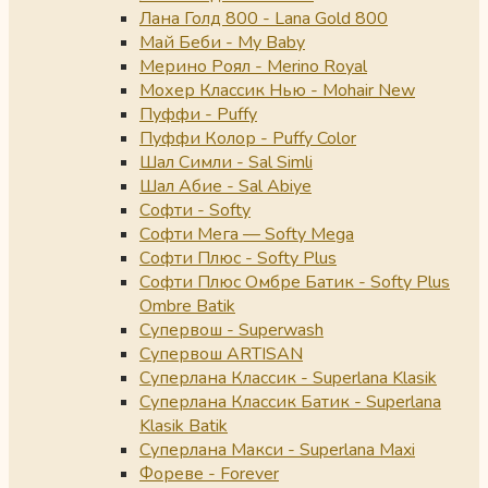
Лана Голд 800 - Lana Gold 800
Май Беби - My Baby
Мерино Роял - Merino Royal
Мохер Классик Нью - Mohair New
Пуффи - Puffy
Пуффи Колор - Puffy Color
Шал Симли - Sal Simli
Шал Абие - Sal Abiye
Софти - Softy
Софти Мега — Softy Mega
Софти Плюс - Softy Plus
Софти Плюс Омбре Батик - Softy Plus
Ombre Batik
Супервош - Superwash
Супервош ARTISAN
Суперлана Классик - Superlana Klasik
Суперлана Классик Батик - Superlana
Klasik Batik
Суперлана Макси - Superlana Maxi
Фореве - Forever