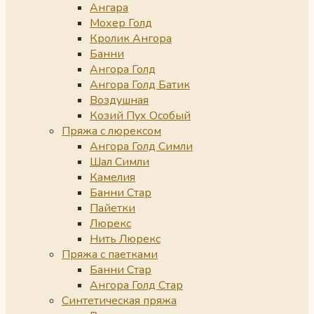
Ангара
Мохер Голд
Кролик Ангора
Банни
Ангора Голд
Ангора Голд Батик
Воздушная
Козий Пух Особый
Пряжа с люрексом
Ангора Голд Симли
Шал Симли
Камелия
Банни Стар
Пайетки
Люрекс
Нить Люрекс
Пряжа с паетками
Банни Стар
Ангора Голд Стар
Синтетическая пряжа