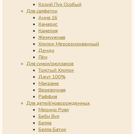
Козий Пух Особый
Для салфеток
Анна 16
Канарис
Камелия
Жемчужная
Хлопок Мерсеризованный
Денди
Лён
Для сумок/рюкзаков
Толстый Хлопок
Джут 100%
Макраме
Веревочная
Раффия
Для детей/новорожденных
Мерино Роял
Беби Вул
Белла
Белла Батик