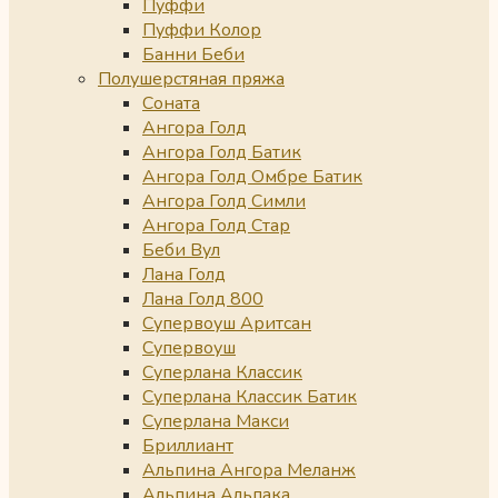
Пуффи
Пуффи Колор
Банни Беби
Полушерстяная пряжа
Соната
Ангора Голд
Ангора Голд Батик
Ангора Голд Омбре Батик
Ангора Голд Симли
Ангора Голд Стар
Беби Вул
Лана Голд
Лана Голд 800
Супервоуш Аритсан
Супервоуш
Суперлана Классик
Суперлана Классик Батик
Суперлана Макси
Бриллиант
Альпина Ангора Меланж
Альпина Альпака