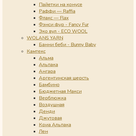
Пайетки на конусе
Раффи — Raffia
Флакс — Flax
Фэнси фур - Fancy Fur
Эко вул - ECO WOOL
WOLANS YARN
Банни беби - Bunny Baby
Камтекс
Альма
Альпака
Ангара
Аргентинская шерсть
Бамбино
Бюджетная Макси
Верблюжка
Воздушная
Денди
Джутовая
Криа Альпака
Лен