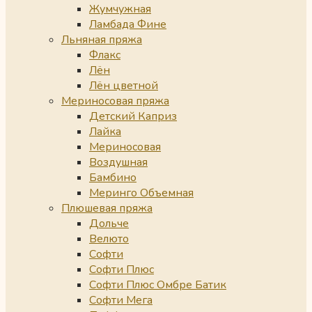
Жумчужная
Ламбада Фине
Льняная пряжа
Флакс
Лён
Лён цветной
Мериносовая пряжа
Детский Каприз
Лайка
Мериносовая
Воздушная
Бамбино
Меринго Объемная
Плюшевая пряжа
Дольче
Велюто
Софти
Софти Плюс
Софти Плюс Омбре Батик
Софти Мега