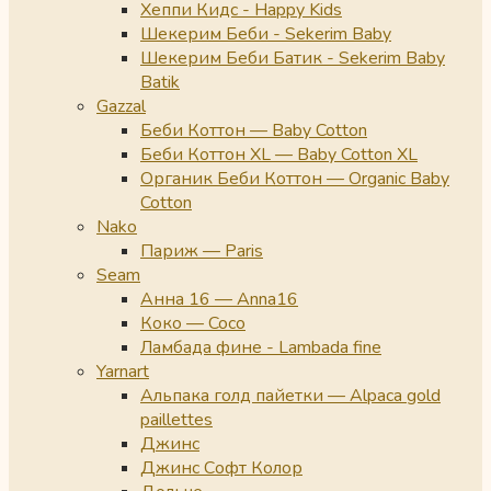
Хеппи Кидс - Happy Kids
Шекерим Беби - Sekerim Baby
Шекерим Беби Батик - Sekerim Baby
Batik
Gazzal
Беби Коттон — Baby Cotton
Беби Коттон XL — Baby Cotton XL
Органик Беби Коттон — Organic Baby
Cotton
Nako
Париж — Paris
Seam
Анна 16 — Anna16
Коко — Coco
Ламбада фине - Lambada fine
Yarnart
Альпака голд пайетки — Alpaca gold
paillettes
Джинс
Джинс Софт Колор