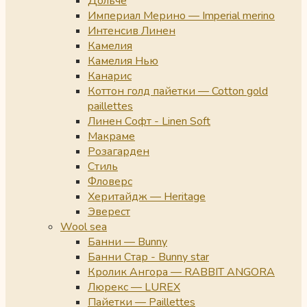
Дольче
Империал Мерино — Imperial merino
Интенсив Линен
Камелия
Камелия Нью
Канарис
Коттон голд пайетки — Cotton gold
paillettes
Линен Софт - Linen Soft
Макраме
Розагарден
Стиль
Фловерс
Херитайдж — Heritage
Эверест
Wool sea
Банни — Bunny
Банни Стар - Bunny star
Кролик Ангора — RABBIT ANGORA
Люрекс — LUREX
Пайетки — Paillettes