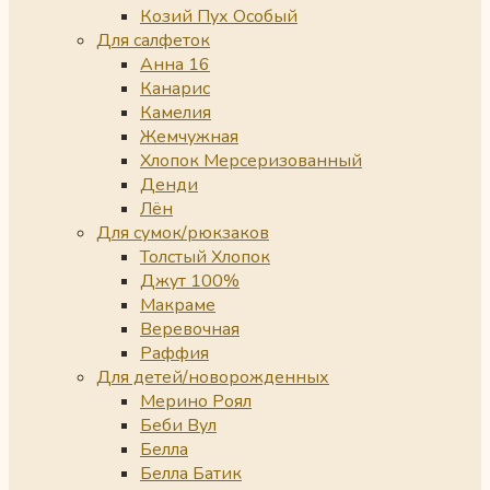
Козий Пух Особый
Для салфеток
Анна 16
Канарис
Камелия
Жемчужная
Хлопок Мерсеризованный
Денди
Лён
Для сумок/рюкзаков
Толстый Хлопок
Джут 100%
Макраме
Веревочная
Раффия
Для детей/новорожденных
Мерино Роял
Беби Вул
Белла
Белла Батик