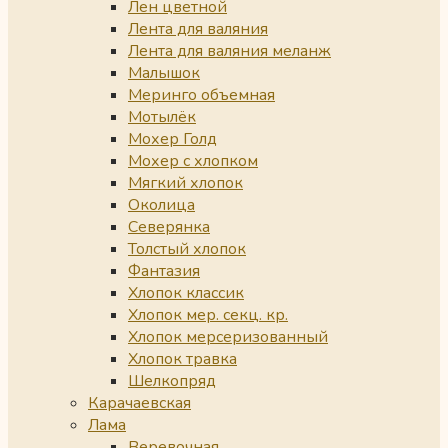
Лен цветной
Лента для валяния
Лента для валяния меланж
Малышок
Меринго объемная
Мотылёк
Мохер Голд
Мохер с хлопком
Мягкий хлопок
Околица
Северянка
Толстый хлопок
Фантазия
Хлопок классик
Хлопок мер. секц. кр.
Хлопок мерсеризованный
Хлопок травка
Шелкопряд
Карачаевская
Лама
Веревочная