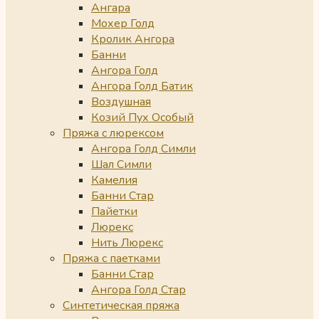
Ангара
Мохер Голд
Кролик Ангора
Банни
Ангора Голд
Ангора Голд Батик
Воздушная
Козий Пух Особый
Пряжа с люрексом
Ангора Голд Симли
Шал Симли
Камелия
Банни Стар
Пайетки
Люрекс
Нить Люрекс
Пряжа с паетками
Банни Стар
Ангора Голд Стар
Синтетическая пряжа