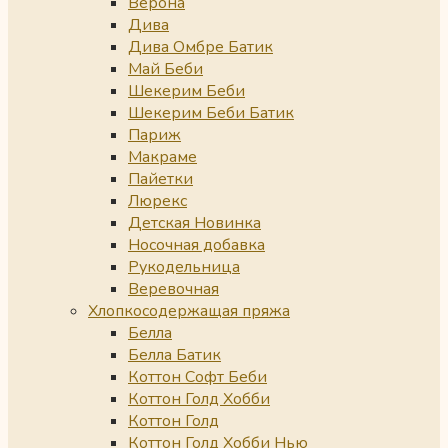
Верона
Дива
Дива Омбре Батик
Май Беби
Шекерим Беби
Шекерим Беби Батик
Париж
Макраме
Пайетки
Люрекс
Детская Новинка
Носочная добавка
Рукодельница
Веревочная
Хлопкосодержащая пряжа
Белла
Белла Батик
Коттон Софт Беби
Коттон Голд Хобби
Коттон Голд
Коттон Голд Хобби Нью