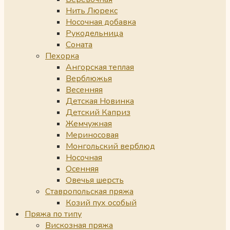
Нить Люрекс
Носочная добавка
Рукодельница
Соната
Пехорка
Ангорская теплая
Верблюжья
Весенняя
Детская Новинка
Детский Каприз
Жемчужная
Мериносовая
Монгольский верблюд
Носочная
Осенняя
Овечья шерсть
Ставропольская пряжа
Козий пух особый
Пряжа по типу
Вискозная пряжа