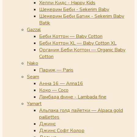
Хеппи Кидс - Happy Kids
Шекерим Беби - Sekerim Baby
Шекерим Беби Батик - Sekerim Baby
Batik
Gazzal
Беби Коттон — Baby Cotton
Беби Коттон XL — Baby Cotton XL
Органик Беби Коттон — Organic Baby
Cotton
Nako
Париж — Paris
Seam
Анна 16 — Anna16
Коко — Coco
Ламбада фине - Lambada fine
Yarnart
Альпака голд пайетки — Alpaca gold
paillettes
Джинс
Джинс Софт Колор