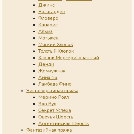
Джинс
Розагарден
Фловерс
Канарис
Альма
Мотылек
Мягкий Хлопок
Толстый Хлопок
Хлопок Мерсеризованный
Денди
Жемчужная
Анна 16
Ламбада Фине
Чистошерстяная пряжа
Мерино Роял
Эко Вул
Секрет Успеха
Овечья Шерсть
Аргентинская Шерсть
Фантазийная пряжа