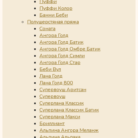
Пуффи
Пуффи Колор
Банни Беби
Полушерстяная пряжа
Соната
Ангора Голд
Ангора Голд Батик
Ангора Голд Омбре Батик
Ангора Голд Симли
Ангора Голд Стар
Беби Вул
Лана Голд
Лана Голд 800
Супервоуш Аритсан
Супервоуш
Суперлана Классик
Суперлана Классик Батик
Суперлана Макси
Бриллиант
Альпина Ангора Меланж
Альпина Альпака