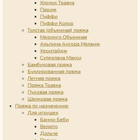
Хлопок Травка
Париж
Пуффи
Пуффи Колор
Толстая (объемная) пряжа
Меринго Объемная
Альпина Ангора Меланж
Херитайдж
Суперлана Макси
Бамбуковая пряжа
Буклированная пряжа
Летняя пряжа
Пряжа Травка
Пуховая пряжа
Шелковая пряжа
Пряжа по назначению
Для игрушек
Банни Беби
Велюто
Дольче