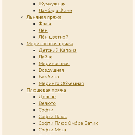
Жумчужная
Ламбада Фине
Льняная пряжа
Флакс
Лён
Лён цветной
Мериносовая пряжа
Детский Каприз
Лайка
Мериносовая
Воздушная
Бамбино
Меринго Объемная
Плюшевая пряжа
Дольче
Велюто
Софти
Софти Плюс
Софти Плюс Омбре Батик
Софти Мега