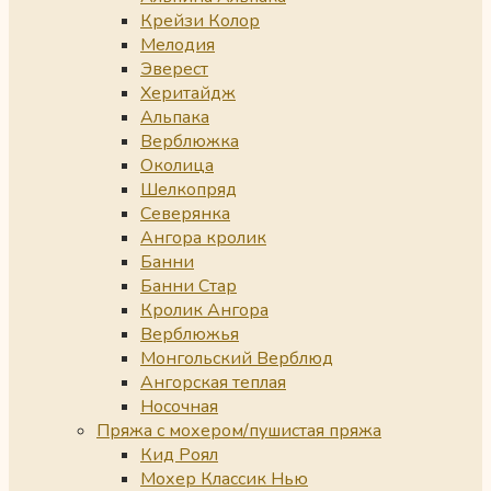
Крейзи Колор
Мелодия
Эверест
Херитайдж
Альпака
Верблюжка
Околица
Шелкопряд
Северянка
Ангора кролик
Банни
Банни Стар
Кролик Ангора
Верблюжья
Монгольский Верблюд
Ангорская теплая
Носочная
Пряжа с мохером/пушистая пряжа
Кид Роял
Мохер Классик Нью