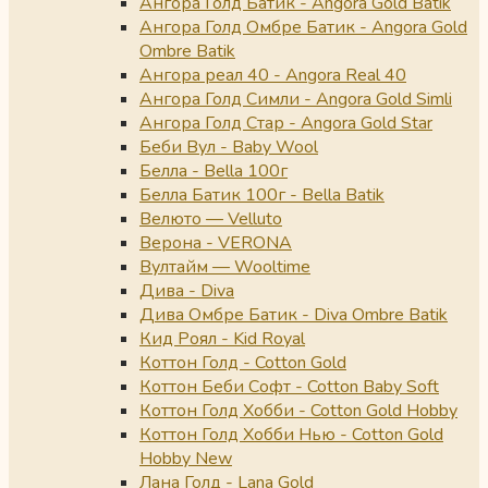
Ангора Голд Батик - Angora Gold Batik
Ангора Голд Омбре Батик - Angora Gold
Ombre Batik
Ангора реал 40 - Angora Real 40
Ангора Голд Симли - Angora Gold Simli
Ангора Голд Стар - Angora Gold Star
Беби Вул - Baby Wool
Белла - Bella 100г
Белла Батик 100г - Bella Batik
Велюто — Velluto
Верона - VERONA
Вултайм — Wooltime
Дива - Diva
Дива Омбре Батик - Diva Ombre Batik
Кид Роял - Kid Royal
Коттон Голд - Cotton Gold
Коттон Беби Софт - Cotton Baby Soft
Коттон Голд Хобби - Cotton Gold Hobby
Коттон Голд Хобби Нью - Cotton Gold
Hobby New
Лана Голд - Lana Gold