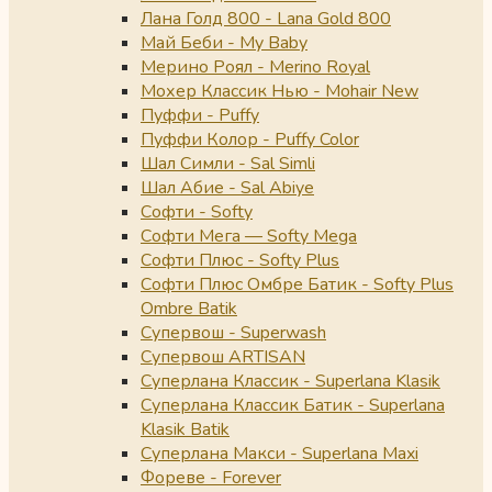
Лана Голд 800 - Lana Gold 800
Май Беби - My Baby
Мерино Роял - Merino Royal
Мохер Классик Нью - Mohair New
Пуффи - Puffy
Пуффи Колор - Puffy Color
Шал Симли - Sal Simli
Шал Абие - Sal Abiye
Софти - Softy
Софти Мега — Softy Mega
Софти Плюс - Softy Plus
Софти Плюс Омбре Батик - Softy Plus
Ombre Batik
Супервош - Superwash
Супервош ARTISAN
Суперлана Классик - Superlana Klasik
Суперлана Классик Батик - Superlana
Klasik Batik
Суперлана Макси - Superlana Maxi
Фореве - Forever