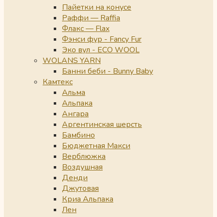
Пайетки на конусе
Раффи — Raffia
Флакс — Flax
Фэнси фур - Fancy Fur
Эко вул - ECO WOOL
WOLANS YARN
Банни беби - Bunny Baby
Камтекс
Альма
Альпака
Ангара
Аргентинская шерсть
Бамбино
Бюджетная Макси
Верблюжка
Воздушная
Денди
Джутовая
Криа Альпака
Лен