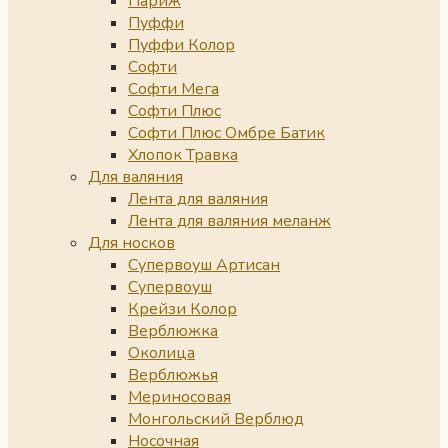
Париж
Пуффи
Пуффи Колор
Софти
Софти Мега
Софти Плюс
Софти Плюс Омбре Батик
Хлопок Травка
Для валяния
Лента для валяния
Лента для валяния меланж
Для носков
Супервоуш Артисан
Супервоуш
Крейзи Колор
Верблюжка
Околица
Верблюжья
Мериносовая
Монгольский Верблюд
Носочная