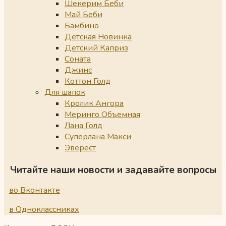
Шекерим Беби
Май Беби
Бамбино
Детская Новинка
Детский Каприз
Соната
Джинс
Коттон Голд
Для шапок
Кролик Ангора
Меринго Объемная
Лана Голд
Суперлана Макси
Эверест
Читайте наши новости и задавайте вопросы
во Вконтакте
в Одноклассниках