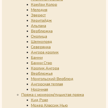
Крейзи Колор
Мелодия
Эверест
Херитайдж
Альпака
Верблюжка
Околица
Шелкопряд
Северянка
Ангора кролик
Банни
Банни Стар
Кролик Ангора
Верблюжья
Монгольский Верблюд
Ангорская теплая
Носочная
Пряжа с мохером/пушистая пряжа
Кид Роял
Мохер Классик Нью