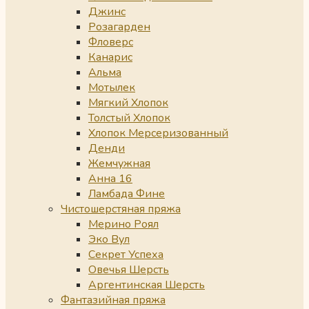
Джинс
Розагарден
Фловерс
Канарис
Альма
Мотылек
Мягкий Хлопок
Толстый Хлопок
Хлопок Мерсеризованный
Денди
Жемчужная
Анна 16
Ламбада Фине
Чистошерстяная пряжа
Мерино Роял
Эко Вул
Секрет Успеха
Овечья Шерсть
Аргентинская Шерсть
Фантазийная пряжа