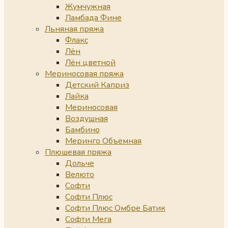
Жумчужная
Ламбада Фине
Льняная пряжа
Флакс
Лён
Лён цветной
Мериносовая пряжа
Детский Каприз
Лайка
Мериносовая
Воздушная
Бамбино
Меринго Объемная
Плюшевая пряжа
Дольче
Велюто
Софти
Софти Плюс
Софти Плюс Омбре Батик
Софти Мега