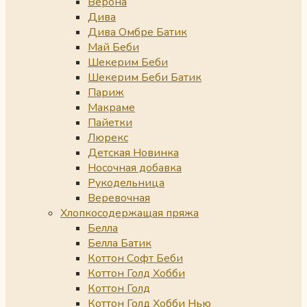
Верона
Дива
Дива Омбре Батик
Май Беби
Шекерим Беби
Шекерим Беби Батик
Париж
Макраме
Пайетки
Люрекс
Детская Новинка
Носочная добавка
Рукодельница
Веревочная
Хлопкосодержащая пряжа
Белла
Белла Батик
Коттон Софт Беби
Коттон Голд Хобби
Коттон Голд
Коттон Голд Хобби Нью