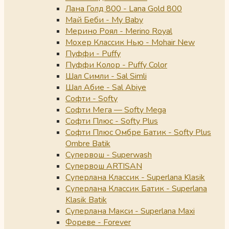
Лана Голд 800 - Lana Gold 800
Май Беби - My Baby
Мерино Роял - Merino Royal
Мохер Классик Нью - Mohair New
Пуффи - Puffy
Пуффи Колор - Puffy Color
Шал Симли - Sal Simli
Шал Абие - Sal Abiye
Софти - Softy
Софти Мега — Softy Mega
Софти Плюс - Softy Plus
Софти Плюс Омбре Батик - Softy Plus
Ombre Batik
Супервош - Superwash
Супервош ARTISAN
Суперлана Классик - Superlana Klasik
Суперлана Классик Батик - Superlana
Klasik Batik
Суперлана Макси - Superlana Maxi
Фореве - Forever