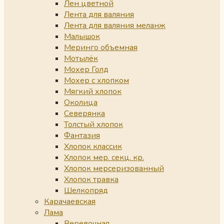
Лен цветной
Лента для валяния
Лента для валяния меланж
Малышок
Меринго объемная
Мотылёк
Мохер Голд
Мохер с хлопком
Мягкий хлопок
Околица
Северянка
Толстый хлопок
Фантазия
Хлопок классик
Хлопок мер. секц. кр.
Хлопок мерсеризованный
Хлопок травка
Шелкопряд
Карачаевская
Лама
Веревочная