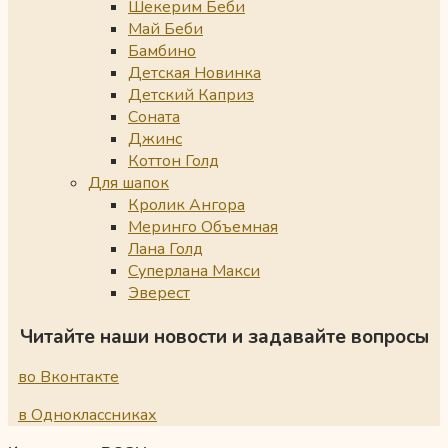
Шекерим Беби
Май Беби
Бамбино
Детская Новинка
Детский Каприз
Соната
Джинс
Коттон Голд
Для шапок
Кролик Ангора
Меринго Объемная
Лана Голд
Суперлана Макси
Эверест
Читайте наши новости и задавайте вопросы
во Вконтакте
в Одноклассниках