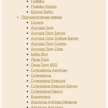
Пуффи
Пуффи Колор
Банни Беби
Полушерстяная пряжа
Соната
Ангора Голд
Ангора Голд Батик
Ангора Голд Омбре Батик
Ангора Голд Симли
Ангора Голд Стар
Беби Вул
Лана Голд
Лана Голд 800
Супервоуш Аритсан
Супервоуш
Суперлана Классик
Суперлана Классик Батик
Суперлана Макси
Бриллиант
Альпина Ангора Меланж
Альпина Альпака