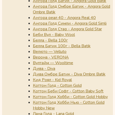
Ангора Голд Батик - Angora Gold Batik
Ангора Голд Омбре Батик - Angora Gold
Ombre Batik
Ангора реал 40 - Angora Real 40
Ангора Голд Симли - Angora Gold Simli
Ангора Голд Стар - Angora Gold Star
Беби Вул - Baby Wool
Белла - Bella 100г
Белла Батик 100г - Bella Batik
Велюто — Velluto
Верона - VERONA
Вултайм — Wooltime
Дива - Diva
Дива Омбре Батик - Diva Ombre Batik
Кид Роял - Kid Royal
Коттон Голд - Cotton Gold
Коттон Беби Софт - Cotton Baby Soft
Коттон Голд Хобби - Cotton Gold Hobby
Коттон Голд Хобби Нью - Cotton Gold
Hobby New
Лана Голд - Lana Gold