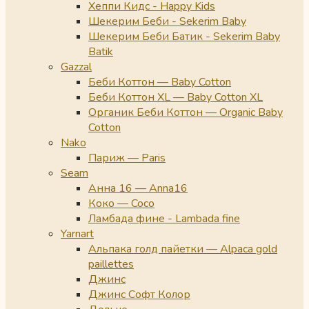
Хеппи Кидс - Happy Kids
Шекерим Беби - Sekerim Baby
Шекерим Беби Батик - Sekerim Baby
Batik
Gazzal
Беби Коттон — Baby Cotton
Беби Коттон XL — Baby Cotton XL
Органик Беби Коттон — Organic Baby
Cotton
Nako
Париж — Paris
Seam
Анна 16 — Anna16
Коко — Coco
Ламбада фине - Lambada fine
Yarnart
Альпака голд пайетки — Alpaca gold
paillettes
Джинс
Джинс Софт Колор