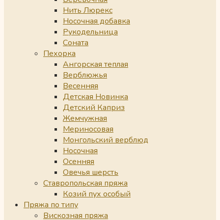
Нить Люрекс
Носочная добавка
Рукодельница
Соната
Пехорка
Ангорская теплая
Верблюжья
Весенняя
Детская Новинка
Детский Каприз
Жемчужная
Мериносовая
Монгольский верблюд
Носочная
Осенняя
Овечья шерсть
Ставропольская пряжа
Козий пух особый
Пряжа по типу
Вискозная пряжа