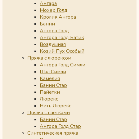
Ангара
Мохер Голд
Кролик Ангора
Банни
Ангора Голд
Ангора Голд Батик
Воздушная
Козий Пух Особый
Пряжа с люрексом
Ангора Голд Симли
Шал Симли
Камелия
Банни Стар
Пайетки
Люрекс
Нить Люрекс
Пряжа с паетками
Банни Стар
Ангора Голд Стар
Синтетическая пряжа