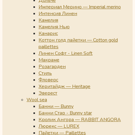
Дольче
Империал Мерино — Imperial merino
Интенсив Линен
Камелия
Камелия Нью
Канарис
Коттон голд пайетки — Cotton gold
paillettes
Линен Софт - Linen Soft
Макраме
Розагарден
Стиль
Фловерс
Херитайдж — Heritage
Эверест
Wool sea
Банни — Bunny
Банни Стар - Bunny star
Кролик Ангора — RABBIT ANGORA
Люрекс — LUREX
Пайетки — Paillettes