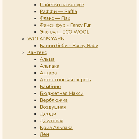
Пайетки на конусе
Раффи — Raffia
Флакс — Flax
Фэнси фур - Fancy Fur
Эко вул - ECO WOOL
WOLANS YARN
Банни беби - Bunny Baby
Камтекс
Альма
Альпака
Ангара
Аргентинская шерсть
Бамбино
Бюджетная Макси
Верблюжка
Воздушная
Денди
Джутовая
Криа Альпака
Лен