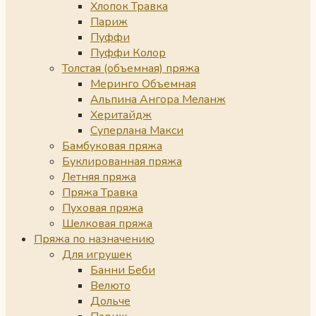
Хлопок Травка
Париж
Пуффи
Пуффи Колор
Толстая (объемная) пряжа
Меринго Объемная
Альпина Ангора Меланж
Херитайдж
Суперлана Макси
Бамбуковая пряжа
Буклированная пряжа
Летняя пряжа
Пряжа Травка
Пуховая пряжа
Шелковая пряжа
Пряжа по назначению
Для игрушек
Банни Беби
Велюто
Дольче