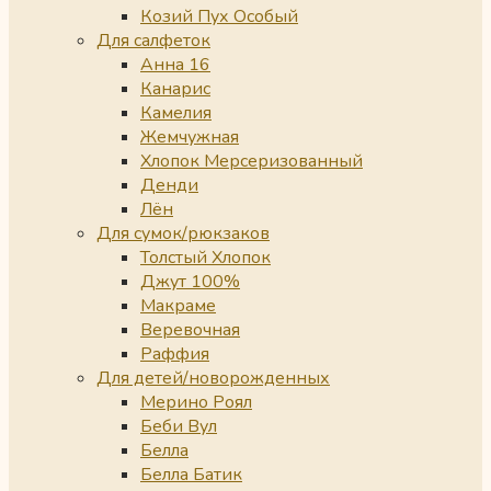
Козий Пух Особый
Для салфеток
Анна 16
Канарис
Камелия
Жемчужная
Хлопок Мерсеризованный
Денди
Лён
Для сумок/рюкзаков
Толстый Хлопок
Джут 100%
Макраме
Веревочная
Раффия
Для детей/новорожденных
Мерино Роял
Беби Вул
Белла
Белла Батик