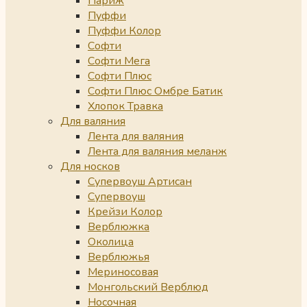
Париж
Пуффи
Пуффи Колор
Софти
Софти Мега
Софти Плюс
Софти Плюс Омбре Батик
Хлопок Травка
Для валяния
Лента для валяния
Лента для валяния меланж
Для носков
Супервоуш Артисан
Супервоуш
Крейзи Колор
Верблюжка
Околица
Верблюжья
Мериносовая
Монгольский Верблюд
Носочная