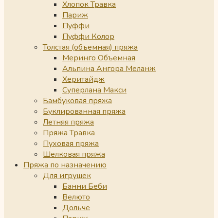
Хлопок Травка
Париж
Пуффи
Пуффи Колор
Толстая (объемная) пряжа
Меринго Объемная
Альпина Ангора Меланж
Херитайдж
Суперлана Макси
Бамбуковая пряжа
Буклированная пряжа
Летняя пряжа
Пряжа Травка
Пуховая пряжа
Шелковая пряжа
Пряжа по назначению
Для игрушек
Банни Беби
Велюто
Дольче