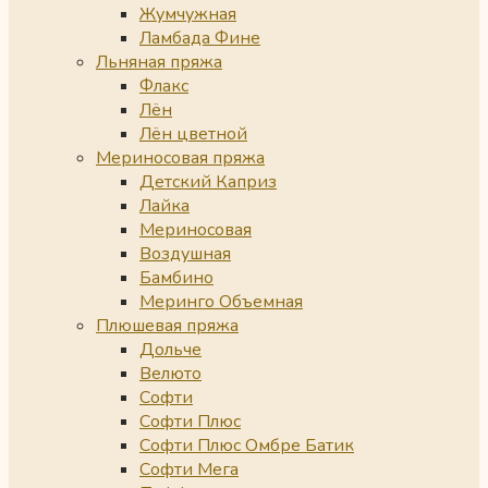
Жумчужная
Ламбада Фине
Льняная пряжа
Флакс
Лён
Лён цветной
Мериносовая пряжа
Детский Каприз
Лайка
Мериносовая
Воздушная
Бамбино
Меринго Объемная
Плюшевая пряжа
Дольче
Велюто
Софти
Софти Плюс
Софти Плюс Омбре Батик
Софти Мега