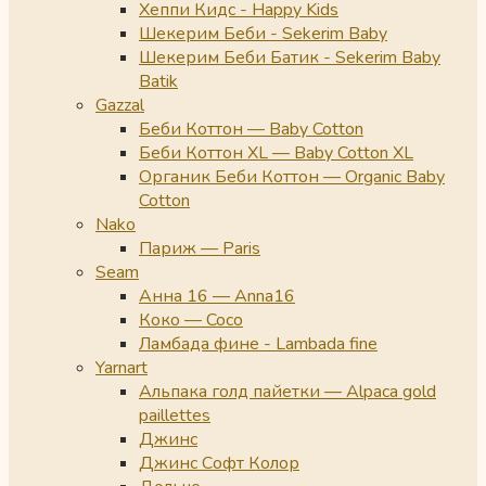
Хеппи Кидс - Happy Kids
Шекерим Беби - Sekerim Baby
Шекерим Беби Батик - Sekerim Baby
Batik
Gazzal
Беби Коттон — Baby Cotton
Беби Коттон XL — Baby Cotton XL
Органик Беби Коттон — Organic Baby
Cotton
Nako
Париж — Paris
Seam
Анна 16 — Anna16
Коко — Coco
Ламбада фине - Lambada fine
Yarnart
Альпака голд пайетки — Alpaca gold
paillettes
Джинс
Джинс Софт Колор