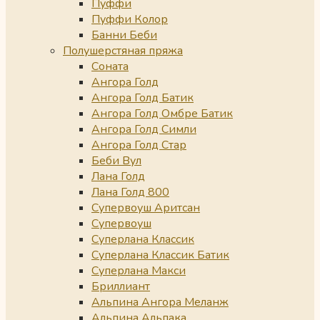
Пуффи
Пуффи Колор
Банни Беби
Полушерстяная пряжа
Соната
Ангора Голд
Ангора Голд Батик
Ангора Голд Омбре Батик
Ангора Голд Симли
Ангора Голд Стар
Беби Вул
Лана Голд
Лана Голд 800
Супервоуш Аритсан
Супервоуш
Суперлана Классик
Суперлана Классик Батик
Суперлана Макси
Бриллиант
Альпина Ангора Меланж
Альпина Альпака