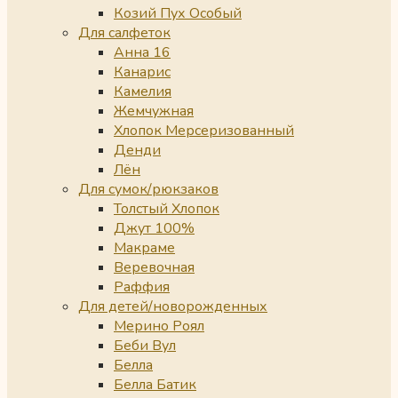
Козий Пух Особый
Для салфеток
Анна 16
Канарис
Камелия
Жемчужная
Хлопок Мерсеризованный
Денди
Лён
Для сумок/рюкзаков
Толстый Хлопок
Джут 100%
Макраме
Веревочная
Раффия
Для детей/новорожденных
Мерино Роял
Беби Вул
Белла
Белла Батик