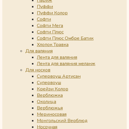
Париж
Пуффи
Пуффи Колор
Софти
Софти Мега
Софти Плюс
Софти Плюс Омбре Батик
Хлопок Травка
Для валяния
Лента для валяния
Лента для валяния меланж
Для носков
Супервоуш Артисан
Супервоуш
Крейзи Колор
Верблюжка
Околица
Верблюжья
Мериносовая
Монгольский Верблюд
Носочная