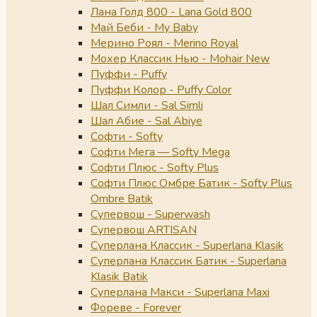
Лана Голд 800 - Lana Gold 800
Май Беби - My Baby
Мерино Роял - Merino Royal
Мохер Классик Нью - Mohair New
Пуффи - Puffy
Пуффи Колор - Puffy Color
Шал Симли - Sal Simli
Шал Абие - Sal Abiye
Софти - Softy
Софти Мега — Softy Mega
Софти Плюс - Softy Plus
Софти Плюс Омбре Батик - Softy Plus
Ombre Batik
Супервош - Superwash
Супервош ARTISAN
Суперлана Классик - Superlana Klasik
Суперлана Классик Батик - Superlana
Klasik Batik
Суперлана Макси - Superlana Maxi
Фореве - Forever