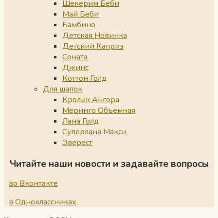
Шекерим Беби
Май Беби
Бамбино
Детская Новинка
Детский Каприз
Соната
Джинс
Коттон Голд
Для шапок
Кролик Ангора
Меринго Объемная
Лана Голд
Суперлана Макси
Эверест
Читайте наши новости и задавайте вопросы
во Вконтакте
в Одноклассниках