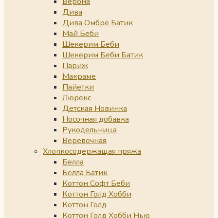
Верона
Дива
Дива Омбре Батик
Май Беби
Шекерим Беби
Шекерим Беби Батик
Париж
Макраме
Пайетки
Люрекс
Детская Новинка
Носочная добавка
Рукодельница
Веревочная
Хлопкосодержащая пряжа
Белла
Белла Батик
Коттон Софт Беби
Коттон Голд Хобби
Коттон Голд
Коттон Голд Хобби Нью