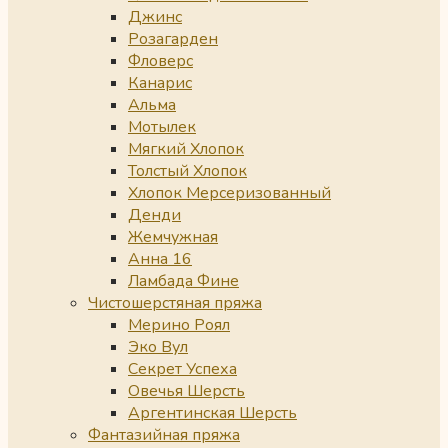
Джинс
Розагарден
Фловерс
Канарис
Альма
Мотылек
Мягкий Хлопок
Толстый Хлопок
Хлопок Мерсеризованный
Денди
Жемчужная
Анна 16
Ламбада Фине
Чистошерстяная пряжа
Мерино Роял
Эко Вул
Секрет Успеха
Овечья Шерсть
Аргентинская Шерсть
Фантазийная пряжа