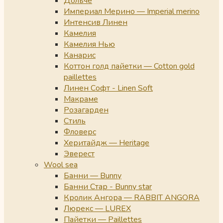
Дольче
Империал Мерино — Imperial merino
Интенсив Линен
Камелия
Камелия Нью
Канарис
Коттон голд пайетки — Cotton gold
paillettes
Линен Софт - Linen Soft
Макраме
Розагарден
Стиль
Фловерс
Херитайдж — Heritage
Эверест
Wool sea
Банни — Bunny
Банни Стар - Bunny star
Кролик Ангора — RABBIT ANGORA
Люрекс — LUREX
Пайетки — Paillettes