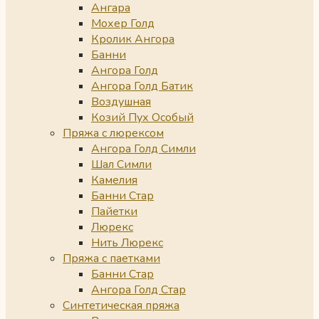
Ангара
Мохер Голд
Кролик Ангора
Банни
Ангора Голд
Ангора Голд Батик
Воздушная
Козий Пух Особый
Пряжа с люрексом
Ангора Голд Симли
Шал Симли
Камелия
Банни Стар
Пайетки
Люрекс
Нить Люрекс
Пряжа с паетками
Банни Стар
Ангора Голд Стар
Синтетическая пряжа