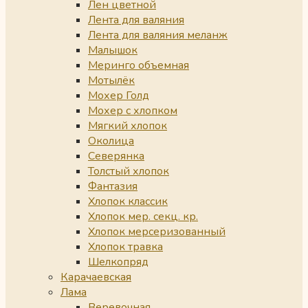
Лен цветной
Лента для валяния
Лента для валяния меланж
Малышок
Меринго объемная
Мотылёк
Мохер Голд
Мохер с хлопком
Мягкий хлопок
Околица
Северянка
Толстый хлопок
Фантазия
Хлопок классик
Хлопок мер. секц. кр.
Хлопок мерсеризованный
Хлопок травка
Шелкопряд
Карачаевская
Лама
Веревочная