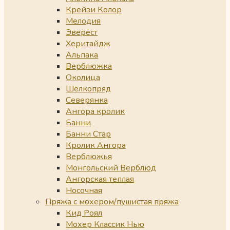
Крейзи Колор
Мелодия
Эверест
Херитайдж
Альпака
Верблюжка
Околица
Шелкопряд
Северянка
Ангора кролик
Банни
Банни Стар
Кролик Ангора
Верблюжья
Монгольский Верблюд
Ангорская теплая
Носочная
Пряжа с мохером/пушистая пряжа
Кид Роял
Мохер Классик Нью