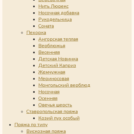
Нить Люрекс
Носочная добавка
Рукодельница
Соната
Пехорка
Ангорская теплая
Верблюжья
Весенняя
Детская Новинка
Детский Каприз
Жемчужная
Мериносовая
Монгольский верблюд
Носочная
Осенняя
Овечья шерсть
Ставропольская пряжа
Козий пух особый
Пряжа по типу
Вискозная пряжа