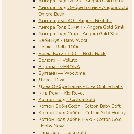
Ангора Голд Батик - Angora Gold Batik
Ангора Голд Омбре Батик - Angora Gold
Ombre Batik
Ангора реал 40 - Angora Real 40
Ангора Голд Симли - Angora Gold Simli
Ангора Голд Стар - Angora Gold Star
Беби Вул - Baby Wool
Белла - Bella 100г
Белла Батик 100г - Bella Batik
Велюто — Velluto
Верона - VERONA
Вултайм — Wooltime
Дива - Diva
Дива Омбре Батик - Diva Ombre Batik
Кид Роял - Kid Royal
Коттон Голд - Cotton Gold
Коттон Беби Софт - Cotton Baby Soft
Коттон Голд Хобби - Cotton Gold Hobby
Коттон Голд Хобби Нью - Cotton Gold
Hobby New
Лана Голд - Lana Gold