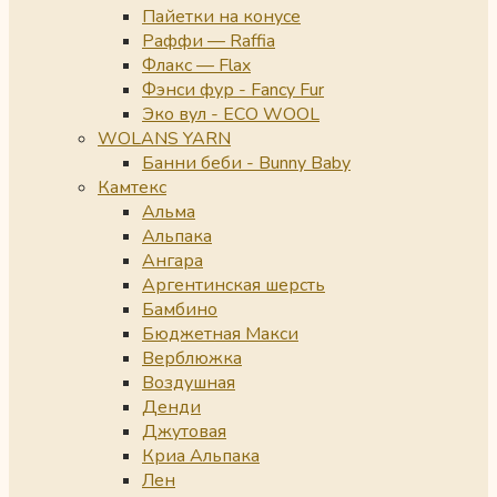
Пайетки на конусе
Раффи — Raffia
Флакс — Flax
Фэнси фур - Fancy Fur
Эко вул - ECO WOOL
WOLANS YARN
Банни беби - Bunny Baby
Камтекс
Альма
Альпака
Ангара
Аргентинская шерсть
Бамбино
Бюджетная Макси
Верблюжка
Воздушная
Денди
Джутовая
Криа Альпака
Лен