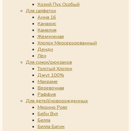
Козий Пух Особый
Для салфеток
Анна 16
Канарис
Камелия
Жемчужная
Хлопок Мерсеризованный
Денди
Лён
Для сумок/рюкзаков
Толстый Хлопок
Джут 100%
Макраме
Веревочная
Раффия
Для детей/новорожденных
Мерино Роял
Беби Вул
Белла
Белла Батик