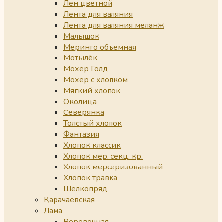
Лен цветной
Лента для валяния
Лента для валяния меланж
Малышок
Меринго объемная
Мотылёк
Мохер Голд
Мохер с хлопком
Мягкий хлопок
Околица
Северянка
Толстый хлопок
Фантазия
Хлопок классик
Хлопок мер. секц. кр.
Хлопок мерсеризованный
Хлопок травка
Шелкопряд
Карачаевская
Лама
Веревочная