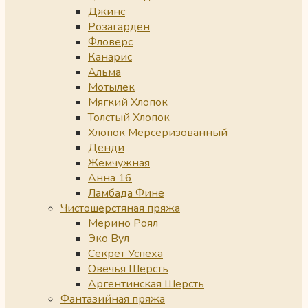
Джинс
Розагарден
Фловерс
Канарис
Альма
Мотылек
Мягкий Хлопок
Толстый Хлопок
Хлопок Мерсеризованный
Денди
Жемчужная
Анна 16
Ламбада Фине
Чистошерстяная пряжа
Мерино Роял
Эко Вул
Секрет Успеха
Овечья Шерсть
Аргентинская Шерсть
Фантазийная пряжа