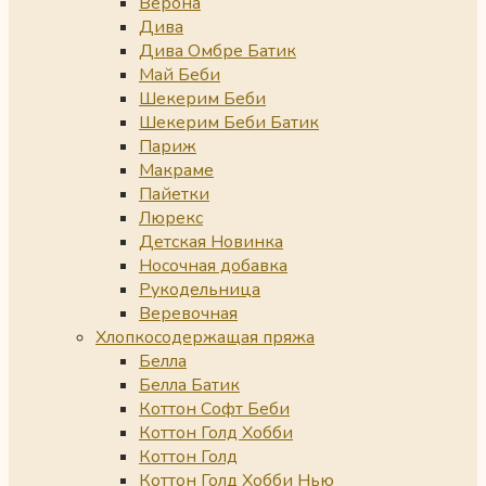
Верона
Дива
Дива Омбре Батик
Май Беби
Шекерим Беби
Шекерим Беби Батик
Париж
Макраме
Пайетки
Люрекс
Детская Новинка
Носочная добавка
Рукодельница
Веревочная
Хлопкосодержащая пряжа
Белла
Белла Батик
Коттон Софт Беби
Коттон Голд Хобби
Коттон Голд
Коттон Голд Хобби Нью