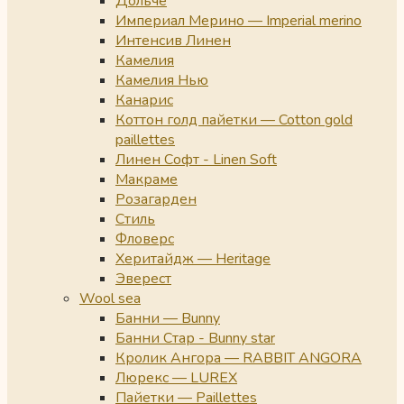
Дольче
Империал Мерино — Imperial merino
Интенсив Линен
Камелия
Камелия Нью
Канарис
Коттон голд пайетки — Cotton gold
paillettes
Линен Софт - Linen Soft
Макраме
Розагарден
Стиль
Фловерс
Херитайдж — Heritage
Эверест
Wool sea
Банни — Bunny
Банни Стар - Bunny star
Кролик Ангора — RABBIT ANGORA
Люрекс — LUREX
Пайетки — Paillettes