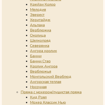
Крейзи Колор
Мелодия
Эверест
Херитайдж
Альпака
Верблюжка
Околица
Шелкопряд
Северянка
Ангора кролик
Банни
Банни Стар
Кролик Ангора
Верблюжья
Монгольский Верблюд
Ангорская теплая
Носочная
Пряжа с мохером/пушистая пряжа
Кид Роял
Мохер Классик Нью