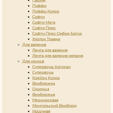
Париж
Пуффи
Пуффи Колор
Софти
Софти Мега
Софти Плюс
Софти Плюс Омбре Батик
Хлопок Травка
Для валяния
Лента для валяния
Лента для валяния меланж
Для носков
Супервоуш Артисан
Супервоуш
Крейзи Колор
Верблюжка
Околица
Верблюжья
Мериносовая
Монгольский Верблюд
Носочная