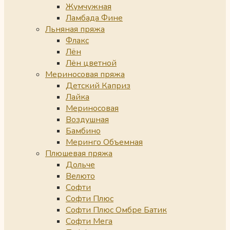
Жумчужная
Ламбада Фине
Льняная пряжа
Флакс
Лён
Лён цветной
Мериносовая пряжа
Детский Каприз
Лайка
Мериносовая
Воздушная
Бамбино
Меринго Объемная
Плюшевая пряжа
Дольче
Велюто
Софти
Софти Плюс
Софти Плюс Омбре Батик
Софти Мега