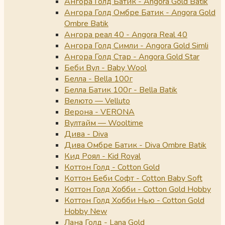
Ангора Голд Батик - Angora Gold Batik
Ангора Голд Омбре Батик - Angora Gold
Ombre Batik
Ангора реал 40 - Angora Real 40
Ангора Голд Симли - Angora Gold Simli
Ангора Голд Стар - Angora Gold Star
Беби Вул - Baby Wool
Белла - Bella 100г
Белла Батик 100г - Bella Batik
Велюто — Velluto
Верона - VERONA
Вултайм — Wooltime
Дива - Diva
Дива Омбре Батик - Diva Ombre Batik
Кид Роял - Kid Royal
Коттон Голд - Cotton Gold
Коттон Беби Софт - Cotton Baby Soft
Коттон Голд Хобби - Cotton Gold Hobby
Коттон Голд Хобби Нью - Cotton Gold
Hobby New
Лана Голд - Lana Gold