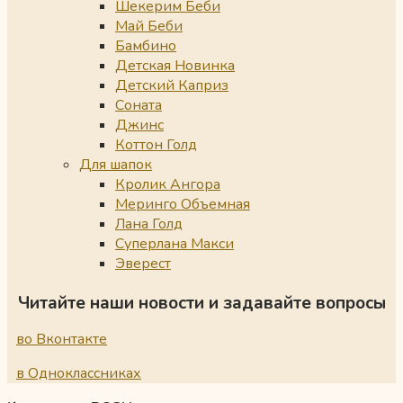
Шекерим Беби
Май Беби
Бамбино
Детская Новинка
Детский Каприз
Соната
Джинс
Коттон Голд
Для шапок
Кролик Ангора
Меринго Объемная
Лана Голд
Суперлана Макси
Эверест
Читайте наши новости и задавайте вопросы
во Вконтакте
в Одноклассниках