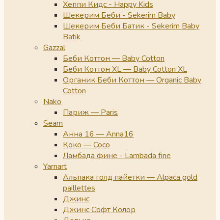
Хеппи Кидс - Happy Kids
Шекерим Беби - Sekerim Baby
Шекерим Беби Батик - Sekerim Baby
Batik
Gazzal
Беби Коттон — Baby Cotton
Беби Коттон XL — Baby Cotton XL
Органик Беби Коттон — Organic Baby
Cotton
Nako
Париж — Paris
Seam
Анна 16 — Anna16
Коко — Coco
Ламбада фине - Lambada fine
Yarnart
Альпака голд пайетки — Alpaca gold
paillettes
Джинс
Джинс Софт Колор