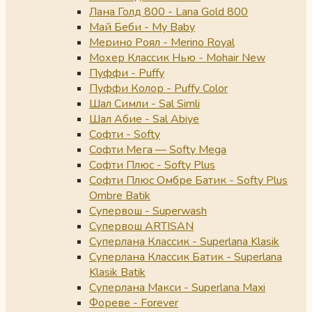
Лана Голд 800 - Lana Gold 800
Май Беби - My Baby
Мерино Роял - Merino Royal
Мохер Классик Нью - Mohair New
Пуффи - Puffy
Пуффи Колор - Puffy Color
Шал Симли - Sal Simli
Шал Абие - Sal Abiye
Софти - Softy
Софти Мега — Softy Mega
Софти Плюс - Softy Plus
Софти Плюс Омбре Батик - Softy Plus
Ombre Batik
Супервош - Superwash
Супервош ARTISAN
Суперлана Классик - Superlana Klasik
Суперлана Классик Батик - Superlana
Klasik Batik
Суперлана Макси - Superlana Maxi
Фореве - Forever