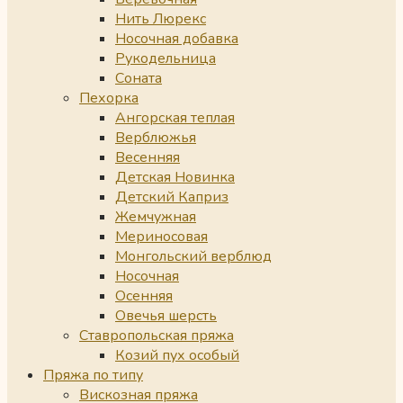
Нить Люрекс
Носочная добавка
Рукодельница
Соната
Пехорка
Ангорская теплая
Верблюжья
Весенняя
Детская Новинка
Детский Каприз
Жемчужная
Мериносовая
Монгольский верблюд
Носочная
Осенняя
Овечья шерсть
Ставропольская пряжа
Козий пух особый
Пряжа по типу
Вискозная пряжа