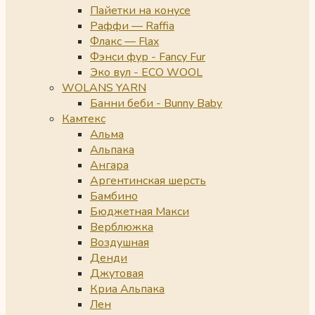
Пайетки на конусе
Раффи — Raffia
Флакс — Flax
Фэнси фур - Fancy Fur
Эко вул - ECO WOOL
WOLANS YARN
Банни беби - Bunny Baby
Камтекс
Альма
Альпака
Ангара
Аргентинская шерсть
Бамбино
Бюджетная Макси
Верблюжка
Воздушная
Денди
Джутовая
Криа Альпака
Лен