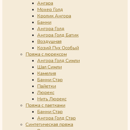
Ангара
Мохер Голд
Кролик Ангора
Банни
Ангора Голд
Ангора Голд Батик
Воздушная
Козий Пух Особый
Пряжа с люрексом
Ангора Голд Симли
Шал Симли
Камелия
Банни Стар
Пайетки
Люрекс
Нить Люрекс
Пряжа с паетками
Банни Стар
Ангора Голд Стар
Синтетическая пряжа