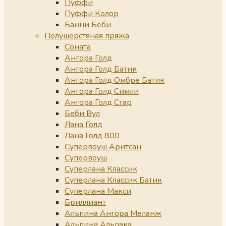
Пуффи
Пуффи Колор
Банни Беби
Полушерстяная пряжа
Соната
Ангора Голд
Ангора Голд Батик
Ангора Голд Омбре Батик
Ангора Голд Симли
Ангора Голд Стар
Беби Вул
Лана Голд
Лана Голд 800
Супервоуш Аритсан
Супервоуш
Суперлана Классик
Суперлана Классик Батик
Суперлана Макси
Бриллиант
Альпина Ангора Меланж
Альпина Альпака