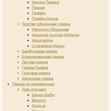
Хлопок Травка
Париж
Пуффи
Пуффи Колор
Толстая (объемная) пряжа
Меринго Объемная
Альпина Ангора Меланж
Херитайдж
Суперлана Макси
Бамбуковая пряжа
Буклированная пряжа
Летняя пряжа
Пряжа Травка
Пуховая пряжа
Шелковая пряжа
Пряжа по назначению
Для игрушек
Банни Беби
Велюто
Дольче