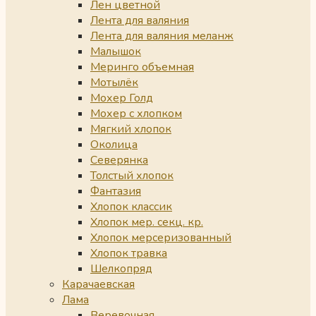
Лен цветной
Лента для валяния
Лента для валяния меланж
Малышок
Меринго объемная
Мотылёк
Мохер Голд
Мохер с хлопком
Мягкий хлопок
Околица
Северянка
Толстый хлопок
Фантазия
Хлопок классик
Хлопок мер. секц. кр.
Хлопок мерсеризованный
Хлопок травка
Шелкопряд
Карачаевская
Лама
Веревочная