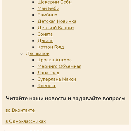
Шекерим Беби
Май Беби
Бамбино
Детская Новинка
Детский Каприз
Соната
Джинс
Коттон Голд
Для шапок
Кролик Ангора
Меринго Объемная
Лана Голд
Суперлана Макси
Эверест
Читайте наши новости и задавайте вопросы
во Вконтакте
в Одноклассниках