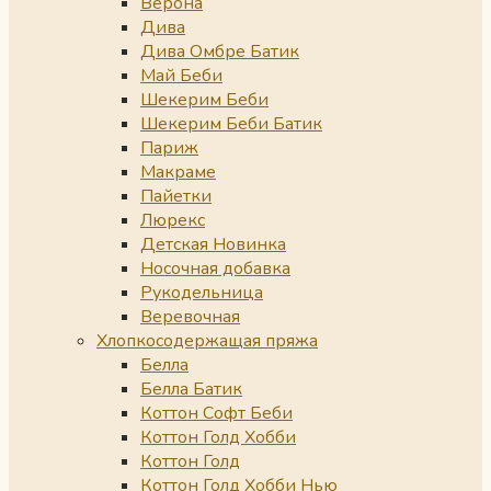
Верона
Дива
Дива Омбре Батик
Май Беби
Шекерим Беби
Шекерим Беби Батик
Париж
Макраме
Пайетки
Люрекс
Детская Новинка
Носочная добавка
Рукодельница
Веревочная
Хлопкосодержащая пряжа
Белла
Белла Батик
Коттон Софт Беби
Коттон Голд Хобби
Коттон Голд
Коттон Голд Хобби Нью