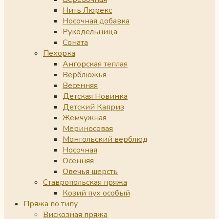
Нить Люрекс
Носочная добавка
Рукодельница
Соната
Пехорка
Ангорская теплая
Верблюжья
Весенняя
Детская Новинка
Детский Каприз
Жемчужная
Мериносовая
Монгольский верблюд
Носочная
Осенняя
Овечья шерсть
Ставропольская пряжа
Козий пух особый
Пряжа по типу
Вискозная пряжа