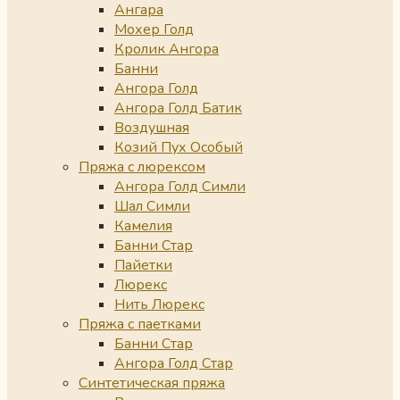
Ангара
Мохер Голд
Кролик Ангора
Банни
Ангора Голд
Ангора Голд Батик
Воздушная
Козий Пух Особый
Пряжа с люрексом
Ангора Голд Симли
Шал Симли
Камелия
Банни Стар
Пайетки
Люрекс
Нить Люрекс
Пряжа с паетками
Банни Стар
Ангора Голд Стар
Синтетическая пряжа