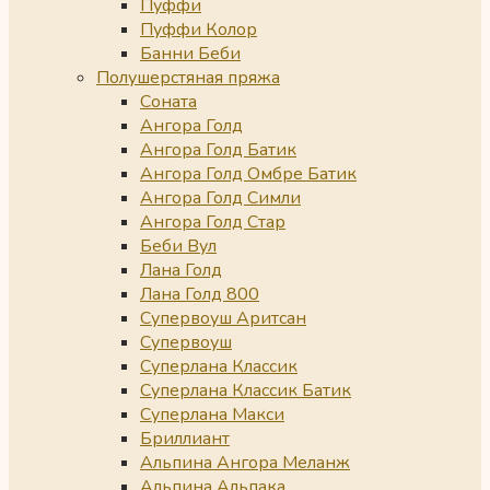
Пуффи
Пуффи Колор
Банни Беби
Полушерстяная пряжа
Соната
Ангора Голд
Ангора Голд Батик
Ангора Голд Омбре Батик
Ангора Голд Симли
Ангора Голд Стар
Беби Вул
Лана Голд
Лана Голд 800
Супервоуш Аритсан
Супервоуш
Суперлана Классик
Суперлана Классик Батик
Суперлана Макси
Бриллиант
Альпина Ангора Меланж
Альпина Альпака