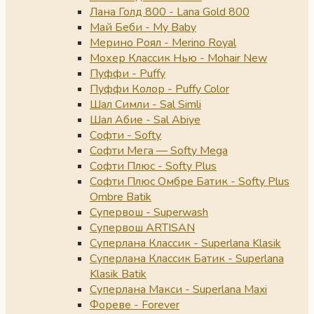
Лана Голд 800 - Lana Gold 800
Май Беби - My Baby
Мерино Роял - Merino Royal
Мохер Классик Нью - Mohair New
Пуффи - Puffy
Пуффи Колор - Puffy Color
Шал Симли - Sal Simli
Шал Абие - Sal Abiye
Софти - Softy
Софти Мега — Softy Mega
Софти Плюс - Softy Plus
Софти Плюс Омбре Батик - Softy Plus
Ombre Batik
Супервош - Superwash
Супервош ARTISAN
Суперлана Классик - Superlana Klasik
Суперлана Классик Батик - Superlana
Klasik Batik
Суперлана Макси - Superlana Maxi
Фореве - Forever