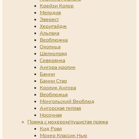
Крейзи Колор
Мелодия
Эверест
Херитайдж
Альпака
Верблюжка
Околица
Шелкопряд
Северянка
Ангора кролик
Банни
Банни Стар
Кролик Ангора
Верблюжья
Монгольский Верблюд
Ангорская теплая
Носочная
Пряжа с мохером/пушистая пряжа
Кид Роял
Мохер Классик Нью