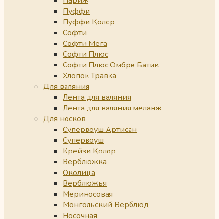
Париж
Пуффи
Пуффи Колор
Софти
Софти Мега
Софти Плюс
Софти Плюс Омбре Батик
Хлопок Травка
Для валяния
Лента для валяния
Лента для валяния меланж
Для носков
Супервоуш Артисан
Супервоуш
Крейзи Колор
Верблюжка
Околица
Верблюжья
Мериносовая
Монгольский Верблюд
Носочная