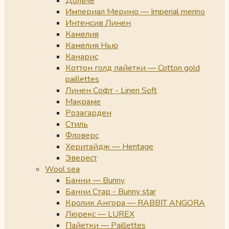
Дольче
Империал Мерино — Imperial merino
Интенсив Линен
Камелия
Камелия Нью
Канарис
Коттон голд пайетки — Cotton gold
paillettes
Линен Софт - Linen Soft
Макраме
Розагарден
Стиль
Фловерс
Херитайдж — Heritage
Эверест
Wool sea
Банни — Bunny
Банни Стар - Bunny star
Кролик Ангора — RABBIT ANGORA
Люрекс — LUREX
Пайетки — Paillettes