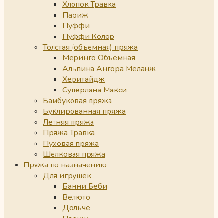
Хлопок Травка
Париж
Пуффи
Пуффи Колор
Толстая (объемная) пряжа
Меринго Объемная
Альпина Ангора Меланж
Херитайдж
Суперлана Макси
Бамбуковая пряжа
Буклированная пряжа
Летняя пряжа
Пряжа Травка
Пуховая пряжа
Шелковая пряжа
Пряжа по назначению
Для игрушек
Банни Беби
Велюто
Дольче