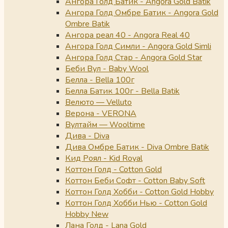
Ангора Голд Батик - Angora Gold Batik
Ангора Голд Омбре Батик - Angora Gold
Ombre Batik
Ангора реал 40 - Angora Real 40
Ангора Голд Симли - Angora Gold Simli
Ангора Голд Стар - Angora Gold Star
Беби Вул - Baby Wool
Белла - Bella 100г
Белла Батик 100г - Bella Batik
Велюто — Velluto
Верона - VERONA
Вултайм — Wooltime
Дива - Diva
Дива Омбре Батик - Diva Ombre Batik
Кид Роял - Kid Royal
Коттон Голд - Cotton Gold
Коттон Беби Софт - Cotton Baby Soft
Коттон Голд Хобби - Cotton Gold Hobby
Коттон Голд Хобби Нью - Cotton Gold
Hobby New
Лана Голд - Lana Gold