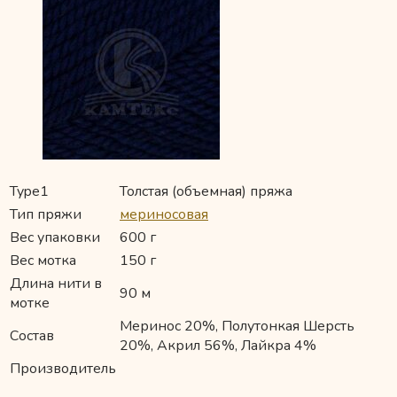
Type1
Толстая (объемная) пряжа
Тип пряжи
мериносовая
Вес упаковки
600 г
Вес мотка
150 г
Длина нити в
90 м
мотке
Меринос 20%, Полутонкая Шерсть
Состав
20%, Акрил 56%, Лайкра 4%
Производитель