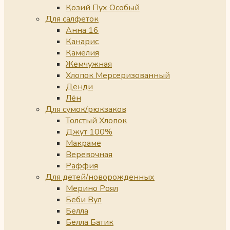
Козий Пух Особый
Для салфеток
Анна 16
Канарис
Камелия
Жемчужная
Хлопок Мерсеризованный
Денди
Лён
Для сумок/рюкзаков
Толстый Хлопок
Джут 100%
Макраме
Веревочная
Раффия
Для детей/новорожденных
Мерино Роял
Беби Вул
Белла
Белла Батик