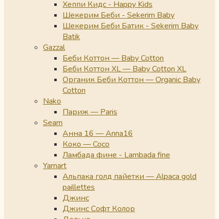
Хеппи Кидс - Happy Kids
Шекерим Беби - Sekerim Baby
Шекерим Беби Батик - Sekerim Baby
Batik
Gazzal
Беби Коттон — Baby Cotton
Беби Коттон XL — Baby Cotton XL
Органик Беби Коттон — Organic Baby
Cotton
Nako
Париж — Paris
Seam
Анна 16 — Anna16
Коко — Coco
Ламбада фине - Lambada fine
Yarnart
Альпака голд пайетки — Alpaca gold
paillettes
Джинс
Джинс Софт Колор