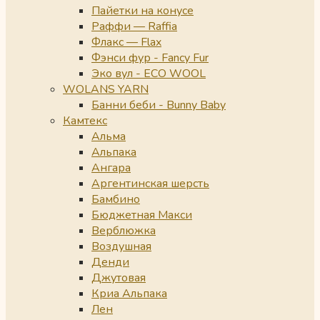
Пайетки на конусе
Раффи — Raffia
Флакс — Flax
Фэнси фур - Fancy Fur
Эко вул - ECO WOOL
WOLANS YARN
Банни беби - Bunny Baby
Камтекс
Альма
Альпака
Ангара
Аргентинская шерсть
Бамбино
Бюджетная Макси
Верблюжка
Воздушная
Денди
Джутовая
Криа Альпака
Лен