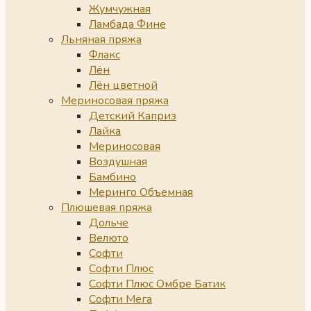
Жумчужная
Ламбада Фине
Льняная пряжа
Флакс
Лён
Лён цветной
Мериносовая пряжа
Детский Каприз
Лайка
Мериносовая
Воздушная
Бамбино
Меринго Объемная
Плюшевая пряжа
Дольче
Велюто
Софти
Софти Плюс
Софти Плюс Омбре Батик
Софти Мега