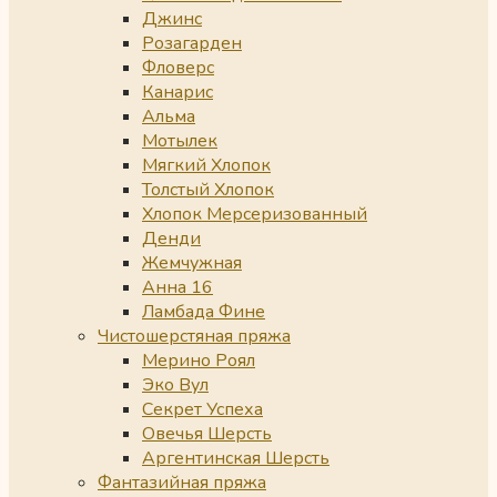
Джинс
Розагарден
Фловерс
Канарис
Альма
Мотылек
Мягкий Хлопок
Толстый Хлопок
Хлопок Мерсеризованный
Денди
Жемчужная
Анна 16
Ламбада Фине
Чистошерстяная пряжа
Мерино Роял
Эко Вул
Секрет Успеха
Овечья Шерсть
Аргентинская Шерсть
Фантазийная пряжа