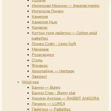
Дольче
Империал Мерино — Imperial merino
Интенсив Линен
Камелия
Камелия Нью
Канарис
Коттон голд пайетки — Cotton gold
paillettes
Линен Софт - Linen Soft
Макраме
Розагарден
Стиль
Фловерс
Херитайдж — Heritage
Эверест
Wool sea
Банни — Bunny
Банни Стар - Bunny star
Кролик Ангора — RABBIT ANGORA
Люрекс — LUREX
Пайетки — Paillettes