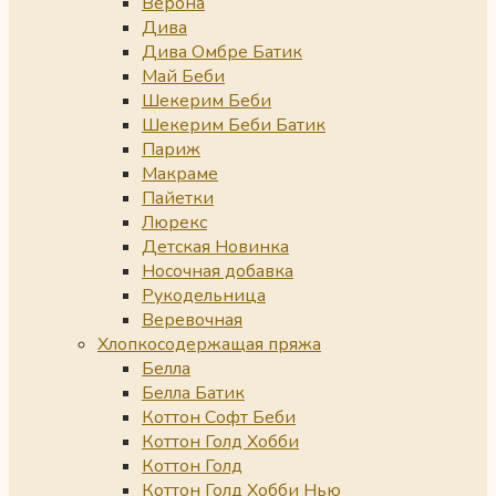
Верона
Дива
Дива Омбре Батик
Май Беби
Шекерим Беби
Шекерим Беби Батик
Париж
Макраме
Пайетки
Люрекс
Детская Новинка
Носочная добавка
Рукодельница
Веревочная
Хлопкосодержащая пряжа
Белла
Белла Батик
Коттон Софт Беби
Коттон Голд Хобби
Коттон Голд
Коттон Голд Хобби Нью