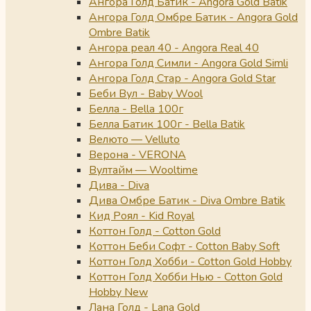
Ангора Голд Батик - Angora Gold Batik
Ангора Голд Омбре Батик - Angora Gold
Ombre Batik
Ангора реал 40 - Angora Real 40
Ангора Голд Симли - Angora Gold Simli
Ангора Голд Стар - Angora Gold Star
Беби Вул - Baby Wool
Белла - Bella 100г
Белла Батик 100г - Bella Batik
Велюто — Velluto
Верона - VERONA
Вултайм — Wooltime
Дива - Diva
Дива Омбре Батик - Diva Ombre Batik
Кид Роял - Kid Royal
Коттон Голд - Cotton Gold
Коттон Беби Софт - Cotton Baby Soft
Коттон Голд Хобби - Cotton Gold Hobby
Коттон Голд Хобби Нью - Cotton Gold
Hobby New
Лана Голд - Lana Gold