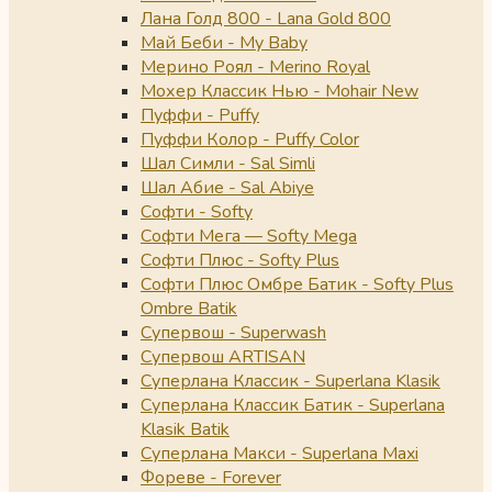
Лана Голд 800 - Lana Gold 800
Май Беби - My Baby
Мерино Роял - Merino Royal
Мохер Классик Нью - Mohair New
Пуффи - Puffy
Пуффи Колор - Puffy Color
Шал Симли - Sal Simli
Шал Абие - Sal Abiye
Софти - Softy
Софти Мега — Softy Mega
Софти Плюс - Softy Plus
Софти Плюс Омбре Батик - Softy Plus
Ombre Batik
Супервош - Superwash
Супервош ARTISAN
Суперлана Классик - Superlana Klasik
Суперлана Классик Батик - Superlana
Klasik Batik
Суперлана Макси - Superlana Maxi
Фореве - Forever