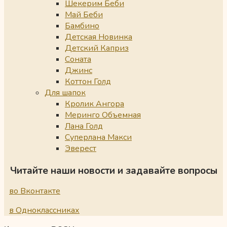
Шекерим Беби
Май Беби
Бамбино
Детская Новинка
Детский Каприз
Соната
Джинс
Коттон Голд
Для шапок
Кролик Ангора
Меринго Объемная
Лана Голд
Суперлана Макси
Эверест
Читайте наши новости и задавайте вопросы
во Вконтакте
в Одноклассниках