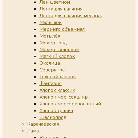
Лен цветной
Лента для валяния
Лента для валяния меланж
Малышок
Меринго объемная
Мотылёк
Мохер Голд
Мохер с хлопком
Мягкий хлопок
Околица
Северянка
Толстый хлопок
Фантазия
Хлопок классик
Хлопок мер. секц. кр.
Хлопок мерсеризованный
Хлопок травка
Шелкопряд
Карачаевская
Лама
Веревочная