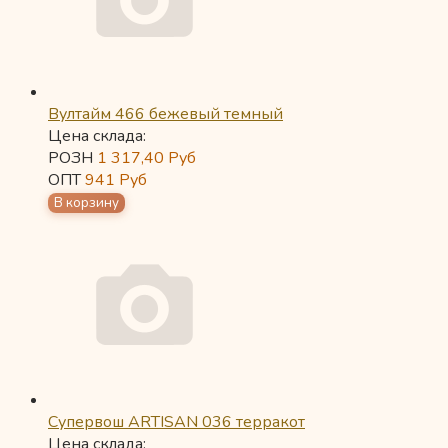
Вултайм 466 бежевый темный
Цена склада:
РОЗН
1 317,40
Руб
ОПТ
941
Руб
Супервош ARTISAN 036 терракот
Цена склада: