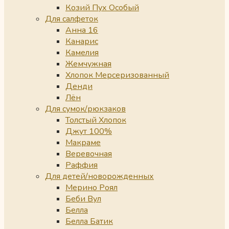
Козий Пух Особый
Для салфеток
Анна 16
Канарис
Камелия
Жемчужная
Хлопок Мерсеризованный
Денди
Лён
Для сумок/рюкзаков
Толстый Хлопок
Джут 100%
Макраме
Веревочная
Раффия
Для детей/новорожденных
Мерино Роял
Беби Вул
Белла
Белла Батик