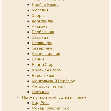
Крейзи Колор
Мелодия
Эверест
Херитайдж
Альпака
Верблюжка
Околица
Шелкопряд
Северянка
Ангора кролик
Банни
Банни Стар
Кролик Ангора
Верблюжья
Монгольский Верблюд
Ангорская теплая
Носочная
Пряжа с мохером/пушистая пряжа
Кид Роял
Мохер Классик Нью