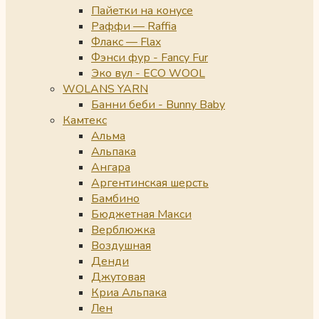
Пайетки на конусе
Раффи — Raffia
Флакс — Flax
Фэнси фур - Fancy Fur
Эко вул - ECO WOOL
WOLANS YARN
Банни беби - Bunny Baby
Камтекс
Альма
Альпака
Ангара
Аргентинская шерсть
Бамбино
Бюджетная Макси
Верблюжка
Воздушная
Денди
Джутовая
Криа Альпака
Лен