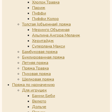
Хлопок Травка
Париж
Пуффи
Пуффи Колор
Толстая (объемная) пряжа
Меринго Объемная
Альпина Ангора Меланж
Херитайдж
Суперлана Макси
Бамбуковая пряжа
Буклированная пряжа
Летняя пряжа
Пряжа Травка
Пуховая пряжа
Шелковая пряжа
Пряжа по назначению
Для игрушек
Банни Беби
Велюто
Дольче