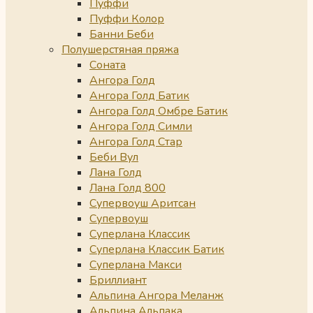
Пуффи
Пуффи Колор
Банни Беби
Полушерстяная пряжа
Соната
Ангора Голд
Ангора Голд Батик
Ангора Голд Омбре Батик
Ангора Голд Симли
Ангора Голд Стар
Беби Вул
Лана Голд
Лана Голд 800
Супервоуш Аритсан
Супервоуш
Суперлана Классик
Суперлана Классик Батик
Суперлана Макси
Бриллиант
Альпина Ангора Меланж
Альпина Альпака