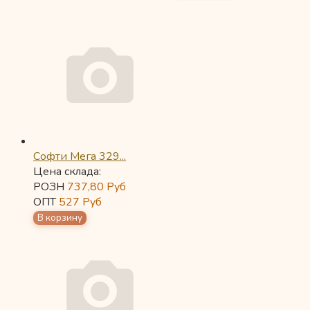
Софти Мега 329...
Цена склада:
РОЗН
737,80
Руб
ОПТ
527
Руб