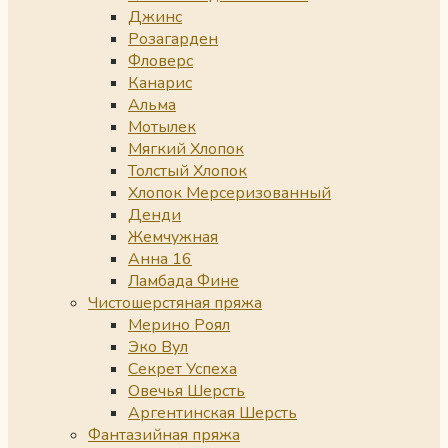
Джинс
Розагарден
Фловерс
Канарис
Альма
Мотылек
Мягкий Хлопок
Толстый Хлопок
Хлопок Мерсеризованный
Денди
Жемчужная
Анна 16
Ламбада Фине
Чистошерстяная пряжа
Мерино Роял
Эко Вул
Секрет Успеха
Овечья Шерсть
Аргентинская Шерсть
Фантазийная пряжа