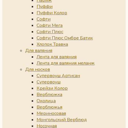
Париж
Пуффи
Пуффи Колор
Софти
Софти Мега
Софти Плюс
Софти Плюс Омбре Батик
Хлопок Травка
Для валяния
Лента для валяния
Лента для валяния меланж
Для носков
Супервоуш Артисан
Супервоуш
Крейзи Колор
Верблюжка
Околица
Верблюжья
Мериносовая
Монгольский Верблюд
Носочная