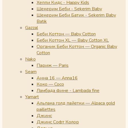
Хеппи Кидс - Happy Kids
Шекерим Беби - Sekerim Baby
Шекерим Беби Батик - Sekerim Baby
Batik
Gazzal
Беби Коттон — Baby Cotton
Беби Коттон XL — Baby Cotton XL
Органик Беби Коттон — Organic Baby
Cotton
Nako
Париж — Paris
Seam
Анна 16 — Anna16
Коко — Coco
Ламбада фине - Lambada fine
Yarnart
Альпака голд пайетки — Alpaca gold
paillettes
Джинс
Джинс Софт Колор