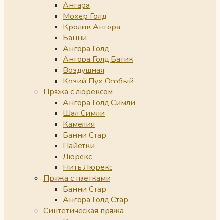
Ангара
Мохер Голд
Кролик Ангора
Банни
Ангора Голд
Ангора Голд Батик
Воздушная
Козий Пух Особый
Пряжа с люрексом
Ангора Голд Симли
Шал Симли
Камелия
Банни Стар
Пайетки
Люрекс
Нить Люрекс
Пряжа с паетками
Банни Стар
Ангора Голд Стар
Синтетическая пряжа