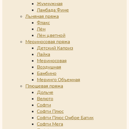
Жумчужная
Ламбада Фине
Льняная пряжа
Флакс
Лён
Лён цветной
Мериносовая пряжа
Детский Каприз
Лайка
Мериносовая
Воздушная
Бамбино
Меринго Объемная
Плюшевая пряжа
Дольче
Велюто
Софти
Софти Плюс
Софти Плюс Омбре Батик
Софти Мега