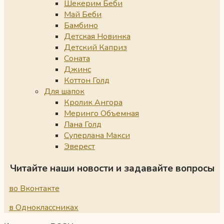
Шекерим Беби
Май Беби
Бамбино
Детская Новинка
Детский Каприз
Соната
Джинс
Коттон Голд
Для шапок
Кролик Ангора
Меринго Объемная
Лана Голд
Суперлана Макси
Эверест
Читайте наши новости и задавайте вопросы
во Вконтакте
в Одноклассниках