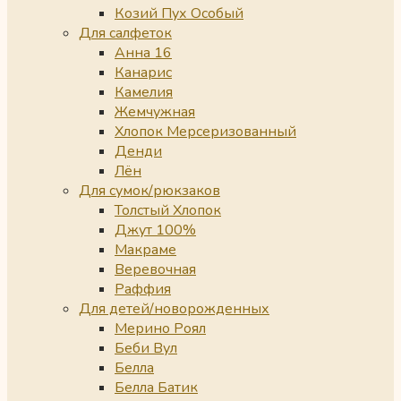
Козий Пух Особый
Для салфеток
Анна 16
Канарис
Камелия
Жемчужная
Хлопок Мерсеризованный
Денди
Лён
Для сумок/рюкзаков
Толстый Хлопок
Джут 100%
Макраме
Веревочная
Раффия
Для детей/новорожденных
Мерино Роял
Беби Вул
Белла
Белла Батик