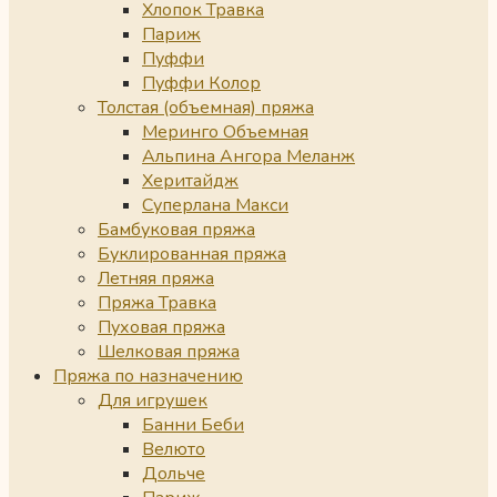
Хлопок Травка
Париж
Пуффи
Пуффи Колор
Толстая (объемная) пряжа
Меринго Объемная
Альпина Ангора Меланж
Херитайдж
Суперлана Макси
Бамбуковая пряжа
Буклированная пряжа
Летняя пряжа
Пряжа Травка
Пуховая пряжа
Шелковая пряжа
Пряжа по назначению
Для игрушек
Банни Беби
Велюто
Дольче