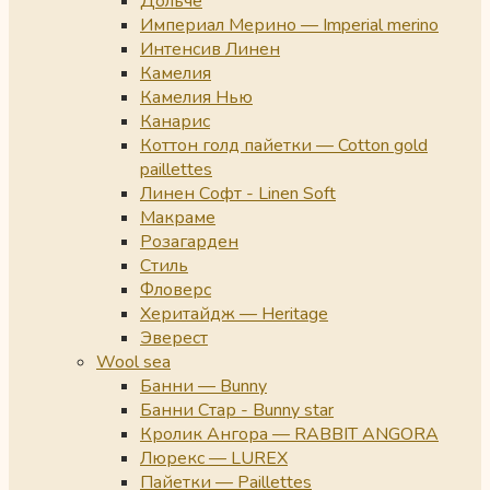
Дольче
Империал Мерино — Imperial merino
Интенсив Линен
Камелия
Камелия Нью
Канарис
Коттон голд пайетки — Cotton gold
paillettes
Линен Софт - Linen Soft
Макраме
Розагарден
Стиль
Фловерс
Херитайдж — Heritage
Эверест
Wool sea
Банни — Bunny
Банни Стар - Bunny star
Кролик Ангора — RABBIT ANGORA
Люрекс — LUREX
Пайетки — Paillettes