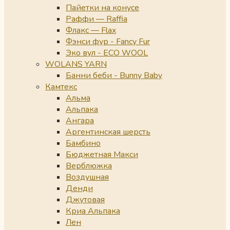
Пайетки на конусе
Раффи — Raffia
Флакс — Flax
Фэнси фур - Fancy Fur
Эко вул - ECO WOOL
WOLANS YARN
Банни беби - Bunny Baby
Камтекс
Альма
Альпака
Ангара
Аргентинская шерсть
Бамбино
Бюджетная Макси
Верблюжка
Воздушная
Денди
Джутовая
Криа Альпака
Лен