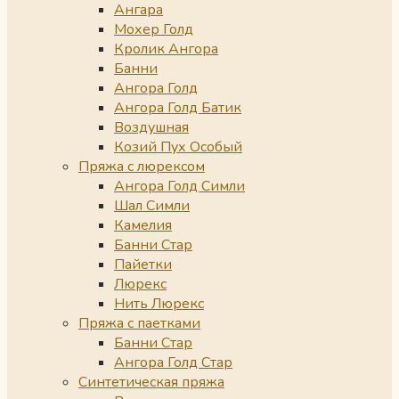
Ангара
Мохер Голд
Кролик Ангора
Банни
Ангора Голд
Ангора Голд Батик
Воздушная
Козий Пух Особый
Пряжа с люрексом
Ангора Голд Симли
Шал Симли
Камелия
Банни Стар
Пайетки
Люрекс
Нить Люрекс
Пряжа с паетками
Банни Стар
Ангора Голд Стар
Синтетическая пряжа