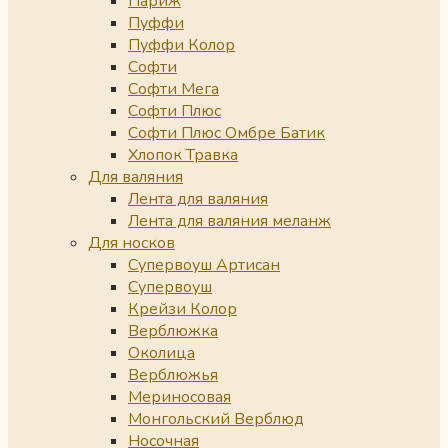
Париж
Пуффи
Пуффи Колор
Софти
Софти Мега
Софти Плюс
Софти Плюс Омбре Батик
Хлопок Травка
Для валяния
Лента для валяния
Лента для валяния меланж
Для носков
Супервоуш Артисан
Супервоуш
Крейзи Колор
Верблюжка
Околица
Верблюжья
Мериносовая
Монгольский Верблюд
Носочная