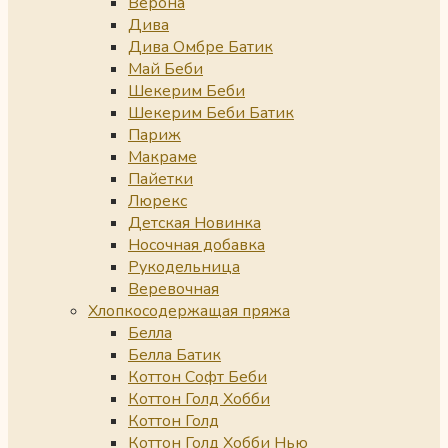
Верона
Дива
Дива Омбре Батик
Май Беби
Шекерим Беби
Шекерим Беби Батик
Париж
Макраме
Пайетки
Люрекс
Детская Новинка
Носочная добавка
Рукодельница
Веревочная
Хлопкосодержащая пряжа
Белла
Белла Батик
Коттон Софт Беби
Коттон Голд Хобби
Коттон Голд
Коттон Голд Хобби Нью