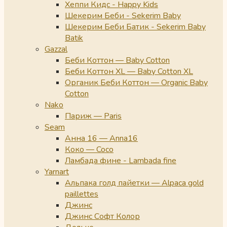
Хеппи Кидс - Happy Kids
Шекерим Беби - Sekerim Baby
Шекерим Беби Батик - Sekerim Baby
Batik
Gazzal
Беби Коттон — Baby Cotton
Беби Коттон XL — Baby Cotton XL
Органик Беби Коттон — Organic Baby
Cotton
Nako
Париж — Paris
Seam
Анна 16 — Anna16
Коко — Coco
Ламбада фине - Lambada fine
Yarnart
Альпака голд пайетки — Alpaca gold
paillettes
Джинс
Джинс Софт Колор