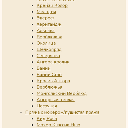
Крейзи Колор
Мелодия
Эверест
Херитайдж
Альпака
Верблюжка
Околица
Шелкопряд
Северянка
Ангора кролик
Банни
Банни Стар
Кролик Ангора
Верблюжья
Монгольский Верблюд
Ангорская теплая
Носочная
Пряжа с мохером/пушистая пряжа
Кид Роял
Мохер Классик Нью