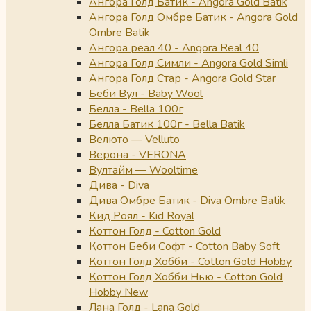
Ангора Голд Батик - Angora Gold Batik
Ангора Голд Омбре Батик - Angora Gold
Ombre Batik
Ангора реал 40 - Angora Real 40
Ангора Голд Симли - Angora Gold Simli
Ангора Голд Стар - Angora Gold Star
Беби Вул - Baby Wool
Белла - Bella 100г
Белла Батик 100г - Bella Batik
Велюто — Velluto
Верона - VERONA
Вултайм — Wooltime
Дива - Diva
Дива Омбре Батик - Diva Ombre Batik
Кид Роял - Kid Royal
Коттон Голд - Cotton Gold
Коттон Беби Софт - Cotton Baby Soft
Коттон Голд Хобби - Cotton Gold Hobby
Коттон Голд Хобби Нью - Cotton Gold
Hobby New
Лана Голд - Lana Gold