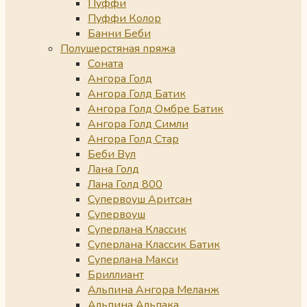
Пуффи
Пуффи Колор
Банни Беби
Полушерстяная пряжа
Соната
Ангора Голд
Ангора Голд Батик
Ангора Голд Омбре Батик
Ангора Голд Симли
Ангора Голд Стар
Беби Вул
Лана Голд
Лана Голд 800
Супервоуш Аритсан
Супервоуш
Суперлана Классик
Суперлана Классик Батик
Суперлана Макси
Бриллиант
Альпина Ангора Меланж
Альпина Альпака