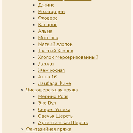
Джинс
Розагарден
Фловерс
Канарис
Альма
Мотылек
Мягкий Хлопок
Толстый Хлопок
Хлопок Мерсеризованный
Денди
Жемчужная
Анна 16
Ламбада Фине
Чистошерстяная пряжа
Мерино Роял
Эко Вул
Секрет Успеха
Овечья Шерсть
Аргентинская Шерсть
Фантазийная пряжа