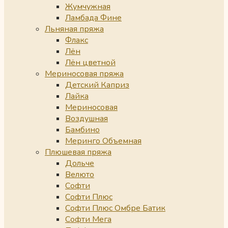
Жумчужная
Ламбада Фине
Льняная пряжа
Флакс
Лён
Лён цветной
Мериносовая пряжа
Детский Каприз
Лайка
Мериносовая
Воздушная
Бамбино
Меринго Объемная
Плюшевая пряжа
Дольче
Велюто
Софти
Софти Плюс
Софти Плюс Омбре Батик
Софти Мега