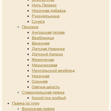
Нить Люрекс
Носочная добавка
Рукодельница
Соната
Пехорка
Ангорская теплая
Верблюжья
Весенняя
Детская Новинка
Детский Каприз
Жемчужная
Мериносовая
Монгольский верблюд
Носочная
Осенняя
Овечья шерсть
Ставропольская пряжа
Козий пух особый
Пряжа по типу
Вискозная пряжа