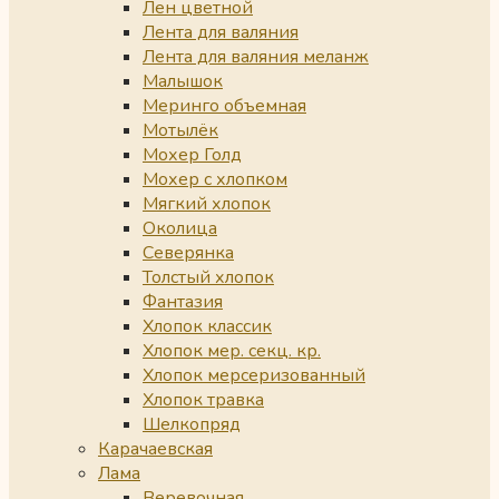
Лен цветной
Лента для валяния
Лента для валяния меланж
Малышок
Меринго объемная
Мотылёк
Мохер Голд
Мохер с хлопком
Мягкий хлопок
Околица
Северянка
Толстый хлопок
Фантазия
Хлопок классик
Хлопок мер. секц. кр.
Хлопок мерсеризованный
Хлопок травка
Шелкопряд
Карачаевская
Лама
Веревочная