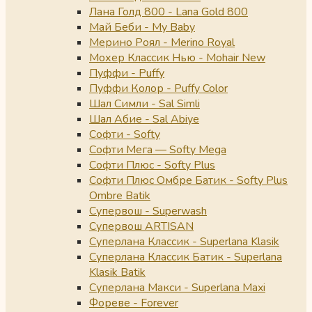
Лана Голд 800 - Lana Gold 800
Май Беби - My Baby
Мерино Роял - Merino Royal
Мохер Классик Нью - Mohair New
Пуффи - Puffy
Пуффи Колор - Puffy Color
Шал Симли - Sal Simli
Шал Абие - Sal Abiye
Софти - Softy
Софти Мега — Softy Mega
Софти Плюс - Softy Plus
Софти Плюс Омбре Батик - Softy Plus
Ombre Batik
Супервош - Superwash
Супервош ARTISAN
Суперлана Классик - Superlana Klasik
Суперлана Классик Батик - Superlana
Klasik Batik
Суперлана Макси - Superlana Maxi
Фореве - Forever