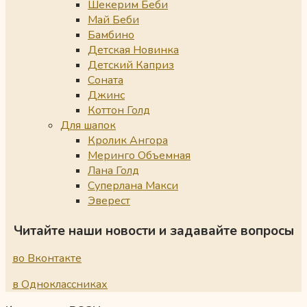
Шекерим Беби
Май Беби
Бамбино
Детская Новинка
Детский Каприз
Соната
Джинс
Коттон Голд
Для шапок
Кролик Ангора
Меринго Объемная
Лана Голд
Суперлана Макси
Эверест
Читайте наши новости и задавайте вопросы
во Вконтакте
в Одноклассниках