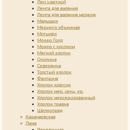
Лен цветной
Лента для валяния
Лента для валяния меланж
Малышок
Меринго объемная
Мотылёк
Мохер Голд
Мохер с хлопком
Мягкий хлопок
Околица
Северянка
Толстый хлопок
Фантазия
Хлопок классик
Хлопок мер. секц. кр.
Хлопок мерсеризованный
Хлопок травка
Шелкопряд
Карачаевская
Лама
Веревочная