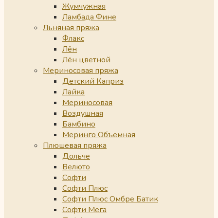
Жумчужная
Ламбада Фине
Льняная пряжа
Флакс
Лён
Лён цветной
Мериносовая пряжа
Детский Каприз
Лайка
Мериносовая
Воздушная
Бамбино
Меринго Объемная
Плюшевая пряжа
Дольче
Велюто
Софти
Софти Плюс
Софти Плюс Омбре Батик
Софти Мега