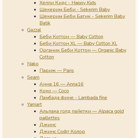
Хеппи Кидс - Happy Kids
Шекерим Беби - Sekerim Baby
Шекерим Беби Батик - Sekerim Baby
Batik
Gazzal
Беби Коттон — Baby Cotton
Беби Коттон XL — Baby Cotton XL
Органик Беби Коттон — Organic Baby
Cotton
Nako
Париж — Paris
Seam
Анна 16 — Anna16
Коко — Coco
Ламбада фине - Lambada fine
Yarnart
Альпака голд пайетки — Alpaca gold
paillettes
Джинс
Джинс Софт Колор