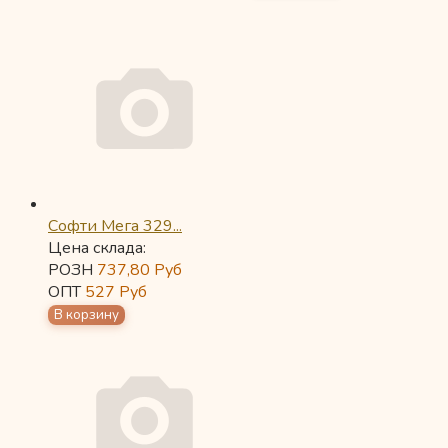
Софти Мега 329...
Цена склада:
РОЗН
737,80
Руб
ОПТ
527
Руб