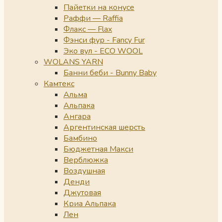
Пайетки на конусе
Раффи — Raffia
Флакс — Flax
Фэнси фур - Fancy Fur
Эко вул - ECO WOOL
WOLANS YARN
Банни беби - Bunny Baby
Камтекс
Альма
Альпака
Ангара
Аргентинская шерсть
Бамбино
Бюджетная Макси
Верблюжка
Воздушная
Денди
Джутовая
Криа Альпака
Лен