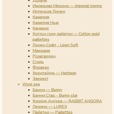
Дольче
Империал Мерино — Imperial merino
Интенсив Линен
Камелия
Камелия Нью
Канарис
Коттон голд пайетки — Cotton gold
paillettes
Линен Софт - Linen Soft
Макраме
Розагарден
Стиль
Фловерс
Херитайдж — Heritage
Эверест
Wool sea
Банни — Bunny
Банни Стар - Bunny star
Кролик Ангора — RABBIT ANGORA
Люрекс — LUREX
Пайетки — Paillettes