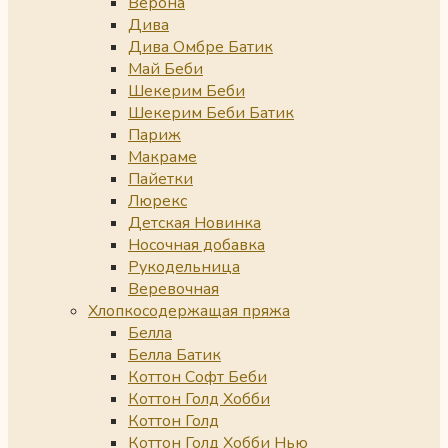
Верона
Дива
Дива Омбре Батик
Май Беби
Шекерим Беби
Шекерим Беби Батик
Париж
Макраме
Пайетки
Люрекс
Детская Новинка
Носочная добавка
Рукодельница
Веревочная
Хлопкосодержащая пряжа
Белла
Белла Батик
Коттон Софт Беби
Коттон Голд Хобби
Коттон Голд
Коттон Голд Хобби Нью