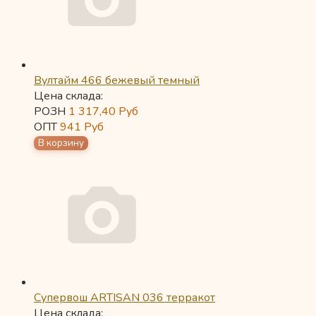
Вултайм 466 бежевый темный
Цена склада:
РОЗН
1 317,40
Руб
ОПТ
941
Руб
Супервош ARTISAN 036 терракот
Цена склада: