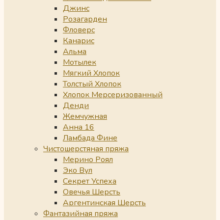
Джинс
Розагарден
Фловерс
Канарис
Альма
Мотылек
Мягкий Хлопок
Толстый Хлопок
Хлопок Мерсеризованный
Денди
Жемчужная
Анна 16
Ламбада Фине
Чистошерстяная пряжа
Мерино Роял
Эко Вул
Секрет Успеха
Овечья Шерсть
Аргентинская Шерсть
Фантазийная пряжа