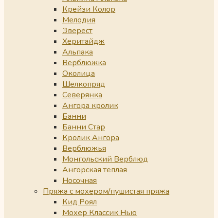
Крейзи Колор
Мелодия
Эверест
Херитайдж
Альпака
Верблюжка
Околица
Шелкопряд
Северянка
Ангора кролик
Банни
Банни Стар
Кролик Ангора
Верблюжья
Монгольский Верблюд
Ангорская теплая
Носочная
Пряжа с мохером/пушистая пряжа
Кид Роял
Мохер Классик Нью