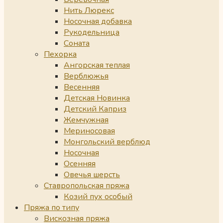
Нить Люрекс
Носочная добавка
Рукодельница
Соната
Пехорка
Ангорская теплая
Верблюжья
Весенняя
Детская Новинка
Детский Каприз
Жемчужная
Мериносовая
Монгольский верблюд
Носочная
Осенняя
Овечья шерсть
Ставропольская пряжа
Козий пух особый
Пряжа по типу
Вискозная пряжа