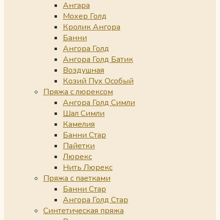
Ангара
Мохер Голд
Кролик Ангора
Банни
Ангора Голд
Ангора Голд Батик
Воздушная
Козий Пух Особый
Пряжа с люрексом
Ангора Голд Симли
Шал Симли
Камелия
Банни Стар
Пайетки
Люрекс
Нить Люрекс
Пряжа с паетками
Банни Стар
Ангора Голд Стар
Синтетическая пряжа