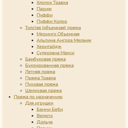
Хлопок Травка
Париж
Пуффи
Пуффи Колор
Толстая (объемная) пряжа
Меринго Объемная
Альпина Ангора Меланж
Херитайдж
Суперлана Макси
Бамбуковая пряжа
Буклированная пряжа
Летняя пряжа
Пряжа Травка
Пуховая пряжа
Шелковая пряжа
Пряжа по назначению
Для игрушек
Банни Беби
Велюто
Дольче