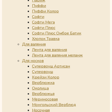
Париж
Пуффи
Пуффи Колор
Софти
Софти Мега
Софти Плюс
Софти Плюс Омбре Батик
Хлопок Травка
Для валяния
Лента для валяния
Лента для валяния меланж
Для носков
Супервоуш Артисан
Супервоуш
Крейзи Колор
Верблюжка
Околица
Верблюжья
Мериносовая
Монгольский Верблюд
Носочная