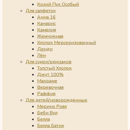
Козий Пух Особый
Для салфеток
Анна 16
Канарис
Камелия
Жемчужная
Хлопок Мерсеризованный
Денди
Лён
Для сумок/рюкзаков
Толстый Хлопок
Джут 100%
Макраме
Веревочная
Раффия
Для детей/новорожденных
Мерино Роял
Беби Вул
Белла
Белла Батик