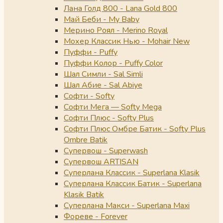
Лана Голд 800 - Lana Gold 800
Май Беби - My Baby
Мерино Роял - Merino Royal
Мохер Классик Нью - Mohair New
Пуффи - Puffy
Пуффи Колор - Puffy Color
Шал Симли - Sal Simli
Шал Абие - Sal Abiye
Софти - Softy
Софти Мега — Softy Mega
Софти Плюс - Softy Plus
Софти Плюс Омбре Батик - Softy Plus
Ombre Batik
Супервош - Superwash
Супервош ARTISAN
Суперлана Классик - Superlana Klasik
Суперлана Классик Батик - Superlana
Klasik Batik
Суперлана Макси - Superlana Maxi
Фореве - Forever