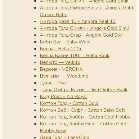
Ангора Голд Батик - Angora Gold Batik
Ангора Голд Омбре Батик - Angora Gold
Ombre Batik
Ангора реал 40 - Angora Real 40
Ангора Голд Симли - Angora Gold Simli
Ангора Голд Стар - Angora Gold Star
Беби Вул - Baby Wool
Белла - Bella 100г
Белла Батик 100г - Bella Batik
Велюто — Velluto
Верона - VERONA
Вултайм — Wooltime
Дива - Diva
Дива Омбре Батик - Diva Ombre Batik
Кид Роял - Kid Royal
Коттон Голд - Cotton Gold
Коттон Беби Софт - Cotton Baby Soft
Коттон Голд Хобби - Cotton Gold Hobby
Коттон Голд Хобби Нью - Cotton Gold
Hobby New
Лана Голд - Lana Gold