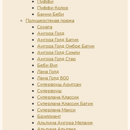
Пуффи
Пуффи Колор
Банни Беби
Полушерстяная пряжа
Соната
Ангора Голд
Ангора Голд Батик
Ангора Голд Омбре Батик
Ангора Голд Симли
Ангора Голд Стар
Беби Вул
Лана Голд
Лана Голд 800
Супервоуш Аритсан
Супервоуш
Суперлана Классик
Суперлана Классик Батик
Суперлана Макси
Бриллиант
Альпина Ангора Меланж
Альпина Альпака