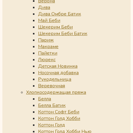
Верона
Дива
Дива Омбре Батик
Май Беби
Шекерим Беби
Шекерим Беби Батик
Париж
Макраме
Пайетки
Люрекс
Детская Новинка
Носочная добавка
Рукодельница
Веревочная
Хлопкосодержащая пряжа
Белла
Белла Батик
Коттон Софт Беби
Коттон Голд Хобби
Коттон Голд
Коттон Голд Хобби Нью