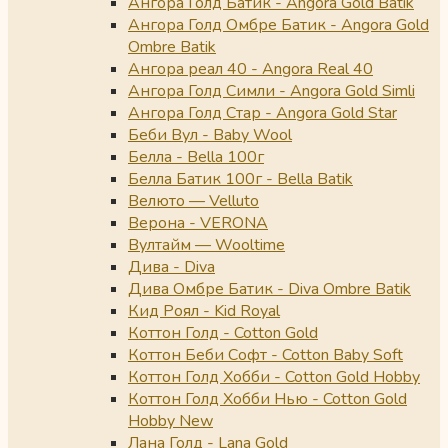
Ангора Голд Батик - Angora Gold Batik
Ангора Голд Омбре Батик - Angora Gold
Ombre Batik
Ангора реал 40 - Angora Real 40
Ангора Голд Симли - Angora Gold Simli
Ангора Голд Стар - Angora Gold Star
Беби Вул - Baby Wool
Белла - Bella 100г
Белла Батик 100г - Bella Batik
Велюто — Velluto
Верона - VERONA
Вултайм — Wooltime
Дива - Diva
Дива Омбре Батик - Diva Ombre Batik
Кид Роял - Kid Royal
Коттон Голд - Cotton Gold
Коттон Беби Софт - Cotton Baby Soft
Коттон Голд Хобби - Cotton Gold Hobby
Коттон Голд Хобби Нью - Cotton Gold
Hobby New
Лана Голд - Lana Gold