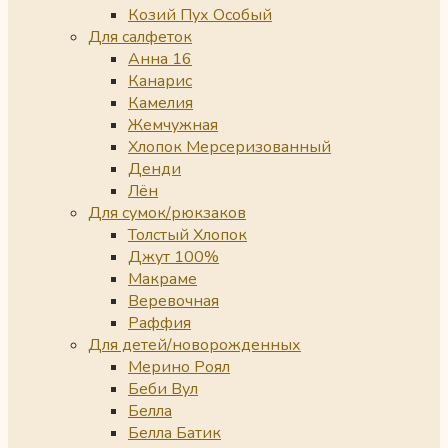
Козий Пух Особый
Для салфеток
Анна 16
Канарис
Камелия
Жемчужная
Хлопок Мерсеризованный
Денди
Лён
Для сумок/рюкзаков
Толстый Хлопок
Джут 100%
Макраме
Веревочная
Раффия
Для детей/новорожденных
Мерино Роял
Беби Вул
Белла
Белла Батик