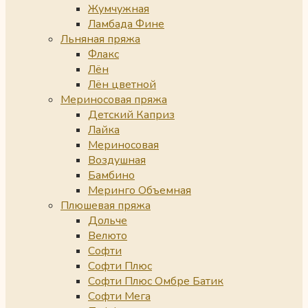
Жумчужная
Ламбада Фине
Льняная пряжа
Флакс
Лён
Лён цветной
Мериносовая пряжа
Детский Каприз
Лайка
Мериносовая
Воздушная
Бамбино
Меринго Объемная
Плюшевая пряжа
Дольче
Велюто
Софти
Софти Плюс
Софти Плюс Омбре Батик
Софти Мега