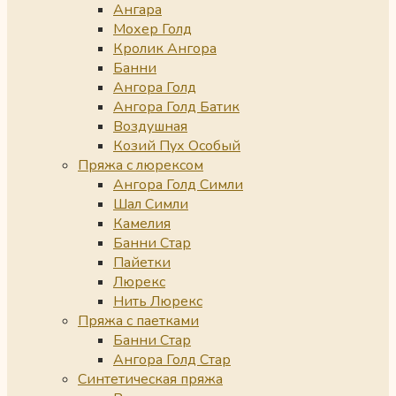
Ангара
Мохер Голд
Кролик Ангора
Банни
Ангора Голд
Ангора Голд Батик
Воздушная
Козий Пух Особый
Пряжа с люрексом
Ангора Голд Симли
Шал Симли
Камелия
Банни Стар
Пайетки
Люрекс
Нить Люрекс
Пряжа с паетками
Банни Стар
Ангора Голд Стар
Синтетическая пряжа