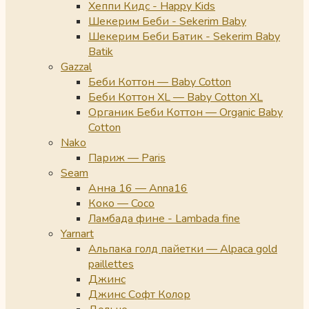
Хеппи Кидс - Happy Kids
Шекерим Беби - Sekerim Baby
Шекерим Беби Батик - Sekerim Baby
Batik
Gazzal
Беби Коттон — Baby Cotton
Беби Коттон XL — Baby Cotton XL
Органик Беби Коттон — Organic Baby
Cotton
Nako
Париж — Paris
Seam
Анна 16 — Anna16
Коко — Coco
Ламбада фине - Lambada fine
Yarnart
Альпака голд пайетки — Alpaca gold
paillettes
Джинс
Джинс Софт Колор