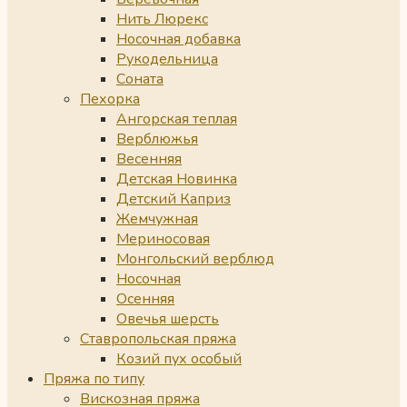
Нить Люрекс
Носочная добавка
Рукодельница
Соната
Пехорка
Ангорская теплая
Верблюжья
Весенняя
Детская Новинка
Детский Каприз
Жемчужная
Мериносовая
Монгольский верблюд
Носочная
Осенняя
Овечья шерсть
Ставропольская пряжа
Козий пух особый
Пряжа по типу
Вискозная пряжа