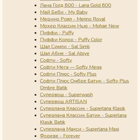
Лана Голд 800 - Lana Gold 800
Май Беби - My Baby
Мерино Роял - Merino Royal
Мохер Классик Нью - Mohair New
Пуффи - Puffy
Пуффи Колор - Puffy Color
Шал Симли - Sal Simli
Шал Абие - Sal Abiye
Софти - Softy
Софти Мега — Softy Mega
Софти Плюс - Softy Plus
Софти Плюс Омбре Батик - Softy Plus
Ombre Batik
Супервош - Superwash
Супервош ARTISAN
Суперлана Классик - Superlana Klasik
Суперлана Классик Батик - Superlana
Klasik Batik
Суперлана Макси - Superlana Maxi
Фореве - Forever