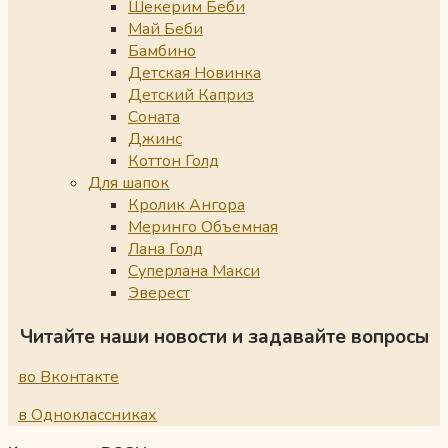
Шекерим Беби
Май Беби
Бамбино
Детская Новинка
Детский Каприз
Соната
Джинс
Коттон Голд
Для шапок
Кролик Ангора
Меринго Объемная
Лана Голд
Суперлана Макси
Эверест
Читайте наши новости и задавайте вопросы
во Вконтакте
в Одноклассниках