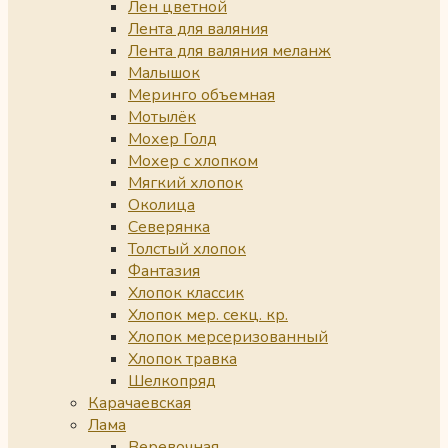
Лен цветной
Лента для валяния
Лента для валяния меланж
Малышок
Меринго объемная
Мотылёк
Мохер Голд
Мохер с хлопком
Мягкий хлопок
Околица
Северянка
Толстый хлопок
Фантазия
Хлопок классик
Хлопок мер. секц. кр.
Хлопок мерсеризованный
Хлопок травка
Шелкопряд
Карачаевская
Лама
Веревочная