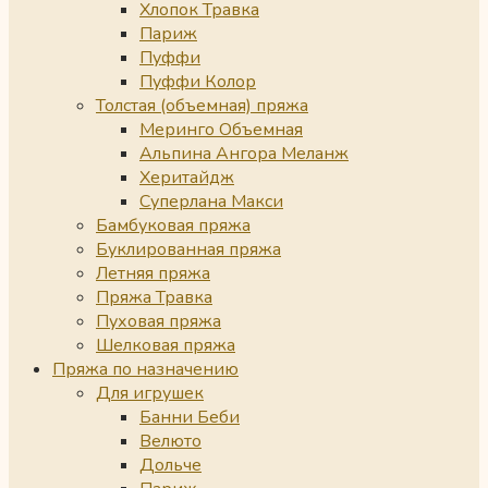
Хлопок Травка
Париж
Пуффи
Пуффи Колор
Толстая (объемная) пряжа
Меринго Объемная
Альпина Ангора Меланж
Херитайдж
Суперлана Макси
Бамбуковая пряжа
Буклированная пряжа
Летняя пряжа
Пряжа Травка
Пуховая пряжа
Шелковая пряжа
Пряжа по назначению
Для игрушек
Банни Беби
Велюто
Дольче