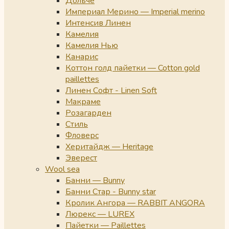
Дольче
Империал Мерино — Imperial merino
Интенсив Линен
Камелия
Камелия Нью
Канарис
Коттон голд пайетки — Cotton gold
paillettes
Линен Софт - Linen Soft
Макраме
Розагарден
Стиль
Фловерс
Херитайдж — Heritage
Эверест
Wool sea
Банни — Bunny
Банни Стар - Bunny star
Кролик Ангора — RABBIT ANGORA
Люрекс — LUREX
Пайетки — Paillettes