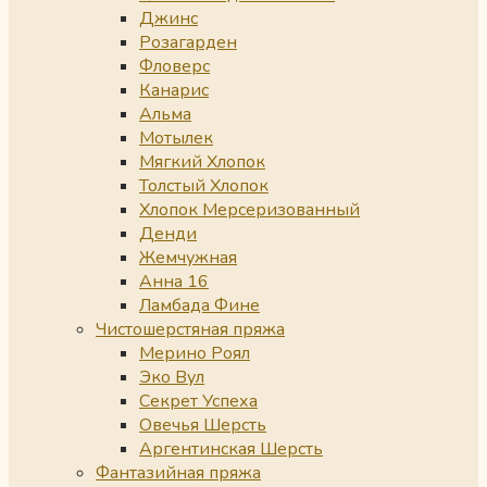
Джинс
Розагарден
Фловерс
Канарис
Альма
Мотылек
Мягкий Хлопок
Толстый Хлопок
Хлопок Мерсеризованный
Денди
Жемчужная
Анна 16
Ламбада Фине
Чистошерстяная пряжа
Мерино Роял
Эко Вул
Секрет Успеха
Овечья Шерсть
Аргентинская Шерсть
Фантазийная пряжа