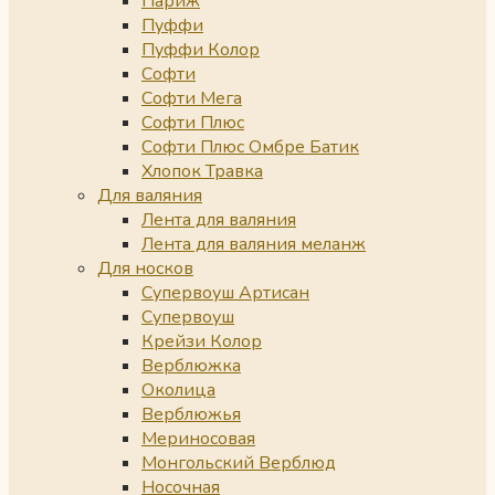
Париж
Пуффи
Пуффи Колор
Софти
Софти Мега
Софти Плюс
Софти Плюс Омбре Батик
Хлопок Травка
Для валяния
Лента для валяния
Лента для валяния меланж
Для носков
Супервоуш Артисан
Супервоуш
Крейзи Колор
Верблюжка
Околица
Верблюжья
Мериносовая
Монгольский Верблюд
Носочная