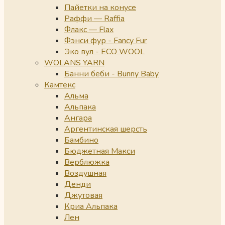
Пайетки на конусе
Раффи — Raffia
Флакс — Flax
Фэнси фур - Fancy Fur
Эко вул - ECO WOOL
WOLANS YARN
Банни беби - Bunny Baby
Камтекс
Альма
Альпака
Ангара
Аргентинская шерсть
Бамбино
Бюджетная Макси
Верблюжка
Воздушная
Денди
Джутовая
Криа Альпака
Лен