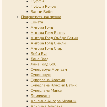
Пуффи
Пуффи Колор
Банни Беби
Полушерстяная пряжа
Соната
Ангора Голд
Ангора Голд Батик
Ангора Голд Омбре Батик
Ангора Голд Симли
Ангора Голд Стар
Беби Вул
Лана Голд
Лана Голд 800
Супервоуш Аритсан
Супервоуш
Суперлана Классик
Суперлана Классик Батик
Суперлана Макси
Бриллиант
Альпина Ангора Меланж
Альпина Альпака