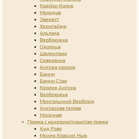
Крейзи Колор
Мелодия
Эверест
Херитайдж
Альпака
Верблюжка
Околица
Шелкопряд
Северянка
Ангора кролик
Банни
Банни Стар
Кролик Ангора
Верблюжья
Монгольский Верблюд
Ангорская теплая
Носочная
Пряжа с мохером/пушистая пряжа
Кид Роял
Мохер Классик Нью