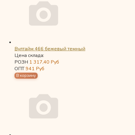
Вултайм 466 бежевый темный
Цена склада:
РОЗН
1 317,40
Руб
ОПТ
941
Руб