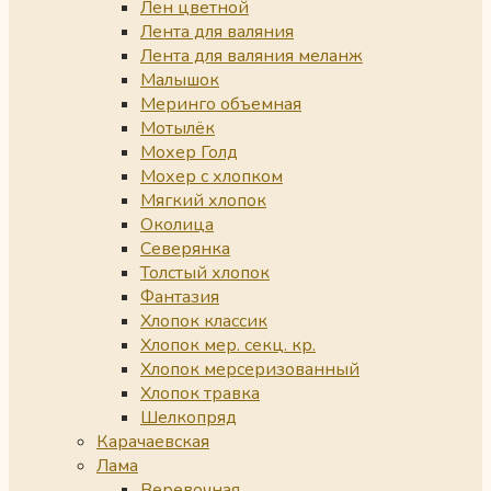
Лен цветной
Лента для валяния
Лента для валяния меланж
Малышок
Меринго объемная
Мотылёк
Мохер Голд
Мохер с хлопком
Мягкий хлопок
Околица
Северянка
Толстый хлопок
Фантазия
Хлопок классик
Хлопок мер. секц. кр.
Хлопок мерсеризованный
Хлопок травка
Шелкопряд
Карачаевская
Лама
Веревочная