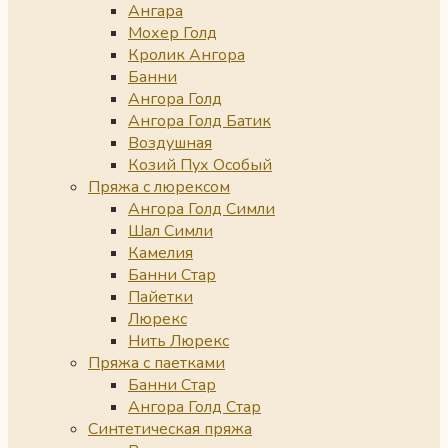
Ангара
Мохер Голд
Кролик Ангора
Банни
Ангора Голд
Ангора Голд Батик
Воздушная
Козий Пух Особый
Пряжа с люрексом
Ангора Голд Симли
Шал Симли
Камелия
Банни Стар
Пайетки
Люрекс
Нить Люрекс
Пряжа с паетками
Банни Стар
Ангора Голд Стар
Синтетическая пряжа