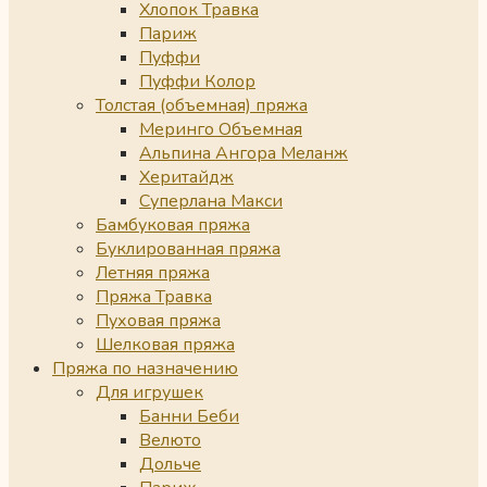
Хлопок Травка
Париж
Пуффи
Пуффи Колор
Толстая (объемная) пряжа
Меринго Объемная
Альпина Ангора Меланж
Херитайдж
Суперлана Макси
Бамбуковая пряжа
Буклированная пряжа
Летняя пряжа
Пряжа Травка
Пуховая пряжа
Шелковая пряжа
Пряжа по назначению
Для игрушек
Банни Беби
Велюто
Дольче