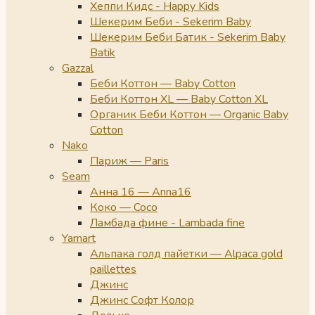
Хеппи Кидс - Happy Kids
Шекерим Беби - Sekerim Baby
Шекерим Беби Батик - Sekerim Baby
Batik
Gazzal
Беби Коттон — Baby Cotton
Беби Коттон XL — Baby Cotton XL
Органик Беби Коттон — Organic Baby
Cotton
Nako
Париж — Paris
Seam
Анна 16 — Anna16
Коко — Coco
Ламбада фине - Lambada fine
Yarnart
Альпака голд пайетки — Alpaca gold
paillettes
Джинс
Джинс Софт Колор