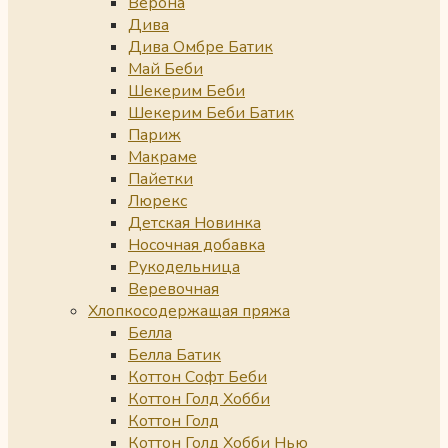
Верона
Дива
Дива Омбре Батик
Май Беби
Шекерим Беби
Шекерим Беби Батик
Париж
Макраме
Пайетки
Люрекс
Детская Новинка
Носочная добавка
Рукодельница
Веревочная
Хлопкосодержащая пряжа
Белла
Белла Батик
Коттон Софт Беби
Коттон Голд Хобби
Коттон Голд
Коттон Голд Хобби Нью