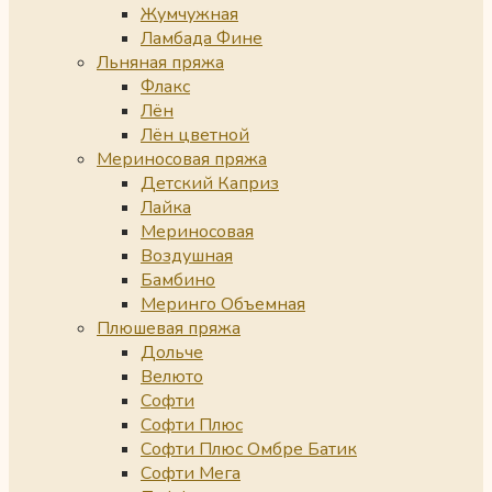
Жумчужная
Ламбада Фине
Льняная пряжа
Флакс
Лён
Лён цветной
Мериносовая пряжа
Детский Каприз
Лайка
Мериносовая
Воздушная
Бамбино
Меринго Объемная
Плюшевая пряжа
Дольче
Велюто
Софти
Софти Плюс
Софти Плюс Омбре Батик
Софти Мега