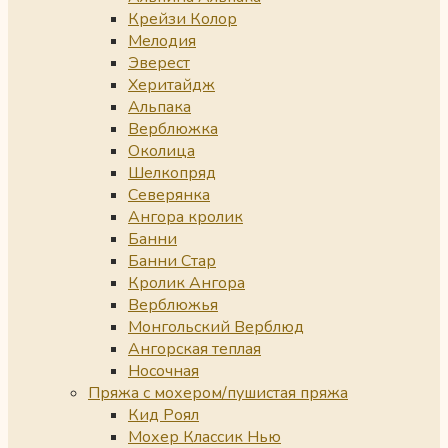
Крейзи Колор
Мелодия
Эверест
Херитайдж
Альпака
Верблюжка
Околица
Шелкопряд
Северянка
Ангора кролик
Банни
Банни Стар
Кролик Ангора
Верблюжья
Монгольский Верблюд
Ангорская теплая
Носочная
Пряжа с мохером/пушистая пряжа
Кид Роял
Мохер Классик Нью