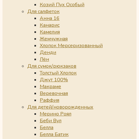
Козий Пух Особый
Для салфеток
Анна 16
Канарис
Камелия
Жемчужная
Хлопок Мерсеризованный
Денди
Лён
Для сумок/рюкзаков
Толстый Хлопок
Джут 100%
Макраме
Веревочная
Раффия
Для детей/новорожденных
Мерино Роял
Беби Вул
Белла
Белла Батик