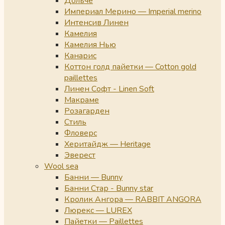
Дольче
Империал Мерино — Imperial merino
Интенсив Линен
Камелия
Камелия Нью
Канарис
Коттон голд пайетки — Cotton gold
paillettes
Линен Софт - Linen Soft
Макраме
Розагарден
Стиль
Фловерс
Херитайдж — Heritage
Эверест
Wool sea
Банни — Bunny
Банни Стар - Bunny star
Кролик Ангора — RABBIT ANGORA
Люрекс — LUREX
Пайетки — Paillettes