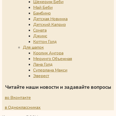
Шекерим Беби
Май Беби
Бамбино
Детская Новинка
Детский Каприз
Соната
Джинс
Коттон Голд
Для шапок
Кролик Ангора
Меринго Объемная
Лана Голд
Суперлана Макси
Эверест
Читайте наши новости и задавайте вопросы
во Вконтакте
в Одноклассниках