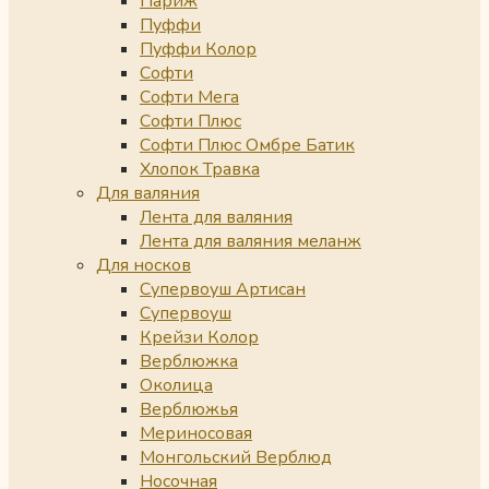
Париж
Пуффи
Пуффи Колор
Софти
Софти Мега
Софти Плюс
Софти Плюс Омбре Батик
Хлопок Травка
Для валяния
Лента для валяния
Лента для валяния меланж
Для носков
Супервоуш Артисан
Супервоуш
Крейзи Колор
Верблюжка
Околица
Верблюжья
Мериносовая
Монгольский Верблюд
Носочная