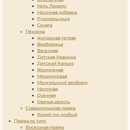
Нить Люрекс
Носочная добавка
Рукодельница
Соната
Пехорка
Ангорская теплая
Верблюжья
Весенняя
Детская Новинка
Детский Каприз
Жемчужная
Мериносовая
Монгольский верблюд
Носочная
Осенняя
Овечья шерсть
Ставропольская пряжа
Козий пух особый
Пряжа по типу
Вискозная пряжа