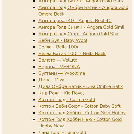
Ангора Голд Батик - Angora Gold Batik
Ангора Голд Омбре Батик - Angora Gold
Ombre Batik
Ангора реал 40 - Angora Real 40
Ангора Голд Симли - Angora Gold Simli
Ангора Голд Стар - Angora Gold Star
Беби Вул - Baby Wool
Белла - Bella 100г
Белла Батик 100г - Bella Batik
Велюто — Velluto
Верона - VERONA
Вултайм — Wooltime
Дива - Diva
Дива Омбре Батик - Diva Ombre Batik
Кид Роял - Kid Royal
Коттон Голд - Cotton Gold
Коттон Беби Софт - Cotton Baby Soft
Коттон Голд Хобби - Cotton Gold Hobby
Коттон Голд Хобби Нью - Cotton Gold
Hobby New
Лана Голд - Lana Gold