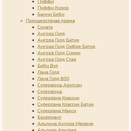
Пуффи
Пуффи Колор
Банни Беби
Полушерстяная пряжа
Соната
Ангора Голд
Ангора Голд Батик
Ангора Голд Омбре Батик
Ангора Голд Симли
Ангора Голд Стар
Беби Вул
Лана Голд
Лана Голд 800
Супервоуш Аритсан
Супервоуш
Суперлана Классик
Суперлана Классик Батик
Суперлана Макси
Бриллиант
Альпина Ангора Меланж
Альпина Альпака