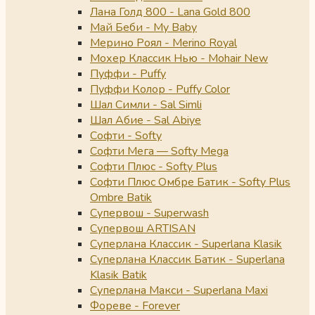
Лана Голд 800 - Lana Gold 800
Май Беби - My Baby
Мерино Роял - Merino Royal
Мохер Классик Нью - Mohair New
Пуффи - Puffy
Пуффи Колор - Puffy Color
Шал Симли - Sal Simli
Шал Абие - Sal Abiye
Софти - Softy
Софти Мега — Softy Mega
Софти Плюс - Softy Plus
Софти Плюс Омбре Батик - Softy Plus
Ombre Batik
Супервош - Superwash
Супервош ARTISAN
Суперлана Классик - Superlana Klasik
Суперлана Классик Батик - Superlana
Klasik Batik
Суперлана Макси - Superlana Maxi
Фореве - Forever