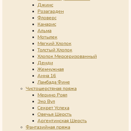
Джинс
Розагарден
Фловерс
Канарис
Альма
Мотылек
Мягкий Хлопок
Толстый Хлопок
Хлопок Мерсеризованный
Денди
Жемчужная
Анна 16
Ламбада Фине
Чистошерстяная пряжа
Мерино Роял
Эко Вул
Секрет Успеха
Овечья Шерсть
Аргентинская Шерсть
Фантазийная пряжа