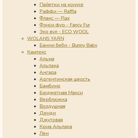
Пайетки на конусе
Раффи — Raffia
Флакс — Flax
Фэнси фур - Fancy Fur
Эко вул - ECO WOOL
WOLANS YARN
Банни беби - Bunny Baby
Камтекс
Альма
Альпака
Ангара
Аргентинская шерсть
Бамбино
Бюджетная Макси
Верблюжка
Воздушная
Денди
Джутовая
Криа Альпака
Лен