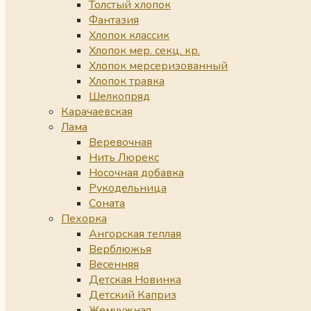
Толстый хлопок
Фантазия
Хлопок классик
Хлопок мер. секц. кр.
Хлопок мерсеризованный
Хлопок травка
Шелкопряд
Карачаевская
Лама
Веревочная
Нить Люрекс
Носочная добавка
Рукодельница
Соната
Пехорка
Ангорская теплая
Верблюжья
Весенняя
Детская Новинка
Детский Каприз
Жемчужная