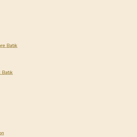
re Batik
 Batik
on