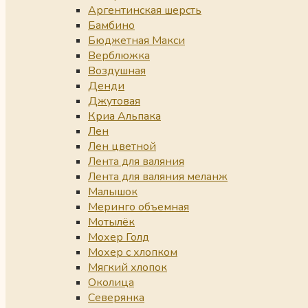
Аргентинская шерсть
Бамбино
Бюджетная Макси
Верблюжка
Воздушная
Денди
Джутовая
Криа Альпака
Лен
Лен цветной
Лента для валяния
Лента для валяния меланж
Малышок
Меринго объемная
Мотылёк
Мохер Голд
Мохер с хлопком
Мягкий хлопок
Околица
Северянка