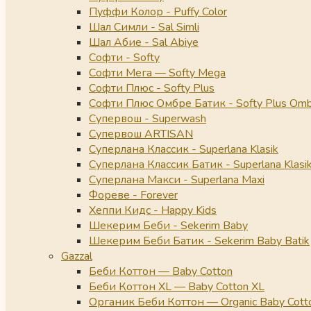
Пуффи Колор - Puffy Color
Шал Симли - Sal Simli
Шал Абие - Sal Abiye
Софти - Softy
Софти Мега — Softy Mega
Софти Плюс - Softy Plus
Софти Плюс Омбре Батик - Softy Plus Omb
Супервош - Superwash
Супервош ARTISAN
Суперлана Классик - Superlana Klasik
Суперлана Классик Батик - Superlana Klasik
Суперлана Макси - Superlana Maxi
Фореве - Forever
Хеппи Кидс - Happy Kids
Шекерим Беби - Sekerim Baby
Шекерим Беби Батик - Sekerim Baby Batik
Gazzal
Беби Коттон — Baby Cotton
Беби Коттон XL — Baby Cotton XL
Органик Беби Коттон — Organic Baby Cott