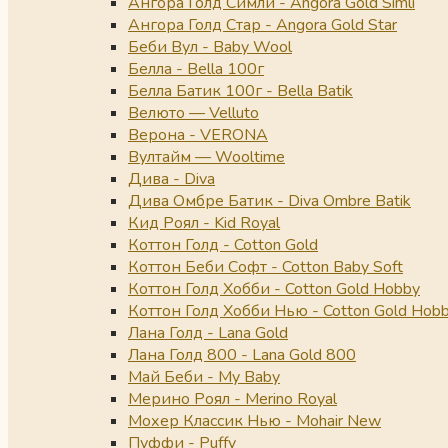
Ангора Голд Симли - Angora Gold Simli
Ангора Голд Стар - Angora Gold Star
Беби Вул - Baby Wool
Белла - Bella 100г
Белла Батик 100г - Bella Batik
Велюто — Velluto
Верона - VERONA
Вултайм — Wooltime
Дива - Diva
Дива Омбре Батик - Diva Ombre Batik
Кид Роял - Kid Royal
Коттон Голд - Cotton Gold
Коттон Беби Софт - Cotton Baby Soft
Коттон Голд Хобби - Cotton Gold Hobby
Коттон Голд Хобби Нью - Cotton Gold Hob
Лана Голд - Lana Gold
Лана Голд 800 - Lana Gold 800
Май Беби - My Baby
Мерино Роял - Merino Royal
Мохер Классик Нью - Mohair New
Пуффи - Puffy