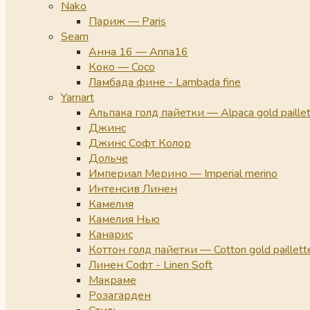
Nako
Париж — Paris
Seam
Анна 16 — Anna16
Коко — Coco
Ламбада фине - Lambada fine
Yarnart
Альпака голд пайетки — Alpaca gold paille
Джинс
Джинс Софт Колор
Дольче
Империал Мерино — Imperial merino
Интенсив Линен
Камелия
Камелия Нью
Канарис
Коттон голд пайетки — Cotton gold paillett
Линен Софт - Linen Soft
Макраме
Розагарден