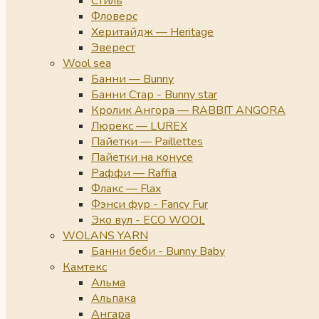
Стиль
Фловерс
Херитайдж — Heritage
Эверест
Wool sea
Банни — Bunny
Банни Стар - Bunny star
Кролик Ангора — RABBIT ANGORA
Люрекс — LUREX
Пайетки — Paillettes
Пайетки на конусе
Раффи — Raffia
Флакс — Flax
Фэнси фур - Fancy Fur
Эко вул - ECO WOOL
WOLANS YARN
Банни беби - Bunny Baby
Камтекс
Альма
Альпака
Ангара