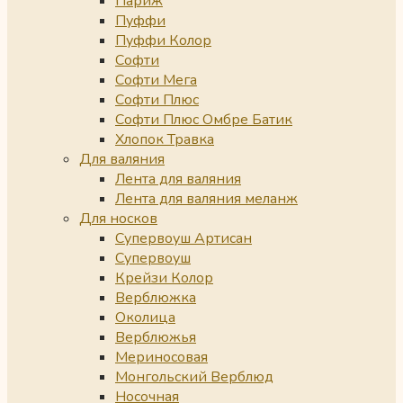
Париж
Пуффи
Пуффи Колор
Софти
Софти Мега
Софти Плюс
Софти Плюс Омбре Батик
Хлопок Травка
Для валяния
Лента для валяния
Лента для валяния меланж
Для носков
Супервоуш Артисан
Супервоуш
Крейзи Колор
Верблюжка
Околица
Верблюжья
Мериносовая
Монгольский Верблюд
Носочная