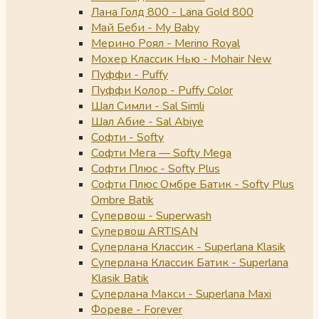
Лана Голд 800 - Lana Gold 800
Май Беби - My Baby
Мерино Роял - Merino Royal
Мохер Классик Нью - Mohair New
Пуффи - Puffy
Пуффи Колор - Puffy Color
Шал Симли - Sal Simli
Шал Абие - Sal Abiye
Софти - Softy
Софти Мега — Softy Mega
Софти Плюс - Softy Plus
Софти Плюс Омбре Батик - Softy Plus
Ombre Batik
Супервош - Superwash
Супервош ARTISAN
Суперлана Классик - Superlana Klasik
Суперлана Классик Батик - Superlana
Klasik Batik
Суперлана Макси - Superlana Maxi
Фореве - Forever