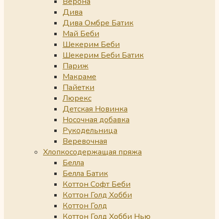
Верона
Дива
Дива Омбре Батик
Май Беби
Шекерим Беби
Шекерим Беби Батик
Париж
Макраме
Пайетки
Люрекс
Детская Новинка
Носочная добавка
Рукодельница
Веревочная
Хлопкосодержащая пряжа
Белла
Белла Батик
Коттон Софт Беби
Коттон Голд Хобби
Коттон Голд
Коттон Голд Хобби Нью