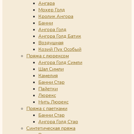
Ангара
Мохер Голд
Кролик Ангора
Банни
Ангора Голд
Ангора Голд Батик
Воздушная
Козий Пух Особый
Пряжа с люрексом
Ангора Голд Симли
Шал Симли
Камелия
Банни Стар
Пайетки
Люрекс
Нить Люрекс
Пряжа с паетками
Банни Стар
Ангора Голд Стар
Синтетическая пряжа