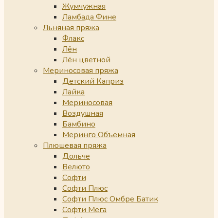
Жумчужная
Ламбада Фине
Льняная пряжа
Флакс
Лён
Лён цветной
Мериносовая пряжа
Детский Каприз
Лайка
Мериносовая
Воздушная
Бамбино
Меринго Объемная
Плюшевая пряжа
Дольче
Велюто
Софти
Софти Плюс
Софти Плюс Омбре Батик
Софти Мега