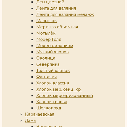
Лен цветной
Лента для валяния
Лента для валяния меланж
Малышок
Меринго объемная
Мотылёк
Мохер Голд
Мохер с хлопком
Мягкий хлопок
Околица
Северянка
Толстый хлопок
Фантазия
Хлопок классик
Хлопок мер. секц. кр.
Хлопок мерсеризованный
Хлопок травка
Шелкопряд
Карачаевская
Лама
Веревочная