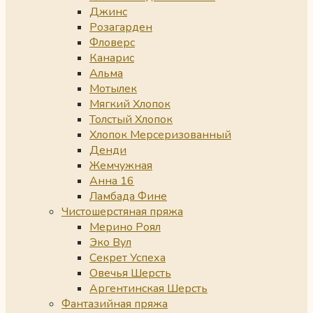
Джинс
Розагарден
Фловерс
Канарис
Альма
Мотылек
Мягкий Хлопок
Толстый Хлопок
Хлопок Мерсеризованный
Денди
Жемчужная
Анна 16
Ламбада Фине
Чистошерстяная пряжа
Мерино Роял
Эко Вул
Секрет Успеха
Овечья Шерсть
Аргентинская Шерсть
Фантазийная пряжа