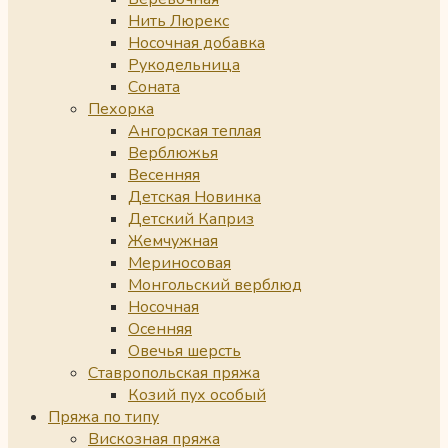
Нить Люрекс
Носочная добавка
Рукодельница
Соната
Пехорка
Ангорская теплая
Верблюжья
Весенняя
Детская Новинка
Детский Каприз
Жемчужная
Мериносовая
Монгольский верблюд
Носочная
Осенняя
Овечья шерсть
Ставропольская пряжа
Козий пух особый
Пряжа по типу
Вискозная пряжа