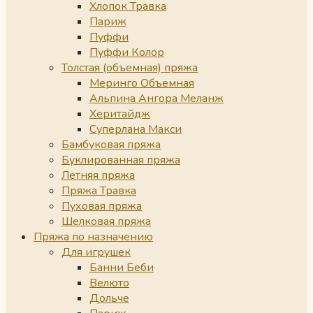
Хлопок Травка
Париж
Пуффи
Пуффи Колор
Толстая (объемная) пряжа
Меринго Объемная
Альпина Ангора Меланж
Херитайдж
Суперлана Макси
Бамбуковая пряжа
Буклированная пряжа
Летняя пряжа
Пряжа Травка
Пуховая пряжа
Шелковая пряжа
Пряжа по назначению
Для игрушек
Банни Беби
Велюто
Дольче