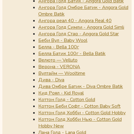
Ангора Голд Батик - Angora Gold Batik
Ангора Голд Омбре Батик - Angora Gold
Ombre Batik
Ангора реал 40 - Angora Real 40
Ангора Голд Симли - Angora Gold Simli
Ангора Голд Стар - Angora Gold Star
Беби Вул - Baby Wool
Белла - Bella 100г
Белла Батик 100г - Bella Batik
Велюто — Velluto
Верона - VERONA
Вултайм — Wooltime
Дива - Diva
Дива Омбре Батик - Diva Ombre Batik
Кид Роял - Kid Royal
Коттон Голд - Cotton Gold
Коттон Беби Софт - Cotton Baby Soft
Коттон Голд Хобби - Cotton Gold Hobby
Коттон Голд Хобби Нью - Cotton Gold
Hobby New
Лана Голд - Lana Gold