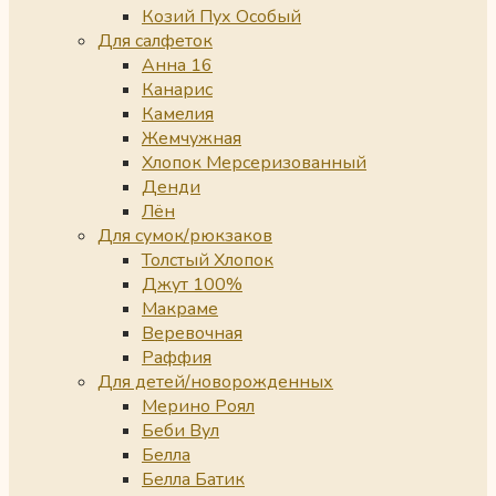
Козий Пух Особый
Для салфеток
Анна 16
Канарис
Камелия
Жемчужная
Хлопок Мерсеризованный
Денди
Лён
Для сумок/рюкзаков
Толстый Хлопок
Джут 100%
Макраме
Веревочная
Раффия
Для детей/новорожденных
Мерино Роял
Беби Вул
Белла
Белла Батик