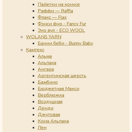
Пайетки на конусе
Раффи — Raffia
Флакс — Flax
Фэнси фур - Fancy Fur
Эко вул - ECO WOOL
WOLANS YARN
Банни беби - Bunny Baby
Камтекс
Альма
Альпака
Ангара
Аргентинская шерсть
Бамбино
Бюджетная Макси
Верблюжка
Воздушная
Денди
Джутовая
Криа Альпака
Лен