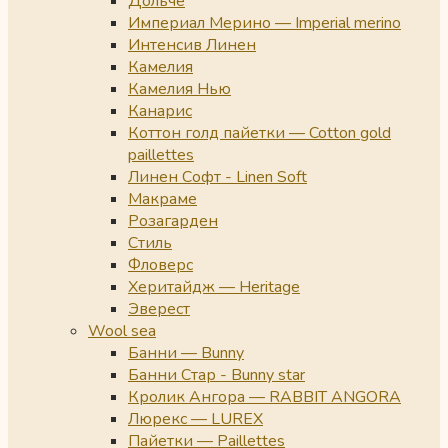
Дольче
Империал Мерино — Imperial merino
Интенсив Линен
Камелия
Камелия Нью
Канарис
Коттон голд пайетки — Cotton gold
paillettes
Линен Софт - Linen Soft
Макраме
Розагарден
Стиль
Фловерс
Херитайдж — Heritage
Эверест
Wool sea
Банни — Bunny
Банни Стар - Bunny star
Кролик Ангора — RABBIT ANGORA
Люрекс — LUREX
Пайетки — Paillettes