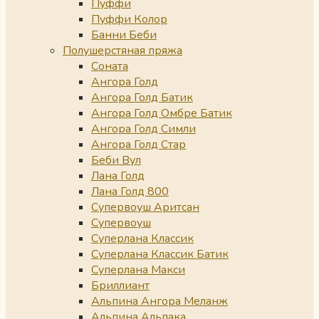
Пуффи
Пуффи Колор
Банни Беби
Полушерстяная пряжа
Соната
Ангора Голд
Ангора Голд Батик
Ангора Голд Омбре Батик
Ангора Голд Симли
Ангора Голд Стар
Беби Вул
Лана Голд
Лана Голд 800
Супервоуш Аритсан
Супервоуш
Суперлана Классик
Суперлана Классик Батик
Суперлана Макси
Бриллиант
Альпина Ангора Меланж
Альпина Альпака