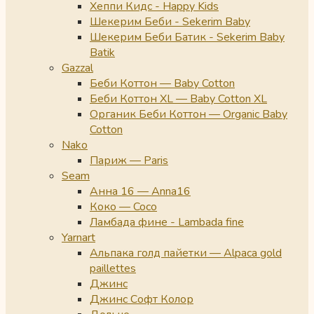
Хеппи Кидс - Happy Kids
Шекерим Беби - Sekerim Baby
Шекерим Беби Батик - Sekerim Baby
Batik
Gazzal
Беби Коттон — Baby Cotton
Беби Коттон XL — Baby Cotton XL
Органик Беби Коттон — Organic Baby
Cotton
Nako
Париж — Paris
Seam
Анна 16 — Anna16
Коко — Coco
Ламбада фине - Lambada fine
Yarnart
Альпака голд пайетки — Alpaca gold
paillettes
Джинс
Джинс Софт Колор