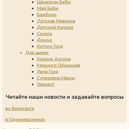
Шекерим Беби
Май Беби
Бамбино
Детская Новинка
Детский Каприз
Соната
Джинс
Коттон Голд
Для шапок
Кролик Ангора
Меринго Объемная
Лана Голд
Суперлана Макси
Эверест
Читайте наши новости и задавайте вопросы
во Вконтакте
в Одноклассниках