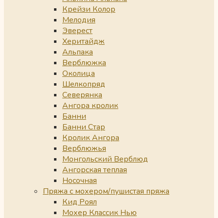
Крейзи Колор
Мелодия
Эверест
Херитайдж
Альпака
Верблюжка
Околица
Шелкопряд
Северянка
Ангора кролик
Банни
Банни Стар
Кролик Ангора
Верблюжья
Монгольский Верблюд
Ангорская теплая
Носочная
Пряжа с мохером/пушистая пряжа
Кид Роял
Мохер Классик Нью