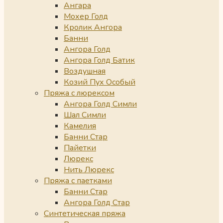
Ангара
Мохер Голд
Кролик Ангора
Банни
Ангора Голд
Ангора Голд Батик
Воздушная
Козий Пух Особый
Пряжа с люрексом
Ангора Голд Симли
Шал Симли
Камелия
Банни Стар
Пайетки
Люрекс
Нить Люрекс
Пряжа с паетками
Банни Стар
Ангора Голд Стар
Синтетическая пряжа