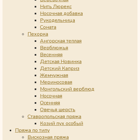
Нить Люрекс
Носочная добавка
Рукодельница
Соната
Пехорка
Ангорская теплая
Верблюжья
Весенняя
Детская Новинка
Детский Каприз
Жемчужная
Мериносовая
Монгольский верблюд
Носочная
Осенняя
Овечья шерсть
Ставропольская пряжа
Козий пух особый
Пряжа по типу
Вискозная пряжа