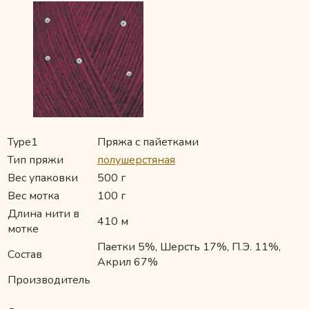
Type1
Пряжа с пайетками
Тип пряжи
полушерстяная
Вес упаковки
500 г
Вес мотка
100 г
Длина нити в
410 м
мотке
Паетки 5%, Шерсть 17%, П.Э. 11%,
Состав
Акрил 67%
Производитель