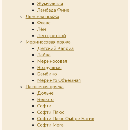
Жумчужная
Ламбада Фине
Льняная пряжа
Флакс
Лён
Лён цветной
Мериносовая пряжа
Детский Каприз
Лайка
Мериносовая
Воздушная
Бамбино
Меринго Объемная
Плюшевая пряжа
Дольче
Велюто
Софти
Софти Плюс
Софти Плюс Омбре Батик
Софти Мега