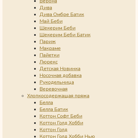
Верона
Дива
Дива Омбре Батик
Май Беби
Шекерим Беби
Шекерим Беби Батик
Париж
Макраме
Пайетки
Люрекс
Детская Новинка
Носочная добавка
Рукодельница
Веревочная
Хлопкосодержащая пряжа
Белла
Белла Батик
Коттон Софт Беби
Коттон Голд Хобби
Коттон Голд
Коттон Голд Хобби Нью