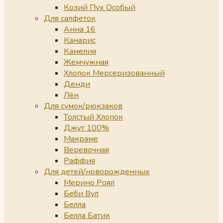
Козий Пух Особый
Для салфеток
Анна 16
Канарис
Камелия
Жемчужная
Хлопок Мерсеризованный
Денди
Лён
Для сумок/рюкзаков
Толстый Хлопок
Джут 100%
Макраме
Веревочная
Раффия
Для детей/новорожденных
Мерино Роял
Беби Вул
Белла
Белла Батик