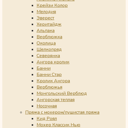
Крейзи Колор
Мелодия
Эверест
Херитайдж
Альпака
Верблюжка
Околица
Шелкопряд
Северянка
Ангора кролик
Банни
Банни Стар
Кролик Ангора
Верблюжья
Монгольский Верблюд
Ангорская теплая
Носочная
Пряжа с мохером/пушистая пряжа
Кид Роял
Мохер Классик Нью