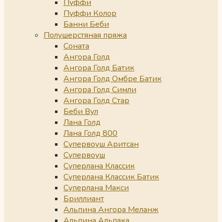
Пуффи
Пуффи Колор
Банни Беби
Полушерстяная пряжа
Соната
Ангора Голд
Ангора Голд Батик
Ангора Голд Омбре Батик
Ангора Голд Симли
Ангора Голд Стар
Беби Вул
Лана Голд
Лана Голд 800
Супервоуш Аритсан
Супервоуш
Суперлана Классик
Суперлана Классик Батик
Суперлана Макси
Бриллиант
Альпина Ангора Меланж
Альпина Альпака