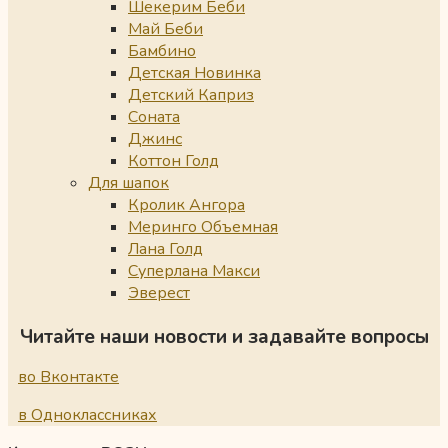
Шекерим Беби
Май Беби
Бамбино
Детская Новинка
Детский Каприз
Соната
Джинс
Коттон Голд
Для шапок
Кролик Ангора
Меринго Объемная
Лана Голд
Суперлана Макси
Эверест
Читайте наши новости и задавайте вопросы
во Вконтакте
в Одноклассниках