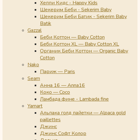
Хеппи Кидс - Happy Kids
Шекерим Беби - Sekerim Baby
Шекерим Беби Батик - Sekerim Baby
Batik
Gazzal
Беби Коттон — Baby Cotton
Беби Коттон XL — Baby Cotton XL
Органик Беби Коттон — Organic Baby
Cotton
Nako
Париж — Paris
Seam
Анна 16 — Anna16
Коко — Coco
Ламбада фине - Lambada fine
Yarnart
Альпака голд пайетки — Alpaca gold
paillettes
Джинс
Джинс Софт Колор