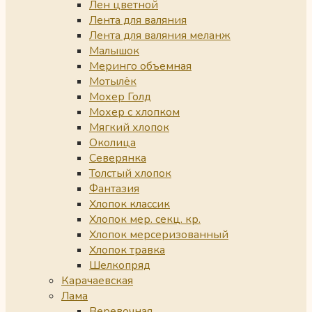
Лен цветной
Лента для валяния
Лента для валяния меланж
Малышок
Меринго объемная
Мотылёк
Мохер Голд
Мохер с хлопком
Мягкий хлопок
Околица
Северянка
Толстый хлопок
Фантазия
Хлопок классик
Хлопок мер. секц. кр.
Хлопок мерсеризованный
Хлопок травка
Шелкопряд
Карачаевская
Лама
Веревочная