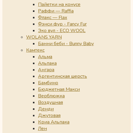
Пайетки на конусе
Раффи — Raffia
Флакс — Flax
Фэнси фур - Fancy Fur
Эко вул - ECO WOOL
WOLANS YARN
Банни беби - Bunny Baby
Камтекс
Альма
Альпака
Ангара
Аргентинская шерсть
Бамбино
Бюджетная Макси
Верблюжка
Воздушная
Денди
Джутовая
Криа Альпака
Лен