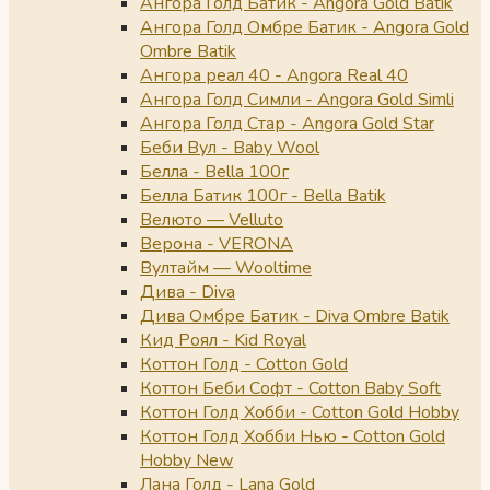
Ангора Голд Батик - Angora Gold Batik
Ангора Голд Омбре Батик - Angora Gold
Ombre Batik
Ангора реал 40 - Angora Real 40
Ангора Голд Симли - Angora Gold Simli
Ангора Голд Стар - Angora Gold Star
Беби Вул - Baby Wool
Белла - Bella 100г
Белла Батик 100г - Bella Batik
Велюто — Velluto
Верона - VERONA
Вултайм — Wooltime
Дива - Diva
Дива Омбре Батик - Diva Ombre Batik
Кид Роял - Kid Royal
Коттон Голд - Cotton Gold
Коттон Беби Софт - Cotton Baby Soft
Коттон Голд Хобби - Cotton Gold Hobby
Коттон Голд Хобби Нью - Cotton Gold
Hobby New
Лана Голд - Lana Gold