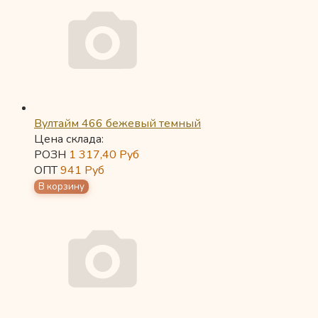
Вултайм 466 бежевый темный
Цена склада:
РОЗН
1 317,40
Руб
ОПТ
941
Руб