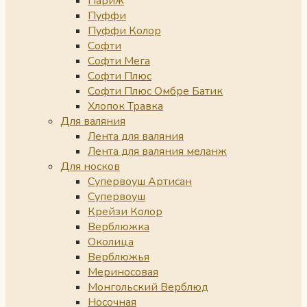
Париж
Пуффи
Пуффи Колор
Софти
Софти Мега
Софти Плюс
Софти Плюс Омбре Батик
Хлопок Травка
Для валяния
Лента для валяния
Лента для валяния меланж
Для носков
Супервоуш Артисан
Супервоуш
Крейзи Колор
Верблюжка
Околица
Верблюжья
Мериносовая
Монгольский Верблюд
Носочная