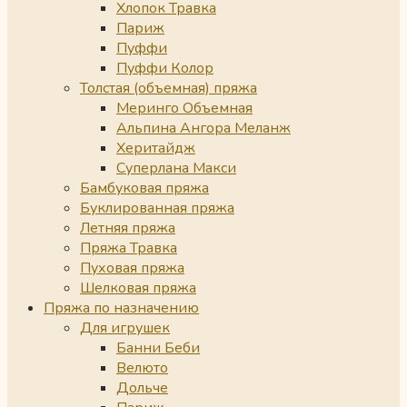
Хлопок Травка
Париж
Пуффи
Пуффи Колор
Толстая (объемная) пряжа
Меринго Объемная
Альпина Ангора Меланж
Херитайдж
Суперлана Макси
Бамбуковая пряжа
Буклированная пряжа
Летняя пряжа
Пряжа Травка
Пуховая пряжа
Шелковая пряжа
Пряжа по назначению
Для игрушек
Банни Беби
Велюто
Дольче