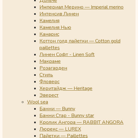
Дольче
Империал Мерино — Imperial merino
Интенсив Линен
Камелия
Камелия Нью
Канарис
Коттон голд пайетки — Cotton gold
paillettes
Линен Софт - Linen Soft
Макраме
Розагарден
Стиль
Фловерс
Херитайдж — Heritage
Эверест
Wool sea
Банни — Bunny
Банни Стар - Bunny star
Кролик Ангора — RABBIT ANGORA
Люрекс — LUREX
Пайетки — Paillettes