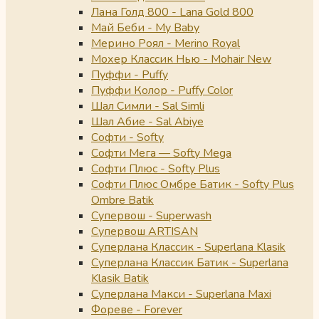
Лана Голд 800 - Lana Gold 800
Май Беби - My Baby
Мерино Роял - Merino Royal
Мохер Классик Нью - Mohair New
Пуффи - Puffy
Пуффи Колор - Puffy Color
Шал Симли - Sal Simli
Шал Абие - Sal Abiye
Софти - Softy
Софти Мега — Softy Mega
Софти Плюс - Softy Plus
Софти Плюс Омбре Батик - Softy Plus
Ombre Batik
Супервош - Superwash
Супервош ARTISAN
Суперлана Классик - Superlana Klasik
Суперлана Классик Батик - Superlana
Klasik Batik
Суперлана Макси - Superlana Maxi
Фореве - Forever