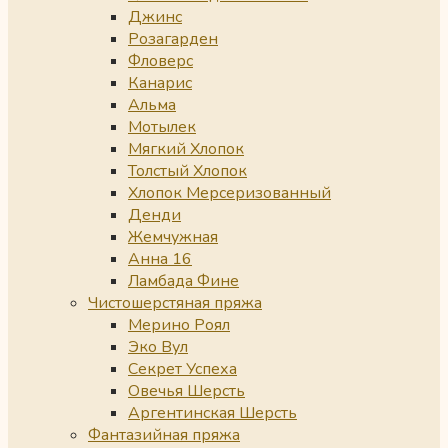
Джинс
Розагарден
Фловерс
Канарис
Альма
Мотылек
Мягкий Хлопок
Толстый Хлопок
Хлопок Мерсеризованный
Денди
Жемчужная
Анна 16
Ламбада Фине
Чистошерстяная пряжа
Мерино Роял
Эко Вул
Секрет Успеха
Овечья Шерсть
Аргентинская Шерсть
Фантазийная пряжа