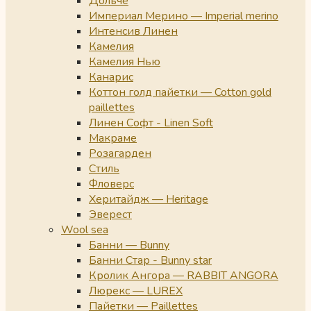
Дольче
Империал Мерино — Imperial merino
Интенсив Линен
Камелия
Камелия Нью
Канарис
Коттон голд пайетки — Cotton gold
paillettes
Линен Софт - Linen Soft
Макраме
Розагарден
Стиль
Фловерс
Херитайдж — Heritage
Эверест
Wool sea
Банни — Bunny
Банни Стар - Bunny star
Кролик Ангора — RABBIT ANGORA
Люрекс — LUREX
Пайетки — Paillettes