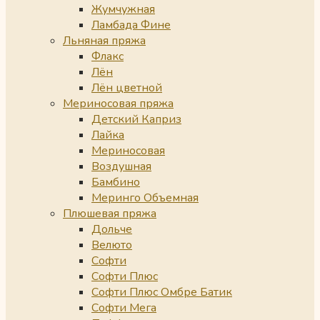
Жумчужная
Ламбада Фине
Льняная пряжа
Флакс
Лён
Лён цветной
Мериносовая пряжа
Детский Каприз
Лайка
Мериносовая
Воздушная
Бамбино
Меринго Объемная
Плюшевая пряжа
Дольче
Велюто
Софти
Софти Плюс
Софти Плюс Омбре Батик
Софти Мега