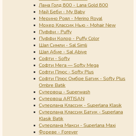
Лана Голд 800 - Lana Gold 800
Май Беби - My Baby
Мерино Роял - Merino Royal
Мохер Классик Нью - Mohair New
Пуффи - Puffy
Пуффи Колор - Puffy Color
Шал Симли - Sal Simli
Шал Абие - Sal Abiye
Софти - Softy
Софти Мега — Softy Mega
Софти Плюс - Softy Plus
Софти Плюс Омбре Батик - Softy Plus
Ombre Batik
Супервош - Superwash
Супервош ARTISAN
Суперлана Классик - Superlana Klasik
Суперлана Классик Батик - Superlana
Klasik Batik
Суперлана Макси - Superlana Maxi
Фореве - Forever