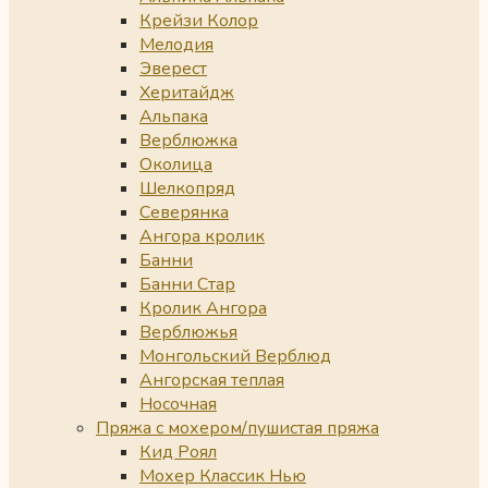
Крейзи Колор
Мелодия
Эверест
Херитайдж
Альпака
Верблюжка
Околица
Шелкопряд
Северянка
Ангора кролик
Банни
Банни Стар
Кролик Ангора
Верблюжья
Монгольский Верблюд
Ангорская теплая
Носочная
Пряжа с мохером/пушистая пряжа
Кид Роял
Мохер Классик Нью