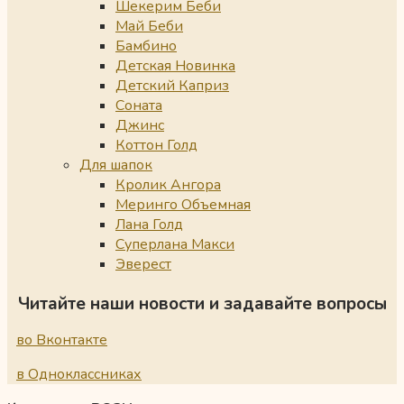
Шекерим Беби
Май Беби
Бамбино
Детская Новинка
Детский Каприз
Соната
Джинс
Коттон Голд
Для шапок
Кролик Ангора
Меринго Объемная
Лана Голд
Суперлана Макси
Эверест
Читайте наши новости и задавайте вопросы
во Вконтакте
в Одноклассниках