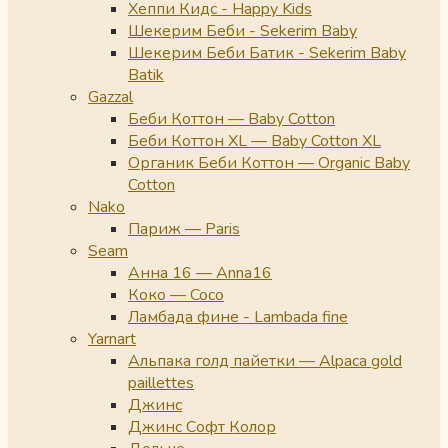
Хеппи Кидс - Happy Kids
Шекерим Беби - Sekerim Baby
Шекерим Беби Батик - Sekerim Baby
Batik
Gazzal
Беби Коттон — Baby Cotton
Беби Коттон XL — Baby Cotton XL
Органик Беби Коттон — Organic Baby
Cotton
Nako
Париж — Paris
Seam
Анна 16 — Anna16
Коко — Coco
Ламбада фине - Lambada fine
Yarnart
Альпака голд пайетки — Alpaca gold
paillettes
Джинс
Джинс Софт Колор