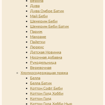
Верона
Дива
Дива Омбре Батик
Май Беби
Шекерим Беби
Шекерим Беби Батик
Париж
Макраме
Пайетки
Люрекс
Детская Новинка
Носочная добавка
Рукодельница
Веревочная
Хлопкосодержащая пряжа
Белла
Белла Батик
Коттон Софт Беби
Коттон Голд Хобби
Коттон Голд
Коттон Голд Хобби Нью