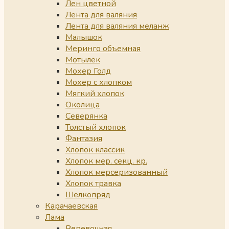
Лен цветной
Лента для валяния
Лента для валяния меланж
Малышок
Меринго объемная
Мотылёк
Мохер Голд
Мохер с хлопком
Мягкий хлопок
Околица
Северянка
Толстый хлопок
Фантазия
Хлопок классик
Хлопок мер. секц. кр.
Хлопок мерсеризованный
Хлопок травка
Шелкопряд
Карачаевская
Лама
Веревочная