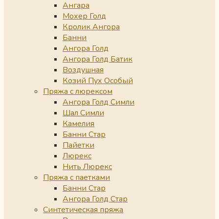
Ангара
Мохер Голд
Кролик Ангора
Банни
Ангора Голд
Ангора Голд Батик
Воздушная
Козий Пух Особый
Пряжа с люрексом
Ангора Голд Симли
Шал Симли
Камелия
Банни Стар
Пайетки
Люрекс
Нить Люрекс
Пряжа с паетками
Банни Стар
Ангора Голд Стар
Синтетическая пряжа