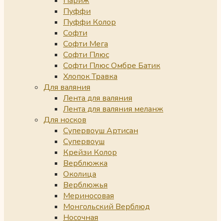
Париж
Пуффи
Пуффи Колор
Софти
Софти Мега
Софти Плюс
Софти Плюс Омбре Батик
Хлопок Травка
Для валяния
Лента для валяния
Лента для валяния меланж
Для носков
Супервоуш Артисан
Супервоуш
Крейзи Колор
Верблюжка
Околица
Верблюжья
Мериносовая
Монгольский Верблюд
Носочная