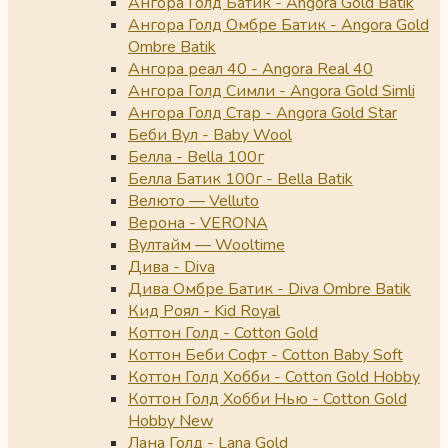
Ангора Голд Батик - Angora Gold Batik
Ангора Голд Омбре Батик - Angora Gold
Ombre Batik
Ангора реал 40 - Angora Real 40
Ангора Голд Симли - Angora Gold Simli
Ангора Голд Стар - Angora Gold Star
Беби Вул - Baby Wool
Белла - Bella 100г
Белла Батик 100г - Bella Batik
Велюто — Velluto
Верона - VERONA
Вултайм — Wooltime
Дива - Diva
Дива Омбре Батик - Diva Ombre Batik
Кид Роял - Kid Royal
Коттон Голд - Cotton Gold
Коттон Беби Софт - Cotton Baby Soft
Коттон Голд Хобби - Cotton Gold Hobby
Коттон Голд Хобби Нью - Cotton Gold
Hobby New
Лана Голд - Lana Gold