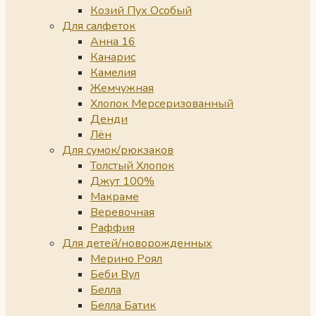
Козий Пух Особый
Для салфеток
Анна 16
Канарис
Камелия
Жемчужная
Хлопок Мерсеризованный
Денди
Лён
Для сумок/рюкзаков
Толстый Хлопок
Джут 100%
Макраме
Веревочная
Раффия
Для детей/новорожденных
Мерино Роял
Беби Вул
Белла
Белла Батик