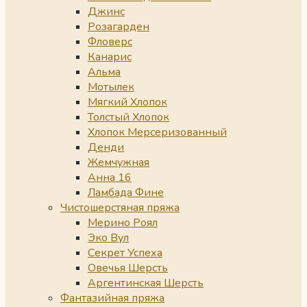
Джинс
Розагарден
Фловерс
Канарис
Альма
Мотылек
Мягкий Хлопок
Толстый Хлопок
Хлопок Мерсеризованный
Денди
Жемчужная
Анна 16
Ламбада Фине
Чистошерстяная пряжа
Мерино Роял
Эко Вул
Секрет Успеха
Овечья Шерсть
Аргентинская Шерсть
Фантазийная пряжа