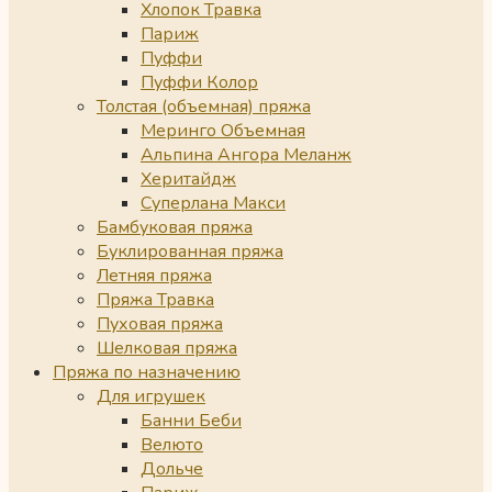
Хлопок Травка
Париж
Пуффи
Пуффи Колор
Толстая (объемная) пряжа
Меринго Объемная
Альпина Ангора Меланж
Херитайдж
Суперлана Макси
Бамбуковая пряжа
Буклированная пряжа
Летняя пряжа
Пряжа Травка
Пуховая пряжа
Шелковая пряжа
Пряжа по назначению
Для игрушек
Банни Беби
Велюто
Дольче