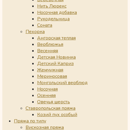
Нить Люрекс
Носочная добавка
Рукодельница
Соната
Пехорка
Ангорская теплая
Верблюжья
Весенняя
Детская Новинка
Детский Каприз
Жемчужная
Мериносовая
Монгольский верблюд
Носочная
Осенняя
Овечья шерсть
Ставропольская пряжа
Козий пух особый
Пряжа по типу
Вискозная пряжа