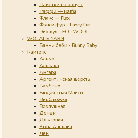
Пайетки на конусе
Раффи — Raffia
Флакс — Flax
Фэнси фур - Fancy Fur
Эко вул - ECO WOOL
WOLANS YARN
Банни беби - Bunny Baby
Камтекс
Альма
Альпака
Ангара
Аргентинская шерсть
Бамбино
Бюджетная Макси
Верблюжка
Воздушная
Денди
Джутовая
Криа Альпака
Лен