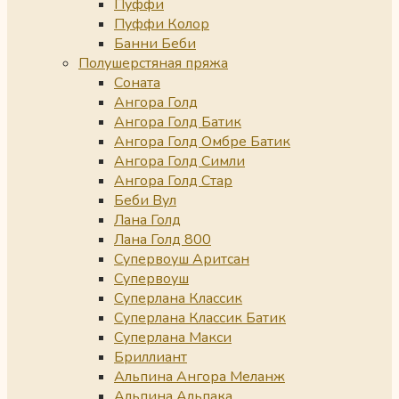
Пуффи
Пуффи Колор
Банни Беби
Полушерстяная пряжа
Соната
Ангора Голд
Ангора Голд Батик
Ангора Голд Омбре Батик
Ангора Голд Симли
Ангора Голд Стар
Беби Вул
Лана Голд
Лана Голд 800
Супервоуш Аритсан
Супервоуш
Суперлана Классик
Суперлана Классик Батик
Суперлана Макси
Бриллиант
Альпина Ангора Меланж
Альпина Альпака