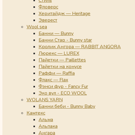
Стиль
Фловерс
Херитайдж — Heritage
Эверест
Wool sea
Банни — Bunny
Банни Стар - Bunny star
Кролик Ангора — RABBIT ANGORA
Люрекс — LUREX
Пайетки — Paillettes
Пайетки на конусе
Раффи — Raffia
Флакс — Flax
Фэнси фур - Fancy Fur
Эко вул - ECO WOOL
WOLANS YARN
Банни беби - Bunny Baby
Камтекс
Альма
Альпака
Ангара