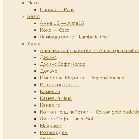
Nako
Париж — Paris
Seam
Анна 16 — Anna16
Коко — Coco
Ламбада фине - Lambada fine
Yarnart
Альпака голд пайетки — Alpaca gold paille
Джинс
Джинс Софт Колор
Дольче
Империал Мерино — Imperial merino
Интенсив Линен
Камелия
Камелия Нью
Канарис
Коттон голд пайетки — Cotton gold paillett
Линен Софт - Linen Soft
Макраме
Розагарден