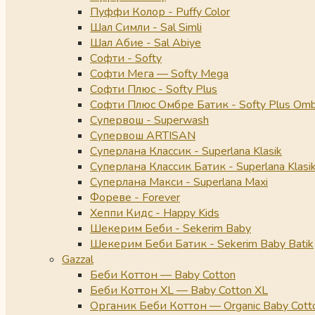
Пуффи Колор - Puffy Color
Шал Симли - Sal Simli
Шал Абие - Sal Abiye
Софти - Softy
Софти Мега — Softy Mega
Софти Плюс - Softy Plus
Софти Плюс Омбре Батик - Softy Plus Omb
Супервош - Superwash
Супервош ARTISAN
Суперлана Классик - Superlana Klasik
Суперлана Классик Батик - Superlana Klasik
Суперлана Макси - Superlana Maxi
Фореве - Forever
Хеппи Кидс - Happy Kids
Шекерим Беби - Sekerim Baby
Шекерим Беби Батик - Sekerim Baby Batik
Gazzal
Беби Коттон — Baby Cotton
Беби Коттон XL — Baby Cotton XL
Органик Беби Коттон — Organic Baby Cott