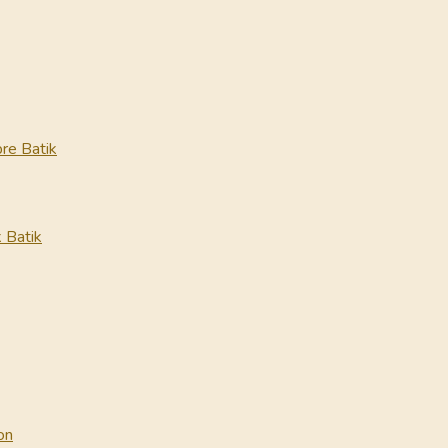
re Batik
 Batik
on