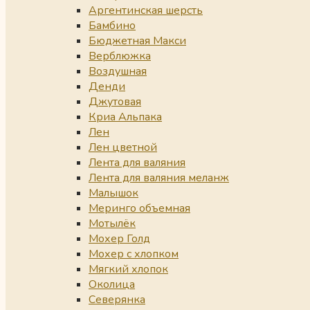
Аргентинская шерсть
Бамбино
Бюджетная Макси
Верблюжка
Воздушная
Денди
Джутовая
Криа Альпака
Лен
Лен цветной
Лента для валяния
Лента для валяния меланж
Малышок
Меринго объемная
Мотылёк
Мохер Голд
Мохер с хлопком
Мягкий хлопок
Околица
Северянка