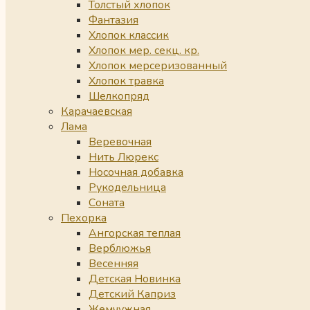
Толстый хлопок
Фантазия
Хлопок классик
Хлопок мер. секц. кр.
Хлопок мерсеризованный
Хлопок травка
Шелкопряд
Карачаевская
Лама
Веревочная
Нить Люрекс
Носочная добавка
Рукодельница
Соната
Пехорка
Ангорская теплая
Верблюжья
Весенняя
Детская Новинка
Детский Каприз
Жемчужная