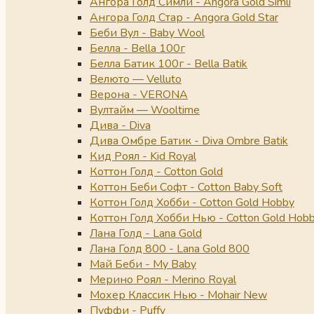
Ангора Голд Симли - Angora Gold Simli
Ангора Голд Стар - Angora Gold Star
Беби Вул - Baby Wool
Белла - Bella 100г
Белла Батик 100г - Bella Batik
Велюто — Velluto
Верона - VERONA
Вултайм — Wooltime
Дива - Diva
Дива Омбре Батик - Diva Ombre Batik
Кид Роял - Kid Royal
Коттон Голд - Cotton Gold
Коттон Беби Софт - Cotton Baby Soft
Коттон Голд Хобби - Cotton Gold Hobby
Коттон Голд Хобби Нью - Cotton Gold Hob
Лана Голд - Lana Gold
Лана Голд 800 - Lana Gold 800
Май Беби - My Baby
Мерино Роял - Merino Royal
Мохер Классик Нью - Mohair New
Пуффи - Puffy