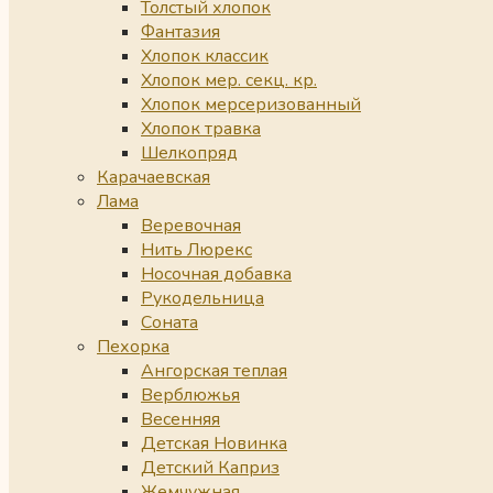
Толстый хлопок
Фантазия
Хлопок классик
Хлопок мер. секц. кр.
Хлопок мерсеризованный
Хлопок травка
Шелкопряд
Карачаевская
Лама
Веревочная
Нить Люрекс
Носочная добавка
Рукодельница
Соната
Пехорка
Ангорская теплая
Верблюжья
Весенняя
Детская Новинка
Детский Каприз
Жемчужная