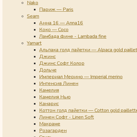
Nako
Париж — Paris
Seam
Анна 16 — Anna16
Коко — Coco
Ламбада фине - Lambada fine
Yarnart
Альпака голд пайетки — Alpaca gold paille
Джинс
Джинс Софт Колор
Дольче
Империал Мерино — Imperial merino
Интенсив Линен
Камелия
Камелия Нью
Канарис
Коттон голд пайетки — Cotton gold paillett
Линен Софт - Linen Soft
Макраме
Розагарден