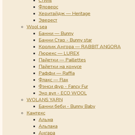
Стиль
Фловерс
Херитайдж — Heritage
Эверест
Wool sea
Банни — Bunny
Банни Стар - Bunny star
Кролик Ангора — RABBIT ANGORA
Люрекс — LUREX
Пайетки — Paillettes
Пайетки на конусе
Раффи — Raffia
Флакс — Flax
Фэнси фур - Fancy Fur
Эко вул - ECO WOOL
WOLANS YARN
Банни беби - Bunny Baby
Камтекс
Альма
Альпака
Ангара