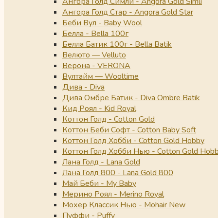
Ангора Голд Симли - Angora Gold Simli
Ангора Голд Стар - Angora Gold Star
Беби Вул - Baby Wool
Белла - Bella 100г
Белла Батик 100г - Bella Batik
Велюто — Velluto
Верона - VERONA
Вултайм — Wooltime
Дива - Diva
Дива Омбре Батик - Diva Ombre Batik
Кид Роял - Kid Royal
Коттон Голд - Cotton Gold
Коттон Беби Софт - Cotton Baby Soft
Коттон Голд Хобби - Cotton Gold Hobby
Коттон Голд Хобби Нью - Cotton Gold Hob
Лана Голд - Lana Gold
Лана Голд 800 - Lana Gold 800
Май Беби - My Baby
Мерино Роял - Merino Royal
Мохер Классик Нью - Mohair New
Пуффи - Puffy