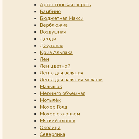
Аргентинская шерсть
Бамбино
Бюджетная Макси
Верблюжка
Воздушная
Денди
Джутовая
Криа Альпака
Лен
Лен цветной
Лента для валяния
Лента для валяния меланж
Малышок
Меринго объемная
Мотылёк
Мохер Голд
Мохер с хлопком
Мягкий хлопок
Околица
Северянка