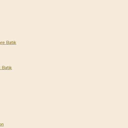
re Batik
 Batik
on