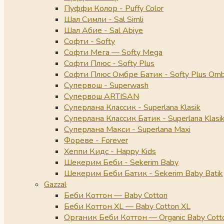
Пуффи Колор - Puffy Color
Шал Симли - Sal Simli
Шал Абие - Sal Abiye
Софти - Softy
Софти Мега — Softy Mega
Софти Плюс - Softy Plus
Софти Плюс Омбре Батик - Softy Plus Omb
Супервош - Superwash
Супервош ARTISAN
Суперлана Классик - Superlana Klasik
Суперлана Классик Батик - Superlana Klasik
Суперлана Макси - Superlana Maxi
Фореве - Forever
Хеппи Кидс - Happy Kids
Шекерим Беби - Sekerim Baby
Шекерим Беби Батик - Sekerim Baby Batik
Gazzal
Беби Коттон — Baby Cotton
Беби Коттон XL — Baby Cotton XL
Органик Беби Коттон — Organic Baby Cott