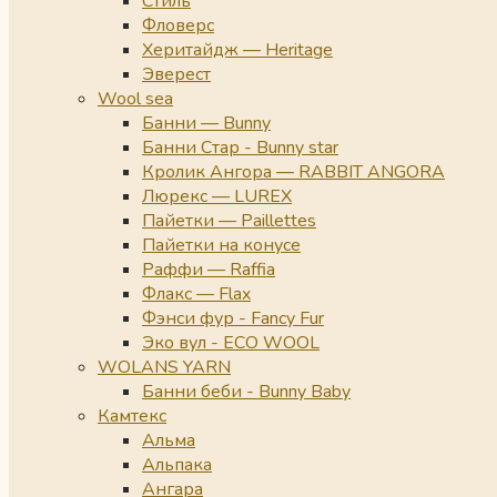
Стиль
Фловерс
Херитайдж — Heritage
Эверест
Wool sea
Банни — Bunny
Банни Стар - Bunny star
Кролик Ангора — RABBIT ANGORA
Люрекс — LUREX
Пайетки — Paillettes
Пайетки на конусе
Раффи — Raffia
Флакс — Flax
Фэнси фур - Fancy Fur
Эко вул - ECO WOOL
WOLANS YARN
Банни беби - Bunny Baby
Камтекс
Альма
Альпака
Ангара