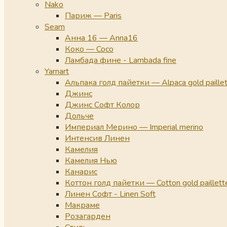
Nako
Париж — Paris
Seam
Анна 16 — Anna16
Коко — Coco
Ламбада фине - Lambada fine
Yarnart
Альпака голд пайетки — Alpaca gold paille
Джинс
Джинс Софт Колор
Дольче
Империал Мерино — Imperial merino
Интенсив Линен
Камелия
Камелия Нью
Канарис
Коттон голд пайетки — Cotton gold paillett
Линен Софт - Linen Soft
Макраме
Розагарден