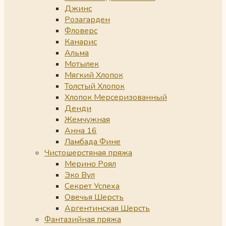
Джинс
Розагарден
Фловерс
Канарис
Альма
Мотылек
Мягкий Хлопок
Толстый Хлопок
Хлопок Мерсеризованный
Денди
Жемчужная
Анна 16
Ламбада Фине
Чистошерстяная пряжа
Мерино Роял
Эко Вул
Секрет Успеха
Овечья Шерсть
Аргентинская Шерсть
Фантазийная пряжа