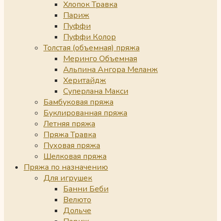
Хлопок Травка
Париж
Пуффи
Пуффи Колор
Толстая (объемная) пряжа
Меринго Объемная
Альпина Ангора Меланж
Херитайдж
Суперлана Макси
Бамбуковая пряжа
Буклированная пряжа
Летняя пряжа
Пряжа Травка
Пуховая пряжа
Шелковая пряжа
Пряжа по назначению
Для игрушек
Банни Беби
Велюто
Дольче