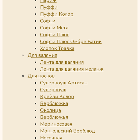
Париж
Пуффи
Пуффи Колор
Софти
Софти Мега
Софти Плюс
Софти Плюс Омбре Батик
Хлопок Травка
Для валяния
Лента для валяния
Лента для валяния меланж
Для носков
Супервоуш Артисан
Супервоуш
Крейзи Колор
Верблюжка
Околица
Верблюжья
Мериносовая
Монгольский Верблюд
Носочная