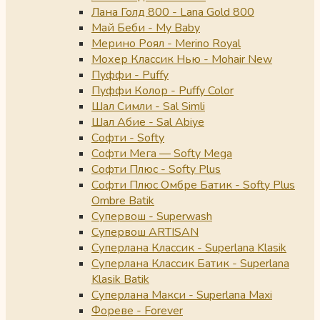
Лана Голд 800 - Lana Gold 800
Май Беби - My Baby
Мерино Роял - Merino Royal
Мохер Классик Нью - Mohair New
Пуффи - Puffy
Пуффи Колор - Puffy Color
Шал Симли - Sal Simli
Шал Абие - Sal Abiye
Софти - Softy
Софти Мега — Softy Mega
Софти Плюс - Softy Plus
Софти Плюс Омбре Батик - Softy Plus
Ombre Batik
Супервош - Superwash
Супервош ARTISAN
Суперлана Классик - Superlana Klasik
Суперлана Классик Батик - Superlana
Klasik Batik
Суперлана Макси - Superlana Maxi
Фореве - Forever