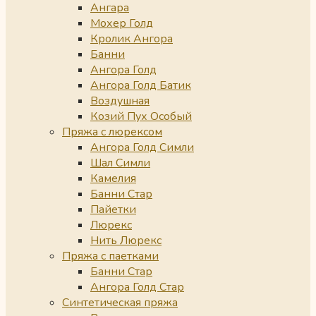
Ангара
Мохер Голд
Кролик Ангора
Банни
Ангора Голд
Ангора Голд Батик
Воздушная
Козий Пух Особый
Пряжа с люрексом
Ангора Голд Симли
Шал Симли
Камелия
Банни Стар
Пайетки
Люрекс
Нить Люрекс
Пряжа с паетками
Банни Стар
Ангора Голд Стар
Синтетическая пряжа