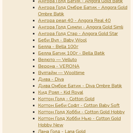
Ангора Голд Батик - Angora Gold Batik
Ангора Голд Омбре Батик - Angora Gold
Ombre Batik
Ангора реал 40 - Angora Real 40
Ангора Голд Симли - Angora Gold Simli
Ангора Голд Стар - Angora Gold Star
Беби Вул - Baby Wool
Белла - Bella 100г
Белла Батик 100г - Bella Batik
Велюто — Velluto
Верона - VERONA
Вултайм — Wooltime
Дива - Diva
Дива Омбре Батик - Diva Ombre Batik
Кид Роял - Kid Royal
Коттон Голд - Cotton Gold
Коттон Беби Софт - Cotton Baby Soft
Коттон Голд Хобби - Cotton Gold Hobby
Коттон Голд Хобби Нью - Cotton Gold
Hobby New
Лана Голд - Lana Gold