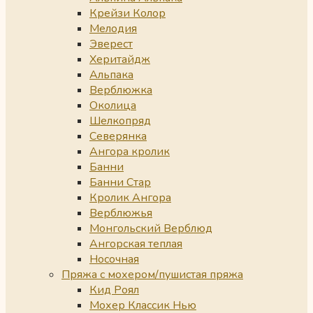
Крейзи Колор
Мелодия
Эверест
Херитайдж
Альпака
Верблюжка
Околица
Шелкопряд
Северянка
Ангора кролик
Банни
Банни Стар
Кролик Ангора
Верблюжья
Монгольский Верблюд
Ангорская теплая
Носочная
Пряжа с мохером/пушистая пряжа
Кид Роял
Мохер Классик Нью