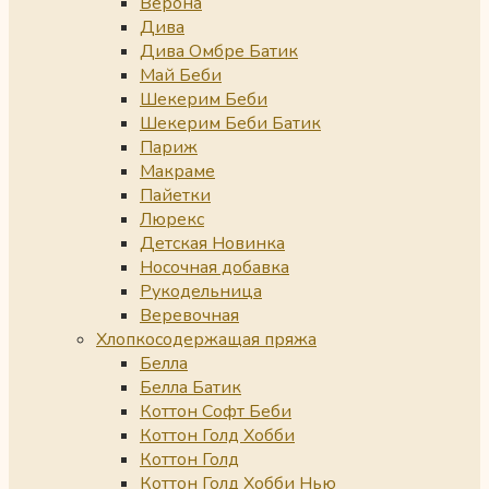
Верона
Дива
Дива Омбре Батик
Май Беби
Шекерим Беби
Шекерим Беби Батик
Париж
Макраме
Пайетки
Люрекс
Детская Новинка
Носочная добавка
Рукодельница
Веревочная
Хлопкосодержащая пряжа
Белла
Белла Батик
Коттон Софт Беби
Коттон Голд Хобби
Коттон Голд
Коттон Голд Хобби Нью