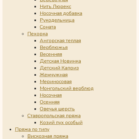
Нить Люрекс
Носочная добавка
Рукодельница
Соната
Пехорка
Ангорская теплая
Верблюжья
Весенняя
Детская Новинка
Детский Каприз
Жемчужная
Мериносовая
Монгольский верблюд
Носочная
Осенняя
Овечья шерсть
Ставропольская пряжа
Козий пух особый
Пряжа по типу
Вискозная пряжа