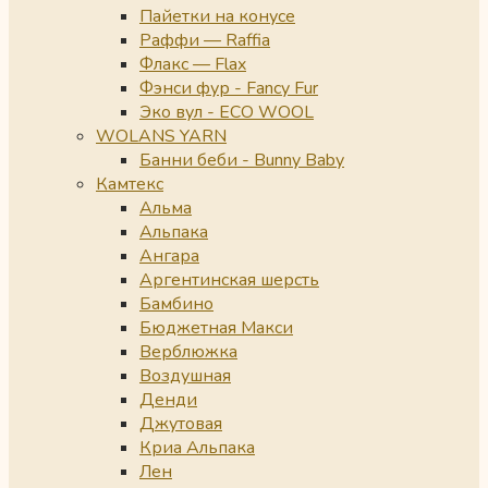
Пайетки на конусе
Раффи — Raffia
Флакс — Flax
Фэнси фур - Fancy Fur
Эко вул - ECO WOOL
WOLANS YARN
Банни беби - Bunny Baby
Камтекс
Альма
Альпака
Ангара
Аргентинская шерсть
Бамбино
Бюджетная Макси
Верблюжка
Воздушная
Денди
Джутовая
Криа Альпака
Лен