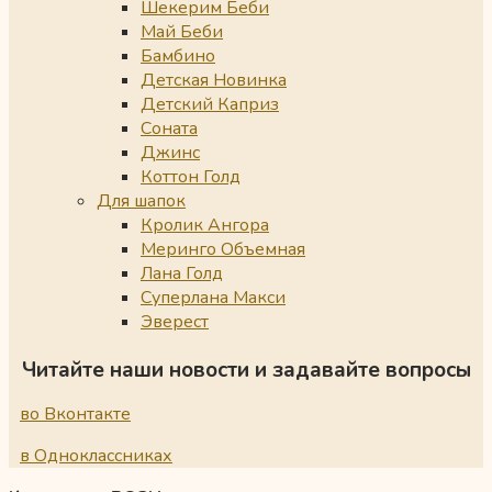
Шекерим Беби
Май Беби
Бамбино
Детская Новинка
Детский Каприз
Соната
Джинс
Коттон Голд
Для шапок
Кролик Ангора
Меринго Объемная
Лана Голд
Суперлана Макси
Эверест
Читайте наши новости и задавайте вопросы
во Вконтакте
в Одноклассниках