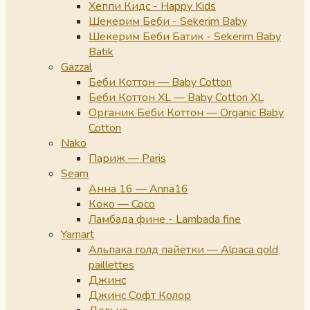
Хеппи Кидс - Happy Kids
Шекерим Беби - Sekerim Baby
Шекерим Беби Батик - Sekerim Baby
Batik
Gazzal
Беби Коттон — Baby Cotton
Беби Коттон XL — Baby Cotton XL
Органик Беби Коттон — Organic Baby
Cotton
Nako
Париж — Paris
Seam
Анна 16 — Anna16
Коко — Coco
Ламбада фине - Lambada fine
Yarnart
Альпака голд пайетки — Alpaca gold
paillettes
Джинс
Джинс Софт Колор