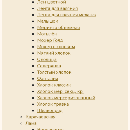
Лен цветной
Лента для валяния
Лента для валяния меланж
Малышок
Меринго объемная
Мотылёк
Мохер Голд
Мохер с хлопком
Мягкий хлопок
Околица
Северянка
Толстый хлопок
Фантазия
Хлопок классик
Хлопок мер. секц. кр.
Хлопок мерсеризованный
Хлопок травка
Шелкопряд
Карачаевская
Лама
Веревочная