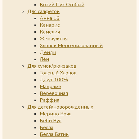
Козий Пух Особый
Для салфеток
Анна 16
Канарис
Камелия
Жемчужная
Хлопок Мерсеризованный
Денди
Лён
Для сумок/рюкзаков
Толстый Хлопок
Джут 100%
Макраме
Веревочная
Раффия
Для детей/новорожденных
Мерино Роял
Беби Вул
Белла
Белла Батик