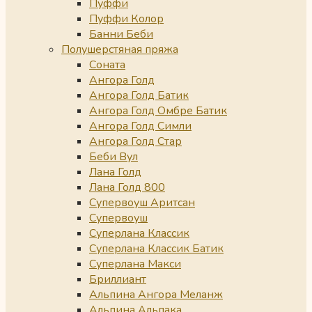
Пуффи
Пуффи Колор
Банни Беби
Полушерстяная пряжа
Соната
Ангора Голд
Ангора Голд Батик
Ангора Голд Омбре Батик
Ангора Голд Симли
Ангора Голд Стар
Беби Вул
Лана Голд
Лана Голд 800
Супервоуш Аритсан
Супервоуш
Суперлана Классик
Суперлана Классик Батик
Суперлана Макси
Бриллиант
Альпина Ангора Меланж
Альпина Альпака