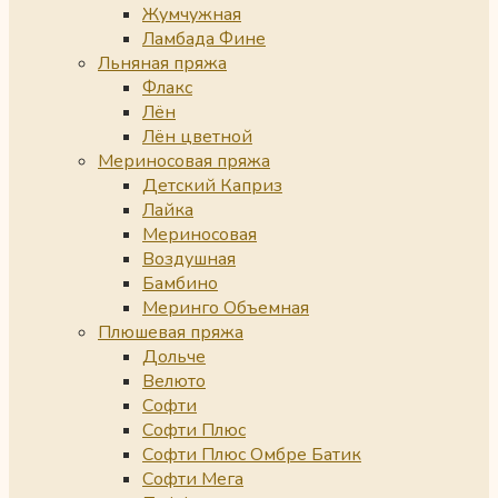
Жумчужная
Ламбада Фине
Льняная пряжа
Флакс
Лён
Лён цветной
Мериносовая пряжа
Детский Каприз
Лайка
Мериносовая
Воздушная
Бамбино
Меринго Объемная
Плюшевая пряжа
Дольче
Велюто
Софти
Софти Плюс
Софти Плюс Омбре Батик
Софти Мега