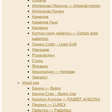
Дольче
Империал Мерино — Imperial merino
Интенсив Линен
Камелия
Камелия Нью
Канарис
Коттон голд пайетки — Cotton gold
paillettes
Линен Софт - Linen Soft
Макраме
Розагарден
Стиль
Фловерс
Херитайдж — Heritage
Эверест
Wool sea
Банни — Bunny
Банни Стар - Bunny star
Кролик Ангора — RABBIT ANGORA
Люрекс — LUREX
Пайетки — Paillettes