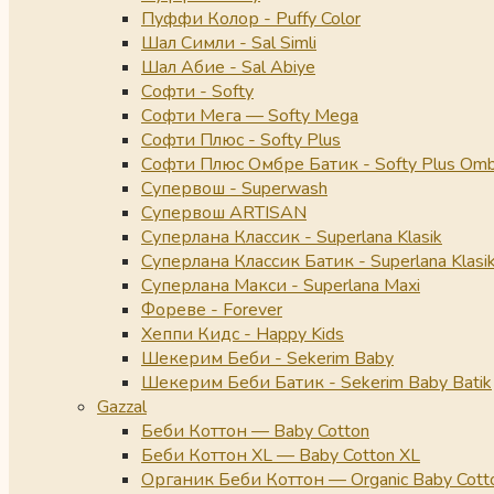
Пуффи Колор - Puffy Color
Шал Симли - Sal Simli
Шал Абие - Sal Abiye
Софти - Softy
Софти Мега — Softy Mega
Софти Плюс - Softy Plus
Софти Плюс Омбре Батик - Softy Plus Omb
Супервош - Superwash
Супервош ARTISAN
Суперлана Классик - Superlana Klasik
Суперлана Классик Батик - Superlana Klasik
Суперлана Макси - Superlana Maxi
Фореве - Forever
Хеппи Кидс - Happy Kids
Шекерим Беби - Sekerim Baby
Шекерим Беби Батик - Sekerim Baby Batik
Gazzal
Беби Коттон — Baby Cotton
Беби Коттон XL — Baby Cotton XL
Органик Беби Коттон — Organic Baby Cott