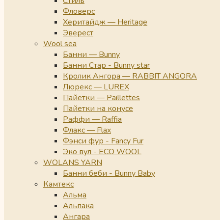
Стиль
Фловерс
Херитайдж — Heritage
Эверест
Wool sea
Банни — Bunny
Банни Стар - Bunny star
Кролик Ангора — RABBIT ANGORA
Люрекс — LUREX
Пайетки — Paillettes
Пайетки на конусе
Раффи — Raffia
Флакс — Flax
Фэнси фур - Fancy Fur
Эко вул - ECO WOOL
WOLANS YARN
Банни беби - Bunny Baby
Камтекс
Альма
Альпака
Ангара