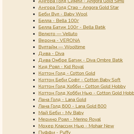
Ангора Голд Симли - Angora Gold Simli
Ангора Голд Стар - Angora Gold Star
Беби Вул - Baby Wool
Белла - Bella 100г
Белла Батик 100г - Bella Batik
Велюто — Velluto
Верона - VERONA
Вултайм — Wooltime
Дива - Diva
Дива Омбре Батик - Diva Ombre Batik
Кид Роял - Kid Royal
Коттон Голд - Cotton Gold
Коттон Беби Софт - Cotton Baby Soft
Коттон Голд Хобби - Cotton Gold Hobby
Коттон Голд Хобби Нью - Cotton Gold Hob
Лана Голд - Lana Gold
Лана Голд 800 - Lana Gold 800
Май Беби - My Baby
Мерино Роял - Merino Royal
Мохер Классик Нью - Mohair New
Пуффи - Puffy