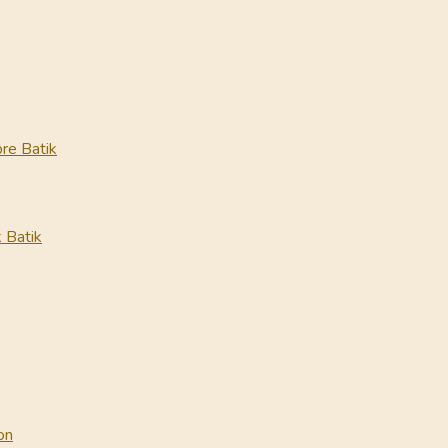
re Batik
 Batik
on