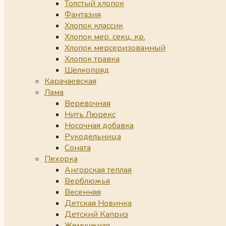
Толстый хлопок
Фантазия
Хлопок классик
Хлопок мер. секц. кр.
Хлопок мерсеризованный
Хлопок травка
Шелкопряд
Карачаевская
Лама
Веревочная
Нить Люрекс
Носочная добавка
Рукодельница
Соната
Пехорка
Ангорская теплая
Верблюжья
Весенняя
Детская Новинка
Детский Каприз
Жемчужная