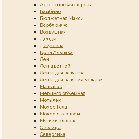
Аргентинская шерсть
Бамбино
Бюджетная Макси
Верблюжка
Воздушная
Денди
Джутовая
Криа Альпака
Лен
Лен цветной
Лента для валяния
Лента для валяния меланж
Малышок
Меринго объемная
Мотылёк
Мохер Голд
Мохер с хлопком
Мягкий хлопок
Околица
Северянка