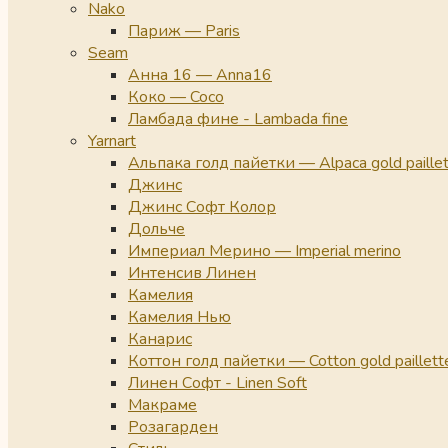
Nako
Париж — Paris
Seam
Анна 16 — Anna16
Коко — Coco
Ламбада фине - Lambada fine
Yarnart
Альпака голд пайетки — Alpaca gold paille
Джинс
Джинс Софт Колор
Дольче
Империал Мерино — Imperial merino
Интенсив Линен
Камелия
Камелия Нью
Канарис
Коттон голд пайетки — Cotton gold paillett
Линен Софт - Linen Soft
Макраме
Розагарден