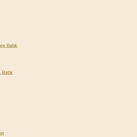
re Batik
 Batik
on