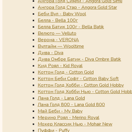
Ангора Голд Симли - Angora Gold Simli
Ангора Голд Стар - Angora Gold Star
Беби Вул - Baby Wool
Белла - Bella 100г
Белла Батик 100г - Bella Batik
Велюто — Velluto
Верона - VERONA
Вултайм — Wooltime
Дива - Diva
Дива Омбре Батик - Diva Ombre Batik
Кид Роял - Kid Royal
Коттон Голд - Cotton Gold
Коттон Беби Софт - Cotton Baby Soft
Коттон Голд Хобби - Cotton Gold Hobby
Коттон Голд Хобби Нью - Cotton Gold Hob
Лана Голд - Lana Gold
Лана Голд 800 - Lana Gold 800
Май Беби - My Baby
Мерино Роял - Merino Royal
Мохер Классик Нью - Mohair New
Пуффи - Puffy