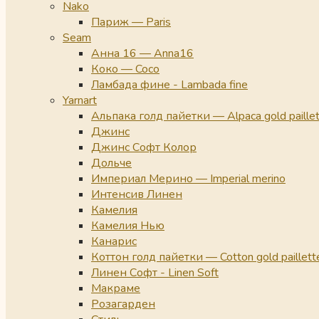
Nako
Париж — Paris
Seam
Анна 16 — Anna16
Коко — Coco
Ламбада фине - Lambada fine
Yarnart
Альпака голд пайетки — Alpaca gold paille
Джинс
Джинс Софт Колор
Дольче
Империал Мерино — Imperial merino
Интенсив Линен
Камелия
Камелия Нью
Канарис
Коттон голд пайетки — Cotton gold paillett
Линен Софт - Linen Soft
Макраме
Розагарден