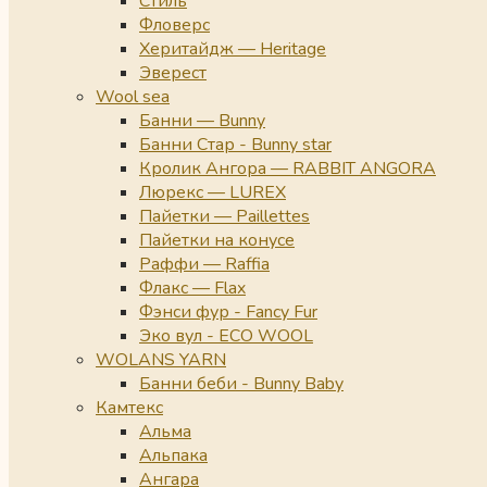
Стиль
Фловерс
Херитайдж — Heritage
Эверест
Wool sea
Банни — Bunny
Банни Стар - Bunny star
Кролик Ангора — RABBIT ANGORA
Люрекс — LUREX
Пайетки — Paillettes
Пайетки на конусе
Раффи — Raffia
Флакс — Flax
Фэнси фур - Fancy Fur
Эко вул - ECO WOOL
WOLANS YARN
Банни беби - Bunny Baby
Камтекс
Альма
Альпака
Ангара