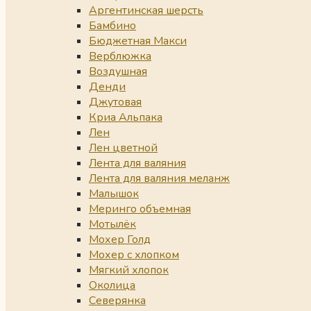
Аргентинская шерсть
Бамбино
Бюджетная Макси
Верблюжка
Воздушная
Денди
Джутовая
Криа Альпака
Лен
Лен цветной
Лента для валяния
Лента для валяния меланж
Малышок
Меринго объемная
Мотылёк
Мохер Голд
Мохер с хлопком
Мягкий хлопок
Околица
Северянка