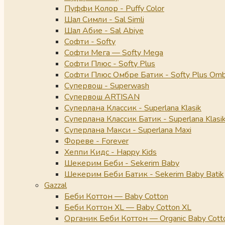
Пуффи Колор - Puffy Color
Шал Симли - Sal Simli
Шал Абие - Sal Abiye
Софти - Softy
Софти Мега — Softy Mega
Софти Плюс - Softy Plus
Софти Плюс Омбре Батик - Softy Plus Omb
Супервош - Superwash
Супервош ARTISAN
Суперлана Классик - Superlana Klasik
Суперлана Классик Батик - Superlana Klasik
Суперлана Макси - Superlana Maxi
Фореве - Forever
Хеппи Кидс - Happy Kids
Шекерим Беби - Sekerim Baby
Шекерим Беби Батик - Sekerim Baby Batik
Gazzal
Беби Коттон — Baby Cotton
Беби Коттон XL — Baby Cotton XL
Органик Беби Коттон — Organic Baby Cott