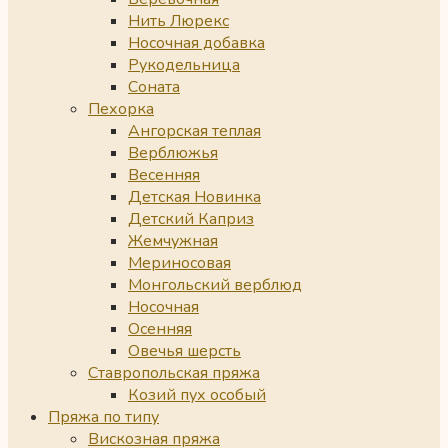
Нить Люрекс
Носочная добавка
Рукодельница
Соната
Пехорка
Ангорская теплая
Верблюжья
Весенняя
Детская Новинка
Детский Каприз
Жемчужная
Мериносовая
Монгольский верблюд
Носочная
Осенняя
Овечья шерсть
Ставропольская пряжа
Козий пух особый
Пряжа по типу
Вискозная пряжа