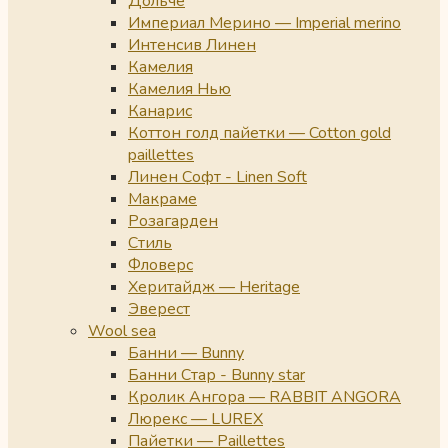
Дольче
Империал Мерино — Imperial merino
Интенсив Линен
Камелия
Камелия Нью
Канарис
Коттон голд пайетки — Cotton gold
paillettes
Линен Софт - Linen Soft
Макраме
Розагарден
Стиль
Фловерс
Херитайдж — Heritage
Эверест
Wool sea
Банни — Bunny
Банни Стар - Bunny star
Кролик Ангора — RABBIT ANGORA
Люрекс — LUREX
Пайетки — Paillettes