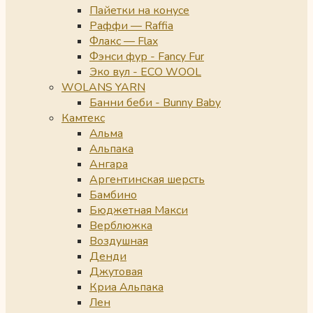
Пайетки на конусе
Раффи — Raffia
Флакс — Flax
Фэнси фур - Fancy Fur
Эко вул - ECO WOOL
WOLANS YARN
Банни беби - Bunny Baby
Камтекс
Альма
Альпака
Ангара
Аргентинская шерсть
Бамбино
Бюджетная Макси
Верблюжка
Воздушная
Денди
Джутовая
Криа Альпака
Лен