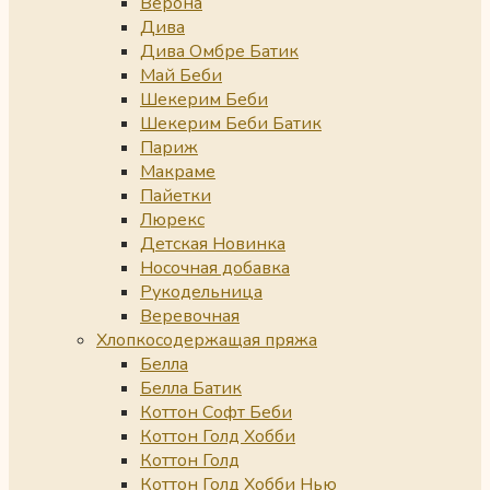
Верона
Дива
Дива Омбре Батик
Май Беби
Шекерим Беби
Шекерим Беби Батик
Париж
Макраме
Пайетки
Люрекс
Детская Новинка
Носочная добавка
Рукодельница
Веревочная
Хлопкосодержащая пряжа
Белла
Белла Батик
Коттон Софт Беби
Коттон Голд Хобби
Коттон Голд
Коттон Голд Хобби Нью