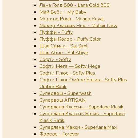
Лана Голд 800 - Lana Gold 800
Май Беби - My Baby
Мерино Роял - Merino Royal
Мохер Классик Нью - Mohair New
Пуффи - Puffy
Пуффи Колор - Puffy Color
Шал Симли - Sal Simli
Шал Абие - Sal Abiye
Софти - Softy
Софти Мега — Softy Mega
Софти Плюс - Softy Plus
Софти Плюс Омбре Батик - Softy Plus
Ombre Batik
Супервош - Superwash
Супервош ARTISAN
Суперлана Классик - Superlana Klasik
Суперлана Классик Батик - Superlana
Klasik Batik
Суперлана Макси - Superlana Maxi
Фореве - Forever