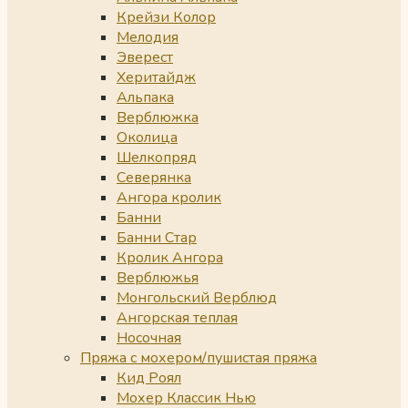
Крейзи Колор
Мелодия
Эверест
Херитайдж
Альпака
Верблюжка
Околица
Шелкопряд
Северянка
Ангора кролик
Банни
Банни Стар
Кролик Ангора
Верблюжья
Монгольский Верблюд
Ангорская теплая
Носочная
Пряжа с мохером/пушистая пряжа
Кид Роял
Мохер Классик Нью