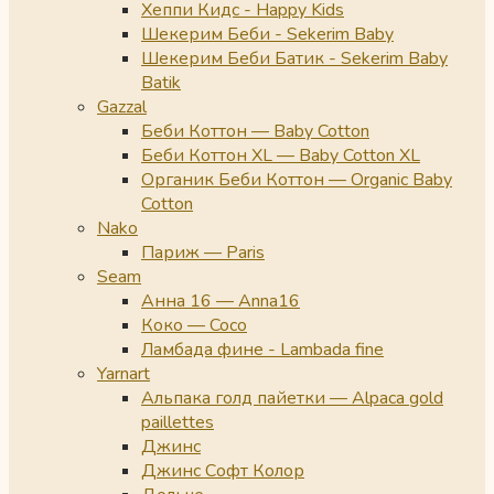
Хеппи Кидс - Happy Kids
Шекерим Беби - Sekerim Baby
Шекерим Беби Батик - Sekerim Baby
Batik
Gazzal
Беби Коттон — Baby Cotton
Беби Коттон XL — Baby Cotton XL
Органик Беби Коттон — Organic Baby
Cotton
Nako
Париж — Paris
Seam
Анна 16 — Anna16
Коко — Coco
Ламбада фине - Lambada fine
Yarnart
Альпака голд пайетки — Alpaca gold
paillettes
Джинс
Джинс Софт Колор