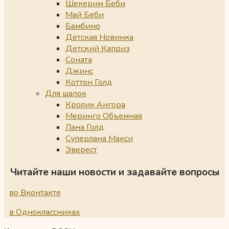
Шекерим Беби
Май Беби
Бамбино
Детская Новинка
Детский Каприз
Соната
Джинс
Коттон Голд
Для шапок
Кролик Ангора
Меринго Объемная
Лана Голд
Суперлана Макси
Эверест
Читайте наши новости и задавайте вопросы
во Вконтакте
в Одноклассниках