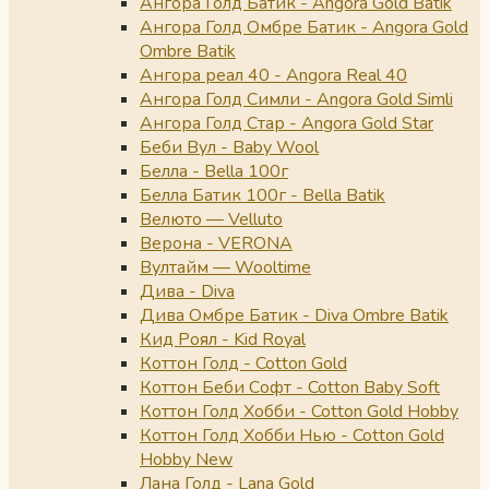
Ангора Голд Батик - Angora Gold Batik
Ангора Голд Омбре Батик - Angora Gold
Ombre Batik
Ангора реал 40 - Angora Real 40
Ангора Голд Симли - Angora Gold Simli
Ангора Голд Стар - Angora Gold Star
Беби Вул - Baby Wool
Белла - Bella 100г
Белла Батик 100г - Bella Batik
Велюто — Velluto
Верона - VERONA
Вултайм — Wooltime
Дива - Diva
Дива Омбре Батик - Diva Ombre Batik
Кид Роял - Kid Royal
Коттон Голд - Cotton Gold
Коттон Беби Софт - Cotton Baby Soft
Коттон Голд Хобби - Cotton Gold Hobby
Коттон Голд Хобби Нью - Cotton Gold
Hobby New
Лана Голд - Lana Gold