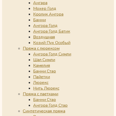
Ангара
Мохер Голд
Кролик Ангора
Банни
Ангора Голд
Ангора Голд Батик
Воздушная
Козий Пух Особый
Пряжа с люрексом
Ангора Голд Симли
Шал Симли
Камелия
Банни Стар
Пайетки
Люрекс
Нить Люрекс
Пряжа с паетками
Банни Стар
Ангора Голд Стар
Синтетическая пряжа