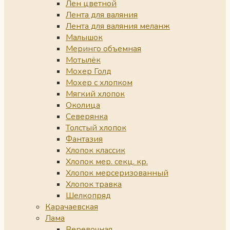
Лен цветной
Лента для валяния
Лента для валяния меланж
Малышок
Меринго объемная
Мотылёк
Мохер Голд
Мохер с хлопком
Мягкий хлопок
Околица
Северянка
Толстый хлопок
Фантазия
Хлопок классик
Хлопок мер. секц. кр.
Хлопок мерсеризованный
Хлопок травка
Шелкопряд
Карачаевская
Лама
Веревочная