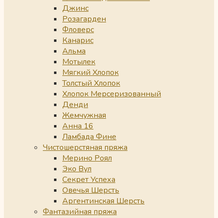
Джинс
Розагарден
Фловерс
Канарис
Альма
Мотылек
Мягкий Хлопок
Толстый Хлопок
Хлопок Мерсеризованный
Денди
Жемчужная
Анна 16
Ламбада Фине
Чистошерстяная пряжа
Мерино Роял
Эко Вул
Секрет Успеха
Овечья Шерсть
Аргентинская Шерсть
Фантазийная пряжа