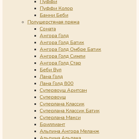
Пуффи
Пуффи Колор
Банни Беби
Полушерстяная пряжа
Соната
Ангора Голд
Ангора Голд Батик
Ангора Голд Омбре Батик
Ангора Голд Симли
Ангора Голд Стар
Беби Вул
Лана Голд
Лана Голд 800
Супервоуш Аритсан
Супервоуш
Суперлана Классик
Суперлана Классик Батик
Суперлана Макси
Бриллиант
Альпина Ангора Меланж
Альпина Альпака