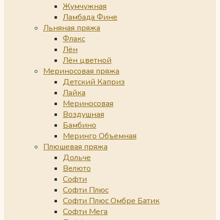
Жумчужная
Ламбада Фине
Льняная пряжа
Флакс
Лён
Лён цветной
Мериносовая пряжа
Детский Каприз
Лайка
Мериносовая
Воздушная
Бамбино
Меринго Объемная
Плюшевая пряжа
Дольче
Велюто
Софти
Софти Плюс
Софти Плюс Омбре Батик
Софти Мега