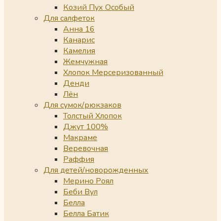
Козий Пух Особый
Для салфеток
Анна 16
Канарис
Камелия
Жемчужная
Хлопок Мерсеризованный
Денди
Лён
Для сумок/рюкзаков
Толстый Хлопок
Джут 100%
Макраме
Веревочная
Раффия
Для детей/новорожденных
Мерино Роял
Беби Вул
Белла
Белла Батик