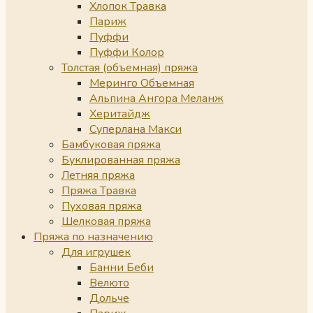
Хлопок Травка
Париж
Пуффи
Пуффи Колор
Толстая (объемная) пряжа
Меринго Объемная
Альпина Ангора Меланж
Херитайдж
Суперлана Макси
Бамбуковая пряжа
Буклированная пряжа
Летняя пряжа
Пряжа Травка
Пуховая пряжа
Шелковая пряжа
Пряжа по назначению
Для игрушек
Банни Беби
Велюто
Дольче