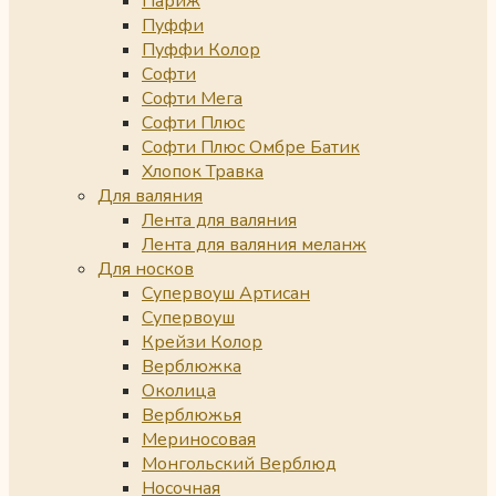
Париж
Пуффи
Пуффи Колор
Софти
Софти Мега
Софти Плюс
Софти Плюс Омбре Батик
Хлопок Травка
Для валяния
Лента для валяния
Лента для валяния меланж
Для носков
Супервоуш Артисан
Супервоуш
Крейзи Колор
Верблюжка
Околица
Верблюжья
Мериносовая
Монгольский Верблюд
Носочная