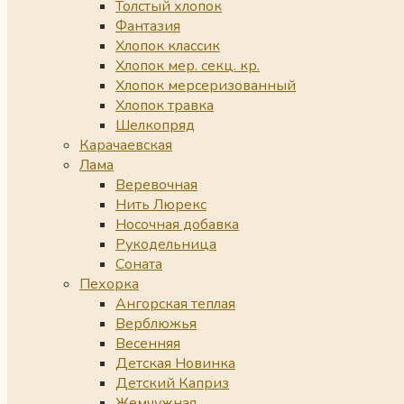
Толстый хлопок
Фантазия
Хлопок классик
Хлопок мер. секц. кр.
Хлопок мерсеризованный
Хлопок травка
Шелкопряд
Карачаевская
Лама
Веревочная
Нить Люрекс
Носочная добавка
Рукодельница
Соната
Пехорка
Ангорская теплая
Верблюжья
Весенняя
Детская Новинка
Детский Каприз
Жемчужная