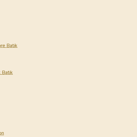
re Batik
 Batik
on