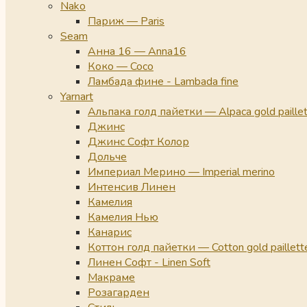
Nako
Париж — Paris
Seam
Анна 16 — Anna16
Коко — Coco
Ламбада фине - Lambada fine
Yarnart
Альпака голд пайетки — Alpaca gold paille
Джинс
Джинс Софт Колор
Дольче
Империал Мерино — Imperial merino
Интенсив Линен
Камелия
Камелия Нью
Канарис
Коттон голд пайетки — Cotton gold paillett
Линен Софт - Linen Soft
Макраме
Розагарден