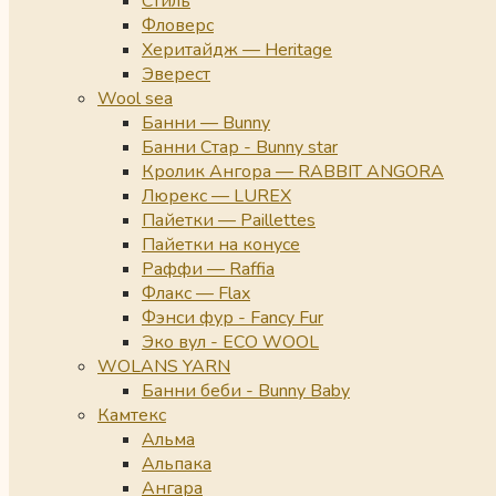
Стиль
Фловерс
Херитайдж — Heritage
Эверест
Wool sea
Банни — Bunny
Банни Стар - Bunny star
Кролик Ангора — RABBIT ANGORA
Люрекс — LUREX
Пайетки — Paillettes
Пайетки на конусе
Раффи — Raffia
Флакс — Flax
Фэнси фур - Fancy Fur
Эко вул - ECO WOOL
WOLANS YARN
Банни беби - Bunny Baby
Камтекс
Альма
Альпака
Ангара