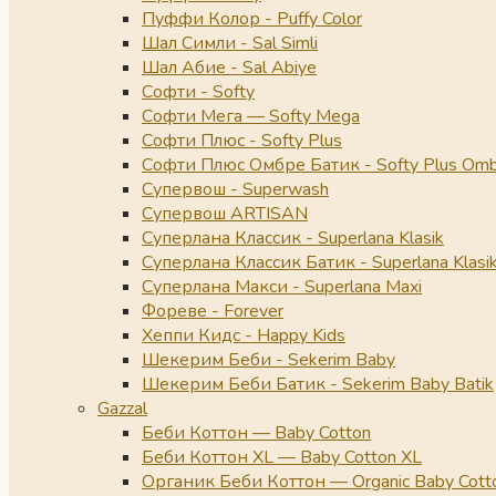
Пуффи Колор - Puffy Color
Шал Симли - Sal Simli
Шал Абие - Sal Abiye
Софти - Softy
Софти Мега — Softy Mega
Софти Плюс - Softy Plus
Софти Плюс Омбре Батик - Softy Plus Omb
Супервош - Superwash
Супервош ARTISAN
Суперлана Классик - Superlana Klasik
Суперлана Классик Батик - Superlana Klasik
Суперлана Макси - Superlana Maxi
Фореве - Forever
Хеппи Кидс - Happy Kids
Шекерим Беби - Sekerim Baby
Шекерим Беби Батик - Sekerim Baby Batik
Gazzal
Беби Коттон — Baby Cotton
Беби Коттон XL — Baby Cotton XL
Органик Беби Коттон — Organic Baby Cott