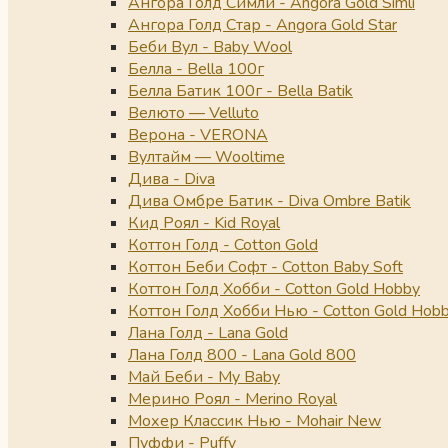
Ангора Голд Симли - Angora Gold Simli
Ангора Голд Стар - Angora Gold Star
Беби Вул - Baby Wool
Белла - Bella 100г
Белла Батик 100г - Bella Batik
Велюто — Velluto
Верона - VERONA
Вултайм — Wooltime
Дива - Diva
Дива Омбре Батик - Diva Ombre Batik
Кид Роял - Kid Royal
Коттон Голд - Cotton Gold
Коттон Беби Софт - Cotton Baby Soft
Коттон Голд Хобби - Cotton Gold Hobby
Коттон Голд Хобби Нью - Cotton Gold Hob
Лана Голд - Lana Gold
Лана Голд 800 - Lana Gold 800
Май Беби - My Baby
Мерино Роял - Merino Royal
Мохер Классик Нью - Mohair New
Пуффи - Puffy