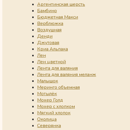
Аргентинская шерсть
Бамбино
Бюджетная Макси
Верблюжка
Воздушная
Денди
Джутовая
Криа Альпака
Лен
Лен цветной
Лента для валяния
Лента для валяния меланж
Малышок
Меринго объемная
Мотылёк
Мохер Голд
Мохер с хлопком
Мягкий хлопок
Околица
Северянка