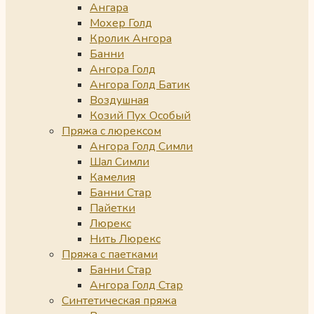
Ангара
Мохер Голд
Кролик Ангора
Банни
Ангора Голд
Ангора Голд Батик
Воздушная
Козий Пух Особый
Пряжа с люрексом
Ангора Голд Симли
Шал Симли
Камелия
Банни Стар
Пайетки
Люрекс
Нить Люрекс
Пряжа с паетками
Банни Стар
Ангора Голд Стар
Синтетическая пряжа