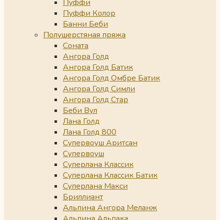
Пуффи
Пуффи Колор
Банни Беби
Полушерстяная пряжа
Соната
Ангора Голд
Ангора Голд Батик
Ангора Голд Омбре Батик
Ангора Голд Симли
Ангора Голд Стар
Беби Вул
Лана Голд
Лана Голд 800
Супервоуш Аритсан
Супервоуш
Суперлана Классик
Суперлана Классик Батик
Суперлана Макси
Бриллиант
Альпина Ангора Меланж
Альпина Альпака