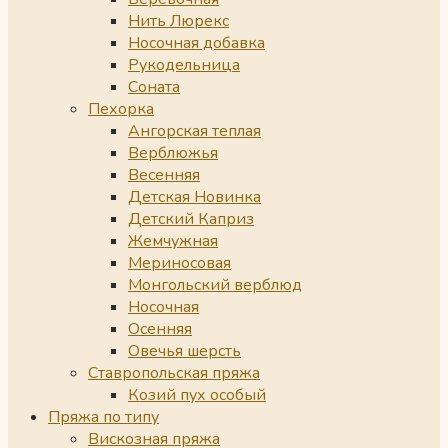
Нить Люрекс
Носочная добавка
Рукодельница
Соната
Пехорка
Ангорская теплая
Верблюжья
Весенняя
Детская Новинка
Детский Каприз
Жемчужная
Мериносовая
Монгольский верблюд
Носочная
Осенняя
Овечья шерсть
Ставропольская пряжа
Козий пух особый
Пряжа по типу
Вискозная пряжа