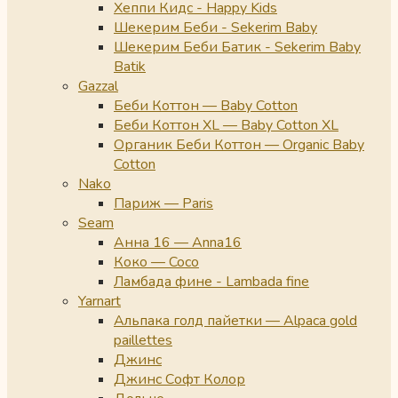
Хеппи Кидс - Happy Kids
Шекерим Беби - Sekerim Baby
Шекерим Беби Батик - Sekerim Baby
Batik
Gazzal
Беби Коттон — Baby Cotton
Беби Коттон XL — Baby Cotton XL
Органик Беби Коттон — Organic Baby
Cotton
Nako
Париж — Paris
Seam
Анна 16 — Anna16
Коко — Coco
Ламбада фине - Lambada fine
Yarnart
Альпака голд пайетки — Alpaca gold
paillettes
Джинс
Джинс Софт Колор