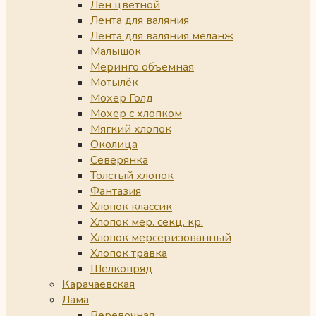
Лен цветной
Лента для валяния
Лента для валяния меланж
Малышок
Меринго объемная
Мотылёк
Мохер Голд
Мохер с хлопком
Мягкий хлопок
Околица
Северянка
Толстый хлопок
Фантазия
Хлопок классик
Хлопок мер. секц. кр.
Хлопок мерсеризованный
Хлопок травка
Шелкопряд
Карачаевская
Лама
Веревочная