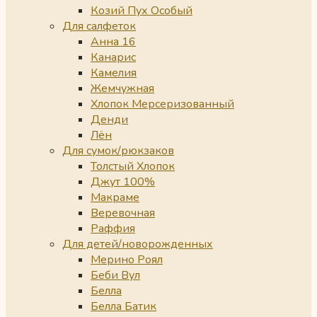
Козий Пух Особый
Для салфеток
Анна 16
Канарис
Камелия
Жемчужная
Хлопок Мерсеризованный
Денди
Лён
Для сумок/рюкзаков
Толстый Хлопок
Джут 100%
Макраме
Веревочная
Раффия
Для детей/новорожденных
Мерино Роял
Беби Вул
Белла
Белла Батик