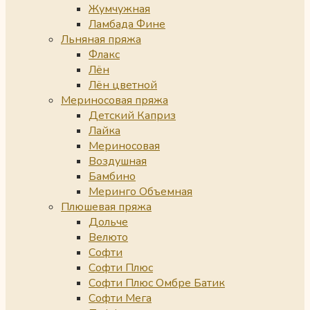
Жумчужная
Ламбада Фине
Льняная пряжа
Флакс
Лён
Лён цветной
Мериносовая пряжа
Детский Каприз
Лайка
Мериносовая
Воздушная
Бамбино
Меринго Объемная
Плюшевая пряжа
Дольче
Велюто
Софти
Софти Плюс
Софти Плюс Омбре Батик
Софти Мега