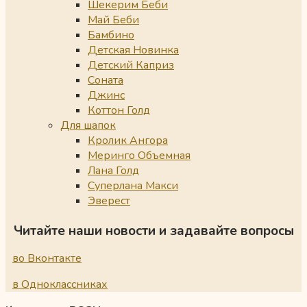
Шекерим Беби
Май Беби
Бамбино
Детская Новинка
Детский Каприз
Соната
Джинс
Коттон Голд
Для шапок
Кролик Ангора
Меринго Объемная
Лана Голд
Суперлана Макси
Эверест
Читайте наши новости и задавайте вопросы
во Вконтакте
в Одноклассниках