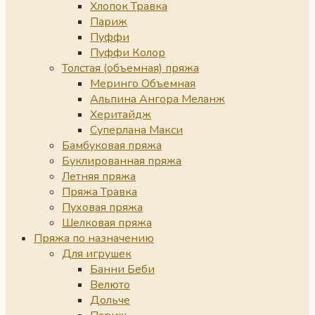
Хлопок Травка
Париж
Пуффи
Пуффи Колор
Толстая (объемная) пряжа
Меринго Объемная
Альпина Ангора Меланж
Херитайдж
Суперлана Макси
Бамбуковая пряжа
Буклированная пряжа
Летняя пряжа
Пряжа Травка
Пуховая пряжа
Шелковая пряжа
Пряжа по назначению
Для игрушек
Банни Беби
Велюто
Дольче