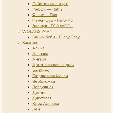
Пайетки на конусе
Раффи — Raffia
Флакс — Flax
Фэнси фур - Fancy Fur
Эко вул - ECO WOOL
WOLANS YARN
Банни беби - Bunny Baby
Камтекс
Альма
Альпака
Ангара
Аргентинская шерсть
Бамбино
Бюджетная Макси
Верблюжка
Воздушная
Денди
Джутовая
Криа Альпака
Лен