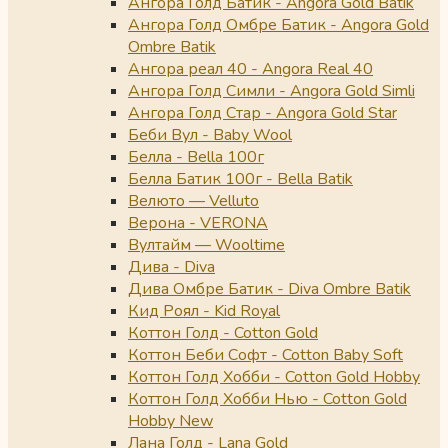
Ангора Голд Батик - Angora Gold Batik
Ангора Голд Омбре Батик - Angora Gold
Ombre Batik
Ангора реал 40 - Angora Real 40
Ангора Голд Симли - Angora Gold Simli
Ангора Голд Стар - Angora Gold Star
Беби Вул - Baby Wool
Белла - Bella 100г
Белла Батик 100г - Bella Batik
Велюто — Velluto
Верона - VERONA
Вултайм — Wooltime
Дива - Diva
Дива Омбре Батик - Diva Ombre Batik
Кид Роял - Kid Royal
Коттон Голд - Cotton Gold
Коттон Беби Софт - Cotton Baby Soft
Коттон Голд Хобби - Cotton Gold Hobby
Коттон Голд Хобби Нью - Cotton Gold
Hobby New
Лана Голд - Lana Gold