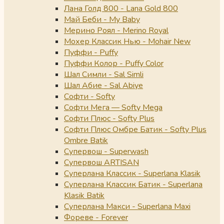
Лана Голд 800 - Lana Gold 800
Май Беби - My Baby
Мерино Роял - Merino Royal
Мохер Классик Нью - Mohair New
Пуффи - Puffy
Пуффи Колор - Puffy Color
Шал Симли - Sal Simli
Шал Абие - Sal Abiye
Софти - Softy
Софти Мега — Softy Mega
Софти Плюс - Softy Plus
Софти Плюс Омбре Батик - Softy Plus
Ombre Batik
Супервош - Superwash
Супервош ARTISAN
Суперлана Классик - Superlana Klasik
Суперлана Классик Батик - Superlana
Klasik Batik
Суперлана Макси - Superlana Maxi
Фореве - Forever