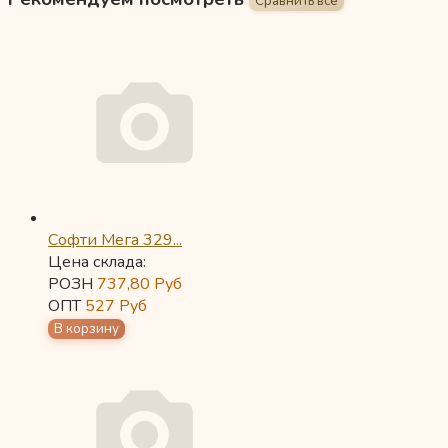
Софти Мега 329...
Цена склада:
РОЗН
737,80
Руб
ОПТ
527
Руб