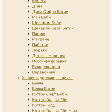
Верона
Дива
Дива Омбре Батик
Май Беби
Шекерим Беби
Шекерим Беби Батик
Париж
Макраме
Пайетки
Люрекс
Детская Новинка
Носочная добавка
Рукодельница
Веревочная
Хлопкосодержащая пряжа
Белла
Белла Батик
Коттон Софт Беби
Коттон Голд Хобби
Коттон Голд
Коттон Голд Хобби Нью