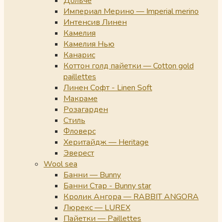
Дольче
Империал Мерино — Imperial merino
Интенсив Линен
Камелия
Камелия Нью
Канарис
Коттон голд пайетки — Cotton gold
paillettes
Линен Софт - Linen Soft
Макраме
Розагарден
Стиль
Фловерс
Херитайдж — Heritage
Эверест
Wool sea
Банни — Bunny
Банни Стар - Bunny star
Кролик Ангора — RABBIT ANGORA
Люрекс — LUREX
Пайетки — Paillettes