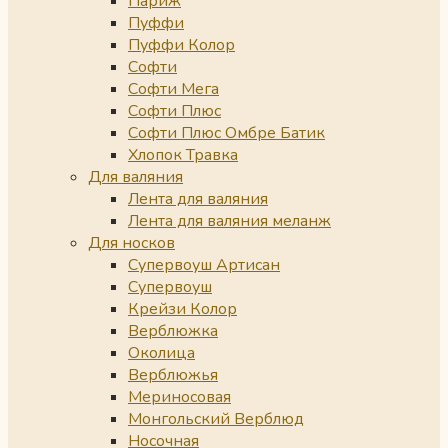
Париж
Пуффи
Пуффи Колор
Софти
Софти Мега
Софти Плюс
Софти Плюс Омбре Батик
Хлопок Травка
Для валяния
Лента для валяния
Лента для валяния меланж
Для носков
Супервоуш Артисан
Супервоуш
Крейзи Колор
Верблюжка
Околица
Верблюжья
Мериносовая
Монгольский Верблюд
Носочная