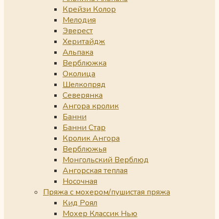
Крейзи Колор
Мелодия
Эверест
Херитайдж
Альпака
Верблюжка
Околица
Шелкопряд
Северянка
Ангора кролик
Банни
Банни Стар
Кролик Ангора
Верблюжья
Монгольский Верблюд
Ангорская теплая
Носочная
Пряжа с мохером/пушистая пряжа
Кид Роял
Мохер Классик Нью