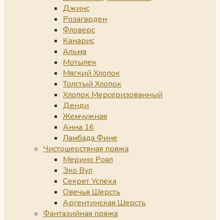
Джинс
Розагарден
Фловерс
Канарис
Альма
Мотылек
Мягкий Хлопок
Толстый Хлопок
Хлопок Мерсеризованный
Денди
Жемчужная
Анна 16
Ламбада Фине
Чистошерстяная пряжа
Мерино Роял
Эко Вул
Секрет Успеха
Овечья Шерсть
Аргентинская Шерсть
Фантазийная пряжа