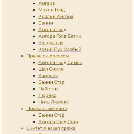
Ангара
Мохер Голд
Кролик Ангора
Банни
Ангора Голд
Ангора Голд Батик
Воздушная
Козий Пух Особый
Пряжа с люрексом
Ангора Голд Симли
Шал Симли
Камелия
Банни Стар
Пайетки
Люрекс
Нить Люрекс
Пряжа с паетками
Банни Стар
Ангора Голд Стар
Синтетическая пряжа