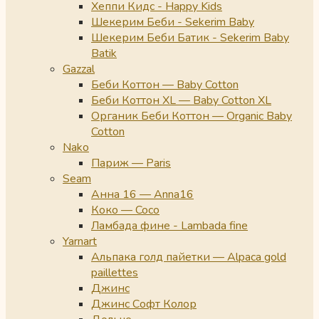
Хеппи Кидс - Happy Kids
Шекерим Беби - Sekerim Baby
Шекерим Беби Батик - Sekerim Baby
Batik
Gazzal
Беби Коттон — Baby Cotton
Беби Коттон XL — Baby Cotton XL
Органик Беби Коттон — Organic Baby
Cotton
Nako
Париж — Paris
Seam
Анна 16 — Anna16
Коко — Coco
Ламбада фине - Lambada fine
Yarnart
Альпака голд пайетки — Alpaca gold
paillettes
Джинс
Джинс Софт Колор