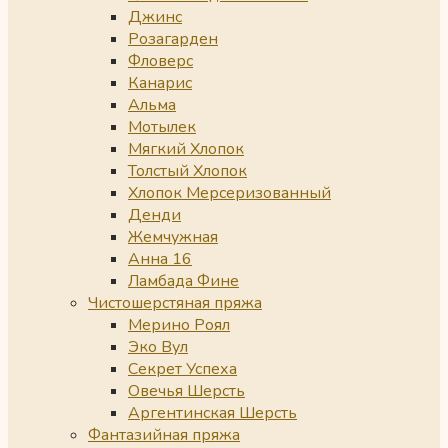
Джинс
Розагарден
Фловерс
Канарис
Альма
Мотылек
Мягкий Хлопок
Толстый Хлопок
Хлопок Мерсеризованный
Денди
Жемчужная
Анна 16
Ламбада Фине
Чистошерстяная пряжа
Мерино Роял
Эко Вул
Секрет Успеха
Овечья Шерсть
Аргентинская Шерсть
Фантазийная пряжа