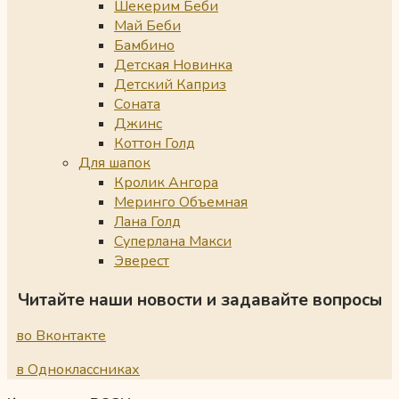
Шекерим Беби
Май Беби
Бамбино
Детская Новинка
Детский Каприз
Соната
Джинс
Коттон Голд
Для шапок
Кролик Ангора
Меринго Объемная
Лана Голд
Суперлана Макси
Эверест
Читайте наши новости и задавайте вопросы
во Вконтакте
в Одноклассниках