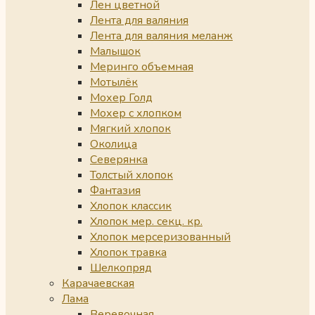
Лен цветной
Лента для валяния
Лента для валяния меланж
Малышок
Меринго объемная
Мотылёк
Мохер Голд
Мохер с хлопком
Мягкий хлопок
Околица
Северянка
Толстый хлопок
Фантазия
Хлопок классик
Хлопок мер. секц. кр.
Хлопок мерсеризованный
Хлопок травка
Шелкопряд
Карачаевская
Лама
Веревочная