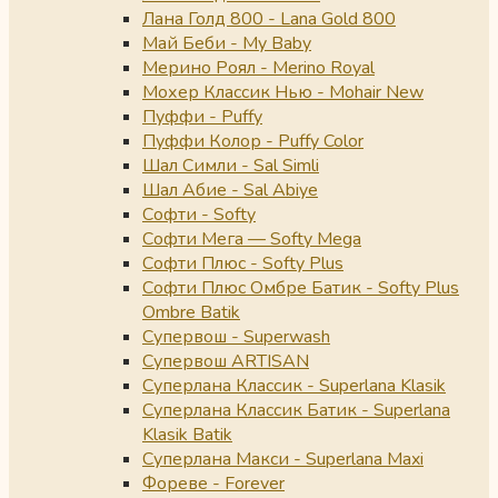
Лана Голд 800 - Lana Gold 800
Май Беби - My Baby
Мерино Роял - Merino Royal
Мохер Классик Нью - Mohair New
Пуффи - Puffy
Пуффи Колор - Puffy Color
Шал Симли - Sal Simli
Шал Абие - Sal Abiye
Софти - Softy
Софти Мега — Softy Mega
Софти Плюс - Softy Plus
Софти Плюс Омбре Батик - Softy Plus
Ombre Batik
Супервош - Superwash
Супервош ARTISAN
Суперлана Классик - Superlana Klasik
Суперлана Классик Батик - Superlana
Klasik Batik
Суперлана Макси - Superlana Maxi
Фореве - Forever