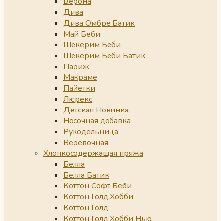
Верона
Дива
Дива Омбре Батик
Май Беби
Шекерим Беби
Шекерим Беби Батик
Париж
Макраме
Пайетки
Люрекс
Детская Новинка
Носочная добавка
Рукодельница
Веревочная
Хлопкосодержащая пряжа
Белла
Белла Батик
Коттон Софт Беби
Коттон Голд Хобби
Коттон Голд
Коттон Голд Хобби Нью