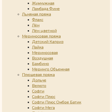
Жумчужная
Ламбада Фине
Льняная пряжа
Флакс
Лён
Лён цветной
Мериносовая пряжа
Детский Каприз
Лайка
Мериносовая
Воздушная
Бамбино
Меринго Объемная
Плюшевая пряжа
Дольче
Велюто
Софти
Софти Плюс
Софти Плюс Омбре Батик
Софти Мега