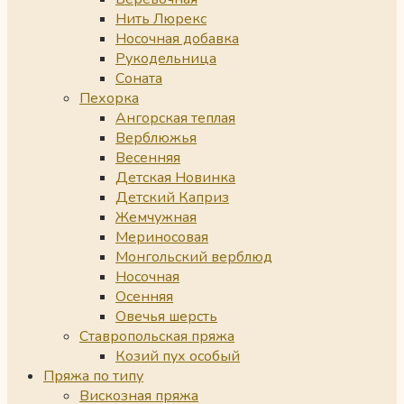
Нить Люрекс
Носочная добавка
Рукодельница
Соната
Пехорка
Ангорская теплая
Верблюжья
Весенняя
Детская Новинка
Детский Каприз
Жемчужная
Мериносовая
Монгольский верблюд
Носочная
Осенняя
Овечья шерсть
Ставропольская пряжа
Козий пух особый
Пряжа по типу
Вискозная пряжа