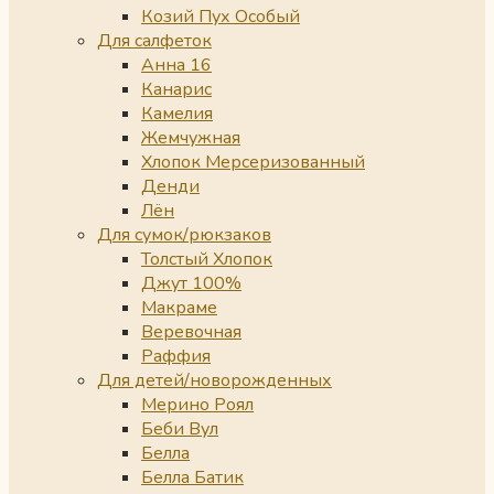
Козий Пух Особый
Для салфеток
Анна 16
Канарис
Камелия
Жемчужная
Хлопок Мерсеризованный
Денди
Лён
Для сумок/рюкзаков
Толстый Хлопок
Джут 100%
Макраме
Веревочная
Раффия
Для детей/новорожденных
Мерино Роял
Беби Вул
Белла
Белла Батик