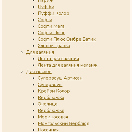
Париж
Пуффи
Пуффи Колор
Софти
Софти Мега
Софти Плюс
Софти Плюс Омбре Батик
Хлопок Травка
Для валяния
Лента для валяния
Лента для валяния меланж
Для носков
Супервоуш Артисан
Супервоуш
Крейзи Колор
Верблюжка
Околица
Верблюжья
Мериносовая
Монгольский Верблюд
Носочная