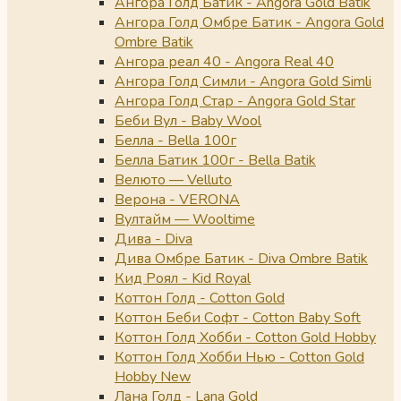
Ангора Голд Батик - Angora Gold Batik
Ангора Голд Омбре Батик - Angora Gold
Ombre Batik
Ангора реал 40 - Angora Real 40
Ангора Голд Симли - Angora Gold Simli
Ангора Голд Стар - Angora Gold Star
Беби Вул - Baby Wool
Белла - Bella 100г
Белла Батик 100г - Bella Batik
Велюто — Velluto
Верона - VERONA
Вултайм — Wooltime
Дива - Diva
Дива Омбре Батик - Diva Ombre Batik
Кид Роял - Kid Royal
Коттон Голд - Cotton Gold
Коттон Беби Софт - Cotton Baby Soft
Коттон Голд Хобби - Cotton Gold Hobby
Коттон Голд Хобби Нью - Cotton Gold
Hobby New
Лана Голд - Lana Gold