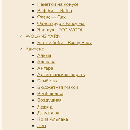
Пайетки на конусе
Раффи — Raffia
Флакс — Flax
Фэнси фур - Fancy Fur
Эко вул - ECO WOOL
WOLANS YARN
Банни беби - Bunny Baby
Камтекс
Альма
Альпака
Ангара
Аргентинская шерсть
Бамбино
Бюджетная Макси
Верблюжка
Воздушная
Денди
Джутовая
Криа Альпака
Лен