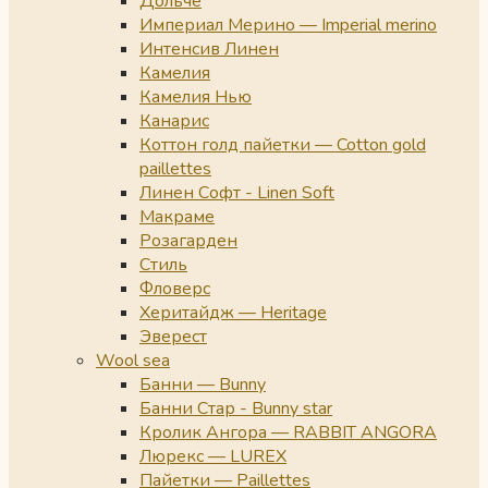
Дольче
Империал Мерино — Imperial merino
Интенсив Линен
Камелия
Камелия Нью
Канарис
Коттон голд пайетки — Cotton gold
paillettes
Линен Софт - Linen Soft
Макраме
Розагарден
Стиль
Фловерс
Херитайдж — Heritage
Эверест
Wool sea
Банни — Bunny
Банни Стар - Bunny star
Кролик Ангора — RABBIT ANGORA
Люрекс — LUREX
Пайетки — Paillettes