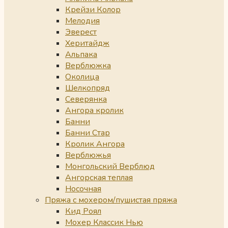
Крейзи Колор
Мелодия
Эверест
Херитайдж
Альпака
Верблюжка
Околица
Шелкопряд
Северянка
Ангора кролик
Банни
Банни Стар
Кролик Ангора
Верблюжья
Монгольский Верблюд
Ангорская теплая
Носочная
Пряжа с мохером/пушистая пряжа
Кид Роял
Мохер Классик Нью