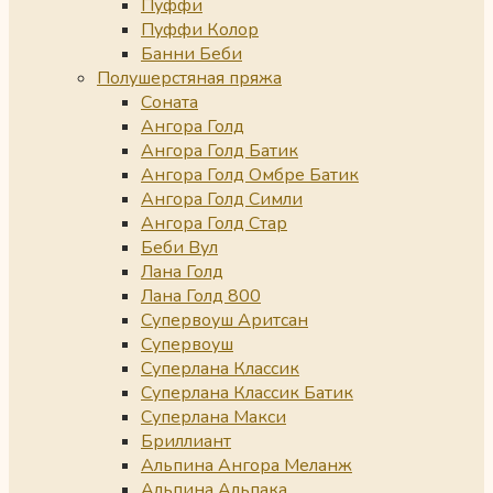
Пуффи
Пуффи Колор
Банни Беби
Полушерстяная пряжа
Соната
Ангора Голд
Ангора Голд Батик
Ангора Голд Омбре Батик
Ангора Голд Симли
Ангора Голд Стар
Беби Вул
Лана Голд
Лана Голд 800
Супервоуш Аритсан
Супервоуш
Суперлана Классик
Суперлана Классик Батик
Суперлана Макси
Бриллиант
Альпина Ангора Меланж
Альпина Альпака