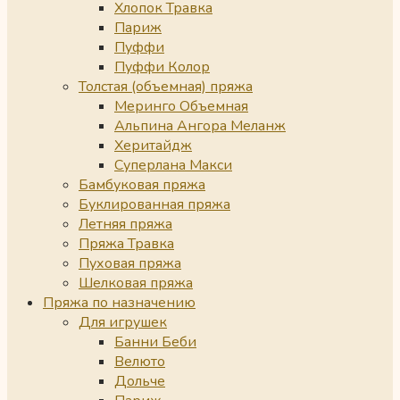
Хлопок Травка
Париж
Пуффи
Пуффи Колор
Толстая (объемная) пряжа
Меринго Объемная
Альпина Ангора Меланж
Херитайдж
Суперлана Макси
Бамбуковая пряжа
Буклированная пряжа
Летняя пряжа
Пряжа Травка
Пуховая пряжа
Шелковая пряжа
Пряжа по назначению
Для игрушек
Банни Беби
Велюто
Дольче